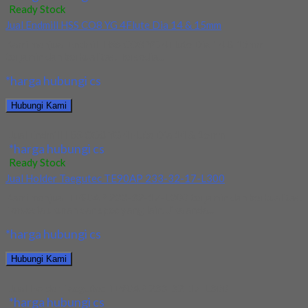
Ready Stock
Jual Endmill HSS CO8 YG 4Flute Dia 14 & 15mm
Kami menjual Endmill HSS CO8 YG 4Flute Dia 14 & 15mm
terjamin dan berkualitas. Tersedia...
*harga hubungi cs
Hubungi Kami
Jual Endmill HSS CO8 YG 4Flute Dia 14 & 15mm
*harga hubungi cs
Ready Stock
Jual Holder Taegutec TE90AP 233-32-17-L300
Kami menjual TE90AP 233-32-17-L300 terjamin dan berkualitas.
Tersedia ukuran dan spec yang lain. Jika anda...
*harga hubungi cs
Hubungi Kami
Jual Holder Taegutec TE90AP 233-32-17-L300
*harga hubungi cs