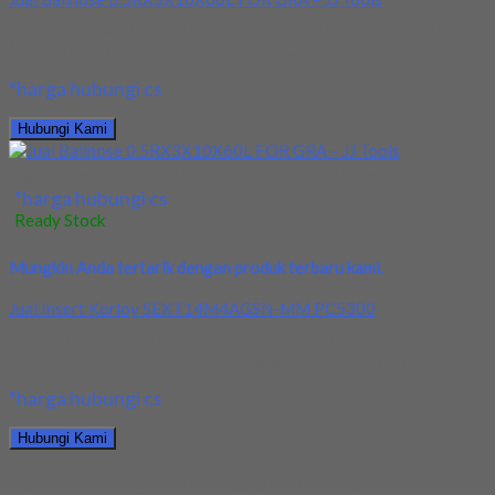
Perusahaan kami menjual Ballnose Ukuran 0.5RX3X10X60L FOR
GRA – JJ Tools . Barang selalu tersedia...
*harga hubungi cs
Hubungi Kami
Jual Ballnose 0.5RX3X10X60L FOR GRA – JJ Tools
*harga hubungi cs
Ready Stock
Mungkin Anda tertarik dengan produk terbaru kami.
Jual Insert Korloy SEXT14M4AGSN-MM PC5300
Kami menjual Insert Korloy SEXT14M4AGSN-MM PC5300
terjamin dan berkualitas. Tersedia ukuran dan spec yang lain....
*harga hubungi cs
Hubungi Kami
Jual Insert Korloy SEXT14M4AGSN-MM PC5300