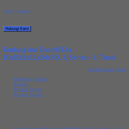
Review
:
Belum ada review
INFO HARGA
Silahkan menghubungi kontak kami untuk mendapatkan informasi
harga produk ini.
Hubungi Kami
Bagikan informasi tentang
Jual Endmill Dia 10xR0.5x11x24x70L
JJ Series – JJ Tools
kepada teman atau kerabat Anda.
Tentang Jual Endmill Dia
10xR0.5x11x24x70L JJ Series – JJ Tools
Ditambahkan pada: 22 July 2019 / Kategori:
Produk Lapak Teknik
Deskripsi Produk
Review
Produk Terkait
Produk Terbaru
Kami menjual Endmill Dia 10xR0.5x11x24x70L JJ Series – JJ
Tools. Barang tersedia baru dan harga yang sangat terjangkau
serta kualitas yang terbaik Jika Anda butuh bisa menghubungi
kami untuk informasi yang lebih jelas