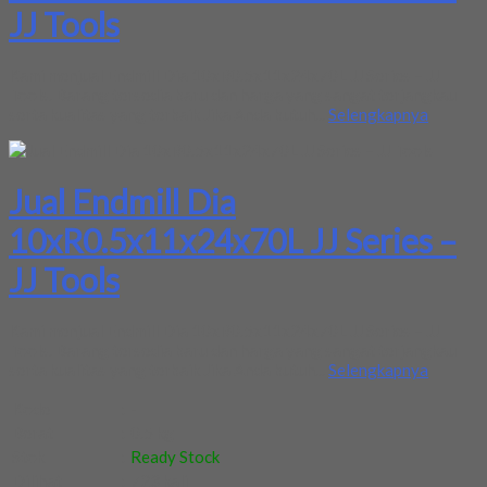
JJ Tools
Kami menjual Endmill Dia 10xR0.5x11x24x70L JJ Series – JJ
Tools. Barang tersedia baru dan harga yang sangat terjangkau
serta kualitas yang terbaik Jika Anda butuh...
Selengkapnya
Jual Endmill Dia
10xR0.5x11x24x70L JJ Series –
JJ Tools
Kami menjual Endmill Dia 10xR0.5x11x24x70L JJ Series – JJ
Tools. Barang tersedia baru dan harga yang sangat terjangkau
serta kualitas yang terbaik Jika Anda butuh...
Selengkapnya
Kode
:
-
Berat
:
0.5 kg
Stok
:
Ready Stock
Dilihat
:
723 kali