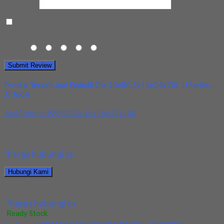
Kota Anda
Save my name, email, and website in this browser for the next
time I comment.
Rating
1
2
3
4
5
Produk Terkait Jual Endmill Dia 10xR0.5x11x24x70L JJ Series –
JJ Tools
Jual Endmill HSS YG Dia 14x16x35x100
Kami menjual Endmill HSS YG Dia 14x16x35x100 terjamin dan
berkualitas. Tersedia ukuran dan spec yang...
*harga hubungi cs
Hubungi Kami
Jual Endmill HSS YG Dia 14x16x35x100
*harga hubungi cs
Ready Stock