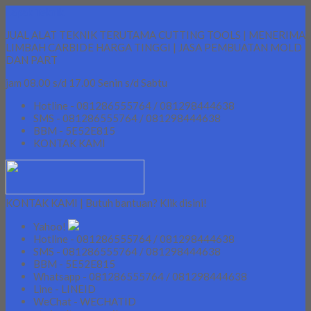
Lapak Teknik
JUAL ALAT TEKNIK TERUTAMA CUTTING TOOLS | MENERIMA
LIMBAH CARBIDE HARGA TINGGI | JASA PEMBUATAN MOLD
DAN PART
jam 08.00 s/d 17.00 Senin s/d Sabtu
Hotline - 081286555764 / 081298444638
SMS - 081286555764 / 081298444638
BBM - 5E52E815
KONTAK KAMI
KONTAK KAMI | Butuh bantuan? Klik disini!
Yahoo!
Hotline - 081286555764 / 081298444638
SMS - 081286555764 / 081298444638
BBM - 5E52E815
Whatsapp - 081286555764 / 081298444638
Line - LINEID
WeChat - WECHATID