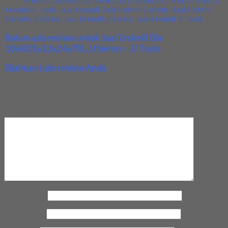
Tags:
Endmill Carbide Dia 10xR0.5X11X24X70L
,
Endmill Dia 10
,
Endmill JJ Tools
,
Jual Endmill
,
Jual Endmill Carbide
,
Jual Endmill
Carbide JJ Series
,
Jual Endmill JJ Series
,
Jual Endmill JJ Tools
Belum ada review untuk Jual Endmill Dia
10xR0.5x11x24x70L JJ Series – JJ Tools
Silahkan tulis review Anda
Your email address will not be published.
Required fields are
marked
*
Review Anda
Nama Anda
*
Email Anda
*