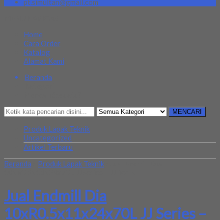
pt.simultan@gmail.com
MENU NAVIGASI
Home
Cara Order
Katalog
Alamat Kami
Beranda
Kategori
Mencari Sesuatu?
MENCARI
Produk Lapak Teknik
Uncategorized
Artikel Terbaru
Beranda
»
Produk Lapak Teknik
»
Jual Endmill Dia
10xR0.5x11x24x70L JJ Series – JJ Tools
Jual Endmill Dia
10xR0.5x11x24x70L JJ Series –