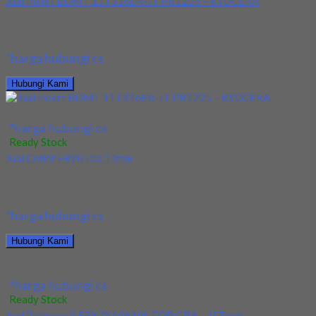
Jual Insert BDMT 11T316ER-JT PR1225 – KYOCERA
Toko kami menjual insert BDMT 11T316ER-JT PR1225. harga
terjangkau kualitas terbaik
*harga hubungi cs
Hubungi Kami
Jual Insert BDMT 11T316ER-JT PR1225 – KYOCERA
*harga hubungi cs
Ready Stock
Jual Collet ER20 Dia 13mm
Kami menjual Collet ER20 Dia 13mm tersedia ukuran dan spec
yang lain. Jika anda membutuhkan...
*harga hubungi cs
Hubungi Kami
Jual Collet ER20 Dia 13mm
*harga hubungi cs
Ready Stock
Jual Ballnose 0.5RX3X10X60L FOR GRA – JJ Tools