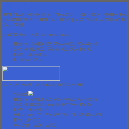
Lapak Teknik
JUAL ALAT TEKNIK TERUTAMA CUTTING TOOLS | MENERIMA
LIMBAH CARBIDE HARGA TINGGI | JASA PEMBUATAN MOLD
DAN PART
jam 08.00 s/d 17.00 Senin s/d Sabtu
Hotline - 081286555764 / 081298444638
SMS - 081286555764 / 081298444638
BBM - 5E52E815
KONTAK KAMI
KONTAK KAMI | Butuh bantuan? Klik disini!
Yahoo!
Hotline - 081286555764 / 081298444638
SMS - 081286555764 / 081298444638
BBM - 5E52E815
Whatsapp - 081286555764 / 081298444638
Line - LINEID
WeChat - WECHATID