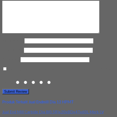
Nama Anda
*
Email Anda
*
Kota Anda
Save my name, email, and website in this browser for the next
time I comment.
Rating
1
2
3
4
5
Produk Terkait Jual Endmill Dia 12 HPMT
Jual End Mill Carbide Dia 8(0.5R)x20x8Dx4Tx60L Merk LV