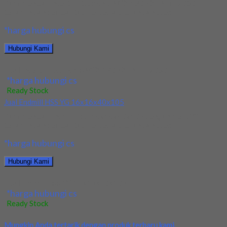
Kami menjual Insert Mitsubishi SNGX 1205 XTN TT7080
terjamin dan berkualitas. Tersedia ukuran dan spec...
*harga hubungi cs
Hubungi Kami
Jual Insert Mitsubishi SNGX 1205 XTN TT7080
*harga hubungi cs
Ready Stock
Jual Endmill HSS YG 16x16x40x105
Kami menjual Endmill HSS 16x16x40x105 dengan merk YG
terjamin dan berkualitas. Tersedia ukuran dan spec...
*harga hubungi cs
Hubungi Kami
Jual Endmill HSS YG 16x16x40x105
*harga hubungi cs
Ready Stock
Mungkin Anda tertarik dengan produk terbaru kami.