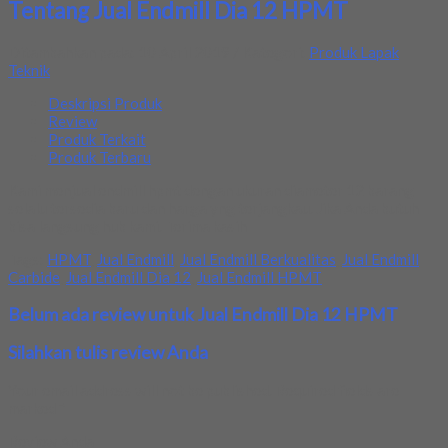
Tentang Jual Endmill Dia 12 HPMT
Ditambahkan pada: 10 April 2019 / Kategori:
Produk Lapak
Teknik
Deskripsi Produk
Review
Produk Terkait
Produk Terbaru
Kami menjual endmill hpmt dengan ukuran diameter 12 barang
selalu tersedia baru dan harga yng terjangkau. Jika Anda butuh
bisa langsung hub kami. Terima kasih
Tags:
HPMT
,
Jual Endmill
,
Jual Endmill Berkualitas
,
Jual Endmill
Carbide
,
Jual Endmill Dia 12
,
Jual Endmill HPMT
Belum ada review untuk Jual Endmill Dia 12 HPMT
Silahkan tulis review Anda
Your email address will not be published.
Required fields are
marked
*
Review Anda