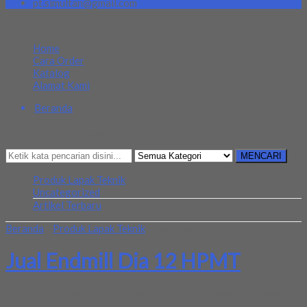
pt.simultan@gmail.com
MENU NAVIGASI
Home
Cara Order
Katalog
Alamat Kami
Beranda
Kategori
Mencari Sesuatu?
MENCARI
Produk Lapak Teknik
Uncategorized
Artikel Terbaru
Beranda
»
Produk Lapak Teknik
»
Jual Endmill Dia 12 HPMT
Jual Endmill Dia 12 HPMT
Kami menjual endmill hpmt dengan ukuran diameter 12 barang
selalu tersedia baru dan harga yng terjangkau. Jika Anda butuh