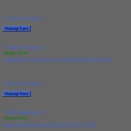
Kami menjual End Mill Carbide Dia 8(0.5R)x20x8Dx4Tx60L Merk
LV terjamin dan berkualitas. Tersedia ukuran dan...
*harga hubungi cs
Hubungi Kami
Jual End Mill Carbide Dia 8(0.5R)x20x8Dx4Tx60L Merk LV
*harga hubungi cs
Ready Stock
Jual Ballnose Carbide JJ Tools 2Rx1’x4x50x90L JJ Series
Kami menjual Ballnose Carbide JJ Tools 2Rx1’x4x50x90L JJ
Series terjamin dan berkualitas. Tersedia ukuran dan...
*harga hubungi cs
Hubungi Kami
Jual Ballnose Carbide JJ Tools 2Rx1’x4x50x90L JJ Series
*harga hubungi cs
Ready Stock
Jual Insert Mitsubishi SNGX 1205 XTN TT7080