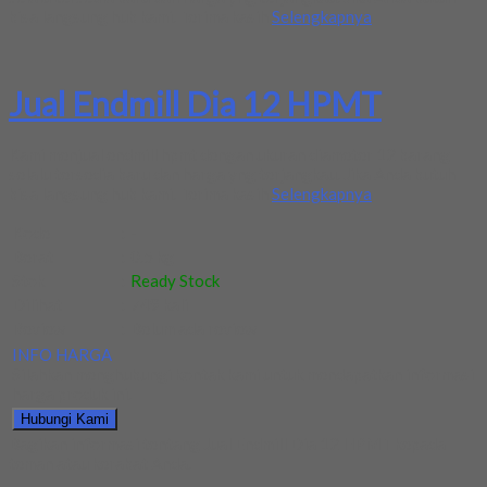
bisa langsung hub kami. Terima kasih
Selengkapnya
Jual Endmill Dia 12 HPMT
Kami menjual endmill hpmt dengan ukuran diameter 12 barang
selalu tersedia baru dan harga yng terjangkau. Jika Anda butuh
bisa langsung hub kami. Terima kasih
Selengkapnya
Kode
:
-
Berat
:
0.5 kg
Stok
:
Ready Stock
Dilihat
:
749 kali
Review
:
Belum ada review
INFO HARGA
Silahkan menghubungi kontak kami untuk mendapatkan informasi
harga produk ini.
Hubungi Kami
Bagikan informasi tentang
Jual Endmill Dia 12 HPMT
kepada
teman atau kerabat Anda.