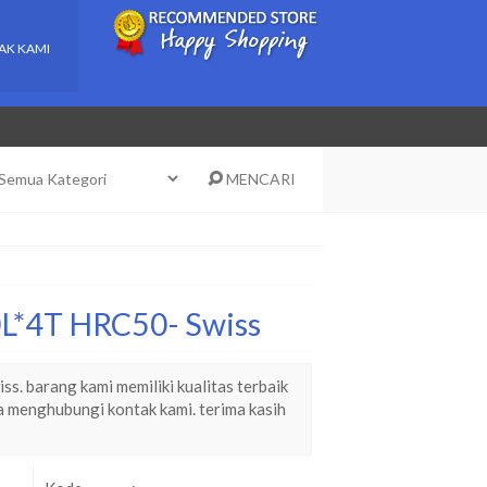
AK KAMI
MENCARI
50L*4T HRC50- Swiss
s. barang kami memiliki kualitas terbaik
a menghubungi kontak kami. terima kasih