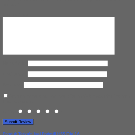
marked
*
Review Anda
Nama Anda
*
Email Anda
*
Kota Anda
Save my name, email, and website in this browser for the next
time I comment.
Rating
1
2
3
4
5
Produk Terkait Jual Endmill HSS Dia 16