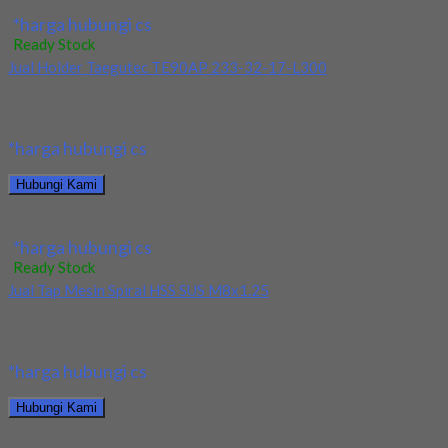
Jual Endmill HSS CO8 YG 4Flute Dia 14 & 15mm
*harga hubungi cs
Ready Stock
Jual Holder Taegutec TE90AP 233-32-17-L300
Kami menjual TE90AP 233-32-17-L300 terjamin dan berkualitas.
Tersedia ukuran dan spec yang lain. Jika anda...
*harga hubungi cs
Hubungi Kami
Jual Holder Taegutec TE90AP 233-32-17-L300
*harga hubungi cs
Ready Stock
Jual Tap Mesin Spiral HSS SUS M8x1.25
Kami menjual Tap Mesin Spiral HSS SUS M8x1.25 terjamin dan
berkualitas. Tersedia ukuran dan spec...
*harga hubungi cs
Hubungi Kami