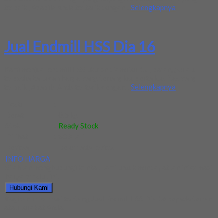
terbaik , Apabila Anda tertarik dengan...
Selengkapnya
Jual Endmill HSS Dia 16
Kami menjual endmill HSS ukursn diameter 16 , barang selalu
tersedia baru dan harga yang terjangkau serta kualitas yang
terbaik , Apabila Anda tertarik dengan...
Selengkapnya
Kode
:
-
Berat
:
0.5 kg
Stok
:
Ready Stock
Dilihat
:
833 kali
Review
:
Belum ada review
INFO HARGA
Silahkan menghubungi kontak kami untuk mendapatkan informasi
harga produk ini.
Hubungi Kami
Bagikan informasi tentang
Jual Endmill HSS Dia 16
kepada teman
atau kerabat Anda.