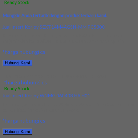
Ready Stock
Mungkin Anda tertarik dengan produk terbaru kami.
Jual Insert Korloy SEXT14M4AGSN-MM PC5300
Kami menjual Insert Korloy SEXT14M4AGSN-MM PC5300
terjamin dan berkualitas. Tersedia ukuran dan spec yang lain....
*harga hubungi cs
Hubungi Kami
Jual Insert Korloy SEXT14M4AGSN-MM PC5300
*harga hubungi cs
Ready Stock
Jual Insert Korloy WNMG 060408 HA H01
Kami menjual Insert Korloy WNMG 060408 HA H01 terjamin dan
berkualitas. Tersedia ukuran dan spec...
*harga hubungi cs
Hubungi Kami