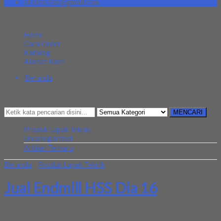
pt.simultan@gmail.com
MENU NAVIGASI
Home
Cara Order
Katalog
Alamat Kami
Beranda
Kategori
Mencari Sesuatu?
MENCARI
Produk Lapak Teknik
Uncategorized
Artikel Terbaru
Beranda
»
Produk Lapak Teknik
»
Jual Endmill HSS Dia 16
Jual Endmill HSS Dia 16
Kami menjual endmill HSS ukursn diameter 16 , barang selalu
tersedia baru dan harga yang terjangkau serta kualitas yang