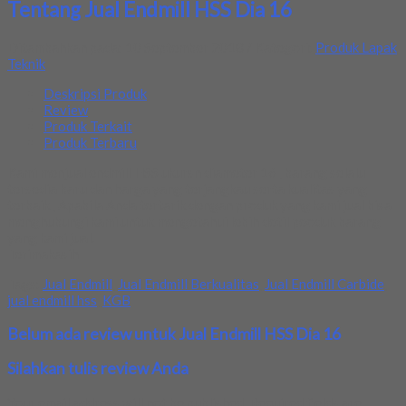
Tentang Jual Endmill HSS Dia 16
Ditambahkan pada: 10 September 2018 / Kategori:
Produk Lapak
Teknik
Deskripsi Produk
Review
Produk Terkait
Produk Terbaru
Kami menjual endmill HSS ukursn diameter 16 , barang selalu
tersedia baru dan harga yang terjangkau serta kualitas yang
terbaik , Apabila Anda tertarik dengan produk yang kami jual bisa
menghubungi kami untuk mengetahui lebih detil peoduk barang
yang kami jual.
Terimakasih
Tags:
Jual Endmill
,
Jual Endmill Berkualitas
,
Jual Endmill Carbide
,
jual endmill hss
,
KGB
Belum ada review untuk Jual Endmill HSS Dia 16
Silahkan tulis review Anda
Your email address will not be published.
Required fields are