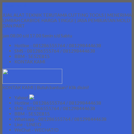
Lapak Teknik
JUAL ALAT TEKNIK TERUTAMA CUTTING TOOLS | MENERIMA
LIMBAH CARBIDE HARGA TINGGI | JASA PEMBUATAN MOLD
DAN PART
jam 08.00 s/d 17.00 Senin s/d Sabtu
Hotline - 081286555764 / 081298444638
SMS - 081286555764 / 081298444638
BBM - 5E52E815
KONTAK KAMI
KONTAK KAMI | Butuh bantuan? Klik disini!
Yahoo!
Hotline - 081286555764 / 081298444638
SMS - 081286555764 / 081298444638
BBM - 5E52E815
Whatsapp - 081286555764 / 081298444638
Line - LINEID
WeChat - WECHATID