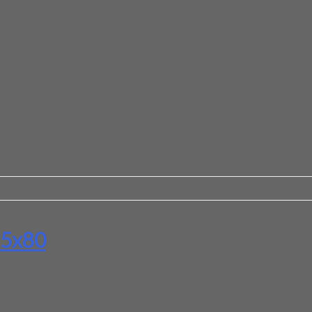
25x80
25x80
 berkualitas. Tersedia ukuran dan spec yang lain. Jika anda membu