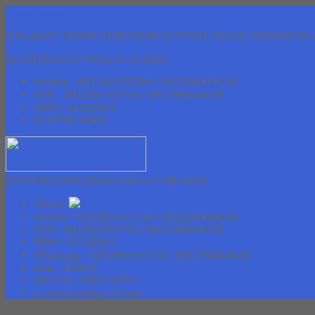
Lapak Teknik
JUAL ALAT TEKNIK TERUTAMA CUTTING TOOLS | MENERIMA 
jam 08.00 s/d 17.00 Senin s/d Sabtu
Hotline - 081286555764 / 081298444638
SMS - 081286555764 / 081298444638
BBM - 5E52E815
KONTAK KAMI
KONTAK KAMI | Butuh bantuan? Klik disini!
Yahoo!
Hotline - 081286555764 / 081298444638
SMS - 081286555764 / 081298444638
BBM - 5E52E815
Whatsapp - 081286555764 / 081298444638
Line - LINEID
WeChat - WECHATID
pt.simultan@gmail.com