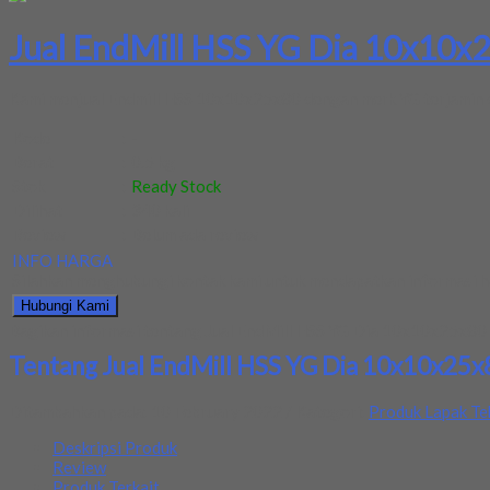
Jual EndMill HSS YG Dia 10x10x
Kami menjual Endmill HSS 10x10x25x80 dengan merk YG terjamin dan
Kode
:
-
Berat
:
0.5 kg
Stok
:
Ready Stock
Dilihat
:
340 kali
Review
:
Belum ada review
INFO HARGA
Silahkan menghubungi kontak kami untuk mendapatkan informasi ha
Hubungi Kami
Bagikan informasi tentang
Jual EndMill HSS YG Dia 10x10x25x80
Tentang Jual EndMill HSS YG Dia 10x10x25x
Ditambahkan pada: 10 February 2022 / Kategori:
Produk Lapak Te
Deskripsi Produk
Review
Produk Terkait