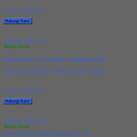
*harga hubungi cs
Hubungi Kami
Jual Endmill Widin D3.0x8/50-6
*harga hubungi cs
Ready Stock
/ WXE504030
Mungkin Anda tertarik dengan produk terbaru kami.
Jual Insert Korloy SEXT14M4AGSN-MM PC5300
Kami menjual Insert Korloy SEXT14M4AGSN-MM PC5300 terjamin dan
*harga hubungi cs
Hubungi Kami
Jual Insert Korloy SEXT14M4AGSN-MM PC5300
*harga hubungi cs
Ready Stock
Jual Insert Korloy WNMG 060408 HA H01