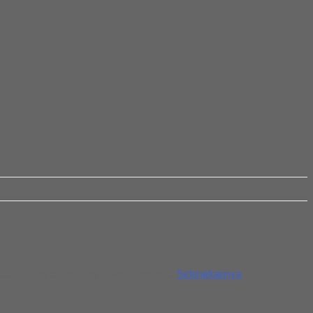
tuhkan segera hubungi kami di nomor...
Selengkapnya