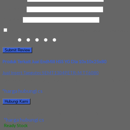
Email Anda
*
Kota Anda
Save my name, email, and website in this browser for the next t
Rating
1
2
3
4
5
Produk Terkait Jual EndMill HSS YG Dia 10x10x25x80
Jual Insert Taegutec SEMT1304PETR-M TT6080
Kami menjual Insert Taegutec SEMT1304PETR-M TT6080 terjamin dan
*harga hubungi cs
Hubungi Kami
Jual Insert Taegutec SEMT1304PETR-M TT6080
*harga hubungi cs
Ready Stock