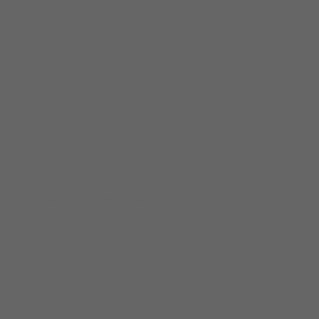
ime I comment.
 berkualitas. Tersedia ukuran dan spec yang lain....