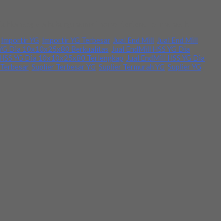
uhkan segera hubungi kami di nomor tertera. Terima kasih.
,
Importir YG
,
Importir YG Terbesar
,
Jual End Mill
,
Jual End Mill
 YG Dia 10x10x25x80 Berkualitas
,
Jual EndMill HSS YG Dia
l HSS YG Dia 10x10x25x80 Terlengkap
,
Jual EndMill HSS YG Dia
 Terbesar
,
Suplier Terbesar YG
,
Suplier Termurah YG
,
Suplier YG
,