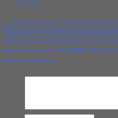
Produk Terbaru
Kami menjual Endmill HSS 10x10x25x80 dengan merk YG terjamin dan
Tags:
Berkualitas
,
Distributor YG Murah
,
End Mill Carbide YG
,
End 
Berkualitas
,
Jual End Mill Carbide
,
Jual End Mill Murah
,
Jual End Mi
10x10x25x80 Terbaik
,
Jual EndMill HSS YG Dia 10x10x25x80 Ter
10x10x25x80 Termurah
,
Jual EndMill HSS YG Dia 10x10x25x80 T
Suplier YG Murah
,
Suplier YG Murah dan Berkualitas
,
Suplier YG Te
Belum ada review untuk Jual EndMill HSS YG Dia 10x10
Silahkan tulis review Anda
Your email address will not be published.
Required fields are marke
Review Anda
Nama Anda
*