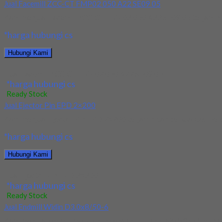
Jual Facemill ZCC-CT FMP02 050 A22 SE09 05
Kami menjual Facemill ZCC-CT FMP02 050 A22 SE09 05 terjamin dan
*harga hubungi cs
Hubungi Kami
Jual Facemill ZCC-CT FMP02 050 A22 SE09 05
*harga hubungi cs
Ready Stock
Jual Ejector Pin EPD 2×200
Kami menjual Ejector Pin EPD 2×200 terjamin dan berkualitas. Terse
*harga hubungi cs
Hubungi Kami
Jual Ejector Pin EPD 2×200
*harga hubungi cs
Ready Stock
Jual Endmill Widin D3.0x8/50-6
Kami menjual endmill merk widin dengan ukuran dia3.0x8/50-6…baran