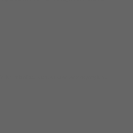
 berkualitas. Tersedia ukuran dan spec yang lain....