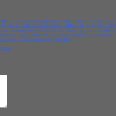
 berkualitas. Tersedia ukuran dan spec yang lain. Jika anda membut
Mill YG
,
End Mill YG Berkualitas
,
End Mill YG Murah
,
Importir Suplier
ll YG
,
Jual End Mill YG Murah
,
Jual End Milll Murah
,
Jual EndMill HSS
besar
,
Jual EndMill HSS YG Dia 10x10x25x80 Terjamin
,
Jual EndMil
erpercaya
,
Jual YG Murah
,
MURAH
,
Suplier Importir
,
Suplier Importir
rbesar
,
Suplier YG Termurah
,
YG
,
YGSuplier
x25x80
d
*