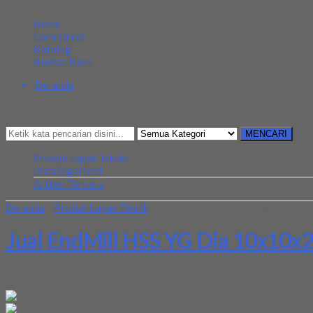
MENU NAVIGASI
Home
Cara Order
Katalog
Alamat Kami
Beranda
Kategori
Mencari Sesuatu?
MENCARI
Produk Lapak Teknik
Uncategorized
Artikel Terbaru
Beranda
»
Produk Lapak Teknik
»
Jual EndMill HSS YG Dia 10x10x
Jual EndMill HSS YG Dia 10x10x
Kami menjual Endmill HSS 10x10x25x80 dengan merk YG terjamin dan