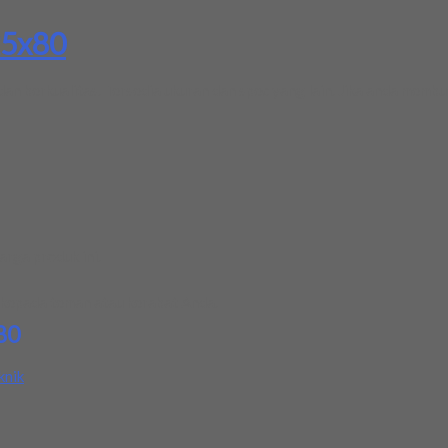
25x80
 berkualitas. Tersedia ukuran dan spec yang lain. Jika anda membu
rga produk ini.
kepada teman atau kerabat Anda.
80
knik