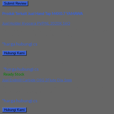
Produk Terkait Jual Hand Tap M4X0.7 YAMAWA
Jual Holder Kyocera PVPNL 2020K 16Q
Kami menjual Holder Kyocera PVPNL 2020K 16Q terjamin dan
berkualitas. Tersedia ukuran dan spec yang...
*harga hubungi cs
Hubungi Kami
Jual Holder Kyocera PVPNL 2020K 16Q
*harga hubungi cs
Ready Stock
Jual Endmill Carbide OSG 2Flute Dia 1mm
Kami menjual Endmill Carbide OSG 2Flute Dia 3mm. Tersedia
ukuran dan spec yang lain. Jika...
*harga hubungi cs
Hubungi Kami