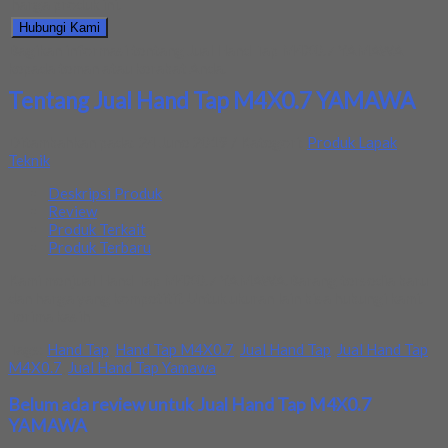
harga produk ini.
Hubungi Kami
Bagikan informasi tentang
Jual Hand Tap M4X0.7 YAMAWA
kepada teman atau kerabat Anda.
Tentang Jual Hand Tap M4X0.7 YAMAWA
Ditambahkan pada: 24 June 2019 / Kategori:
Produk Lapak
Teknik
Deskripsi Produk
Review
Produk Terkait
Produk Terbaru
Kami menjual Hand Tap M4X0.7 YAMAWA.Barang tersedia baru
dan harga yang kompetitif. Untuk ukuran lain bisa hubungi kami.
Terima kasih
Tags:
Hand Tap
,
Hand Tap M4X0.7
,
Jual Hand Tap
,
Jual Hand Tap
M4X0.7
,
Jual Hand Tap Yamawa
Belum ada review untuk Jual Hand Tap M4X0.7
YAMAWA