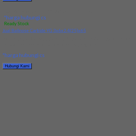
Jual Ballnose Carbide YG 2x1x4x1.6(16)x50
*harga hubungi cs
Ready Stock
Jual Ballnose Carbide YG 3x6x2.4(25)x65
Kami menjual Ballnose Carbide YG 3x6x2.4(25)x65 terjamin dan
berkualitas. Tersedia ukuran dan spec yang lain....
*harga hubungi cs
Hubungi Kami
Jual Ballnose Carbide YG 3x6x2.4(25)x65
*harga hubungi cs
Ready Stock
Jual Ballnose Carbide YG Dia 4x6x8x70
Kami menjual allnose Carbide YG Dia 4x6x8x70 terjamin dan
berkualitas. Tersedia ukuran dan spec yang...
*harga hubungi cs
Hubungi Kami