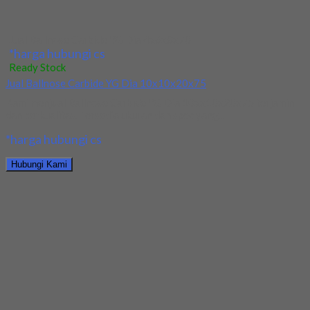
Jual Drill HSS YG Straight Dia 17x125x184
*harga hubungi cs
Ready Stock
Jual Hand Tap HSS YG M8x1.25 Set
Kami menjual Hand Tap HSS YG M8x1.25 Set terjamin dan
berkualitas. Tersedia ukuran dan spec...
*harga hubungi cs
Hubungi Kami
Jual Hand Tap HSS YG M8x1.25 Set
*harga hubungi cs
Ready Stock
Jual Hand Reamer Lurus HSS YG Dia 4.5x41x61
Kami menjual Hand Reamer Lurus HSS YG Dia 4.5x41x61 terjamin
dan berkualitas. Tersedia ukuran dan...
*harga hubungi cs
Hubungi Kami