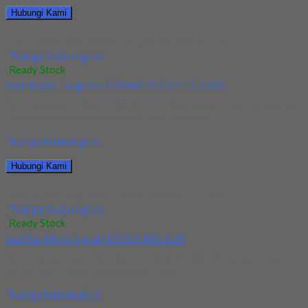
Hubungi Kami
Jual Endmill HSS CO8 YG 4Flute Dia 14 & 15mm
*harga hubungi cs
Ready Stock
Jual Holder Taegutec TE90AP 233-32-17-L300
Kami menjual TE90AP 233-32-17-L300 terjamin dan berkualitas.
Tersedia ukuran dan spec yang lain. Jika anda...
*harga hubungi cs
Hubungi Kami
Jual Holder Taegutec TE90AP 233-32-17-L300
*harga hubungi cs
Ready Stock
Jual Tap Mesin Spiral HSS SUS M8x1.25
Kami menjual Tap Mesin Spiral HSS SUS M8x1.25 terjamin dan
berkualitas. Tersedia ukuran dan spec...
*harga hubungi cs