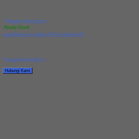
Jual Ballnose Carbide YG Dia 4x6x8x70
*harga hubungi cs
Ready Stock
Jual Ballnose Carbide YG Dia 10x10x20x75
Kami menjual Ballnose Carbide YG Dia 10xx10x20x75 terjamin
dan berkualitas. Tersedia ukuran dan spec yang...
*harga hubungi cs
Hubungi Kami
Jual Ballnose Carbide YG Dia 10x10x20x75
*harga hubungi cs
Ready Stock
Jual Drill HSS YG Straight Dia 17x125x184
Kami menjual Drill HSS YG Straight Dia 17x125x184 terjamin
dan berkualitas. Tersedia ukuran dan spec...
*harga hubungi cs
Hubungi Kami