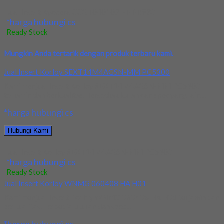
Jual Insert Kyocera CCGT040102L-F PR930
*harga hubungi cs
Ready Stock
Mungkin Anda tertarik dengan produk terbaru kami.
Jual Insert Korloy SEXT14M4AGSN-MM PC5300
Kami menjual Insert Korloy SEXT14M4AGSN-MM PC5300
terjamin dan berkualitas. Tersedia ukuran dan spec yang lain....
*harga hubungi cs
Hubungi Kami
Jual Insert Korloy SEXT14M4AGSN-MM PC5300
*harga hubungi cs
Ready Stock
Jual Insert Korloy WNMG 060408 HA H01
Kami menjual Insert Korloy WNMG 060408 HA H01 terjamin dan
berkualitas. Tersedia ukuran dan spec...