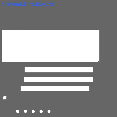
Silahkan tulis review Anda
Your email address will not be published.
Required fields are
marked
*
Review Anda
Nama Anda
*
Email Anda
*
Kota Anda
Save my name, email, and website in this browser for the next
time I comment.
Rating
1
2
3
4
5