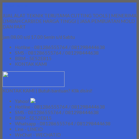
Lapak Teknik
JUAL ALAT TEKNIK TERUTAMA CUTTING TOOLS | MENERIMA
LIMBAH CARBIDE HARGA TINGGI | JASA PEMBUATAN MOLD
DAN PART
jam 08.00 s/d 17.00 Senin s/d Sabtu
Hotline - 081286555764 / 081298444638
SMS - 081286555764 / 081298444638
BBM - 5E52E815
KONTAK KAMI
KONTAK KAMI | Butuh bantuan? Klik disini!
Yahoo!
Hotline - 081286555764 / 081298444638
SMS - 081286555764 / 081298444638
BBM - 5E52E815
Whatsapp - 081286555764 / 081298444638
Line - LINEID
WeChat - WECHATID