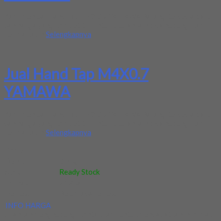
Kami menjual Hand Tap M4X0.7 YAMAWA.Barang tersedia baru
dan harga yang kompetitif. Untuk ukuran lain bisa hubungi kami.
Terima kasih
Selengkapnya
Jual Hand Tap M4X0.7
YAMAWA
Kami menjual Hand Tap M4X0.7 YAMAWA.Barang tersedia baru
dan harga yang kompetitif. Untuk ukuran lain bisa hubungi kami.
Terima kasih
Selengkapnya
Kode
:
-
Berat
:
0.5 kg
Stok
:
Ready Stock
Dilihat
:
712 kali
Review
:
Belum ada review
INFO HARGA
Silahkan menghubungi kontak kami untuk mendapatkan informasi