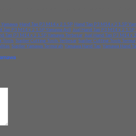
alitas. Tersedia ukuran dan spec yang lain. Jika anda membutuhkan
2 Yamawa
,
Hand Tap P3 M14 x 2 1.5P
,
Hand Tap P3 M14 x 2 1.5P Ya
d Tap P3 M14 x 2 1.5P Yamawa Asli
,
Jual Hand Tap P3 M14 x 2 1.5P
nd Tap P3 M14 x 2 1.5P Yamawa Terbesar
,
Jual Hand Tap P3 M14 x 
g Tools
,
Suplier Cutting Tools Terbesar
,
Suplier Cutting Tools Termu
litas
,
Suplier Yamawa Termurah
,
Yamawa Hand Tap
,
Yamawa Hand T
 Yamawa
d
*