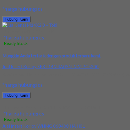
*harga hubungi cs
Hubungi Kami
Jual Senai M14X2.0 – Toki
*harga hubungi cs
Ready Stock
Mungkin Anda tertarik dengan produk terbaru kami.
Jual Insert Korloy SEXT14M4AGSN-MM PC5300
Kami menjual Insert Korloy SEXT14M4AGSN-MM PC5300 terjamin dan
*harga hubungi cs
Hubungi Kami
Jual Insert Korloy SEXT14M4AGSN-MM PC5300
*harga hubungi cs
Ready Stock
Jual Insert Korloy WNMG 060408 HA H01