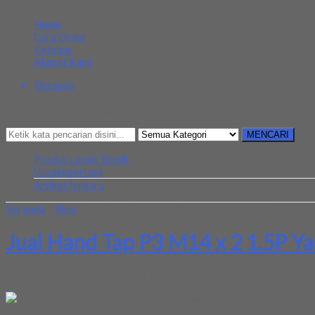
MENU NAVIGASI
Home
Cara Order
Katalog
Alamat Kami
Beranda
Kategori
Mencari Sesuatu?
MENCARI
Produk Lapak Teknik
Uncategorized
Artikel Terbaru
Beranda
»
Blog
»
Jual Hand Tap P3 M14 x 2 1.5P Yamawa
Jual Hand Tap P3 M14 x 2 1.5P 
Kami menjual Hand Tap P3 M14 x 2 1.5P Yamawa terjamin dan berkua