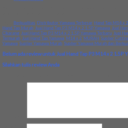
Kami menjual Hand Tap P3 M14 x 2 1.5P Yamawa terjamin dan berku
langsung ke lapak kami. Terima kasih.
Tags:
Berkualitas
,
Distributor Yamawa Terbesar
,
Hand Tap M14 x 
Hand Tap Murah
,
Jual Hand Tap P3 M14 x 2 1.5P Yamawa
,
Jual Han
Cikarang
,
Jual Hand Tap P3 M14 x 2 1.5P Yamawa Terbaru
,
Jual Ha
Termurah
,
Jual Hand Tap Yamawa
,
M14 x 2
,
MURAH
,
Suplier Cuttin
Yamawa
,
Suplier Yamawa Murah
,
Suplier Yamawa Murah dan Berkua
Belum ada review untuk Jual Hand Tap P3 M14 x 2 1.5P
Silahkan tulis review Anda
Your email address will not be published.
Required fields are marke
Review Anda
Nama Anda
*