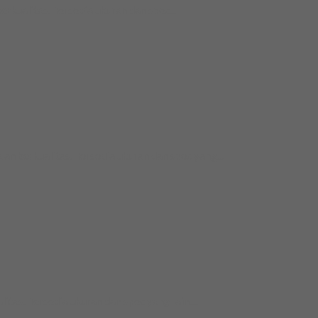
ualitas. Tersedia ukuran dan spec...
berkualitas. Tersedia ukuran dan spec yang...
as. Tersedia ukuran dan spec yang lain....