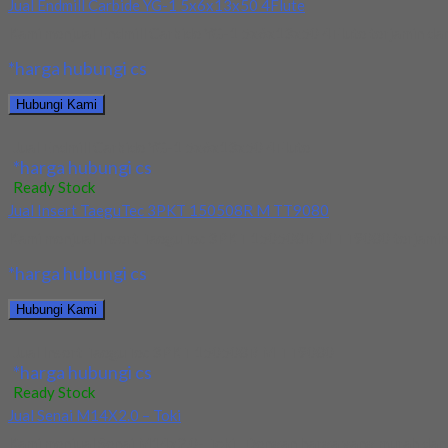
Jual Endmill Carbide YG-1 5x6x13x50 4Flute
Kami menjual Endmill Carbide YG-1 5x6x13x50 4Flute terjamin dan b
*harga hubungi cs
Hubungi Kami
Jual Endmill Carbide YG-1 5x6x13x50 4Flute
*harga hubungi cs
Ready Stock
Jual Insert TaeguTec 3PKT 150508R M TT9080
Kami menjual Insert TaeguTec 3PKT 150508R M TT9080 terjamin dan
*harga hubungi cs
Hubungi Kami
Jual Insert TaeguTec 3PKT 150508R M TT9080
*harga hubungi cs
Ready Stock
Jual Senai M14X2.0 – Toki
Kami menjual Senai M14x2.0- Toki , Dengan harga yang murah dan be