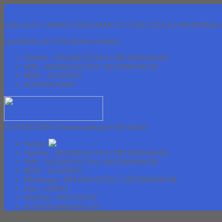
Lapak Teknik
JUAL ALAT TEKNIK TERUTAMA CUTTING TOOLS | MENERIMA 
jam 08.00 s/d 17.00 Senin s/d Sabtu
Hotline - 081286555764 / 081298444638
SMS - 081286555764 / 081298444638
BBM - 5E52E815
KONTAK KAMI
KONTAK KAMI | Butuh bantuan? Klik disini!
Yahoo!
Hotline - 081286555764 / 081298444638
SMS - 081286555764 / 081298444638
BBM - 5E52E815
Whatsapp - 081286555764 / 081298444638
Line - LINEID
WeChat - WECHATID
pt.simultan@gmail.com