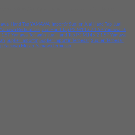
 segera hubungi kami pada nomor yang tertera atau datang
mawa
,
Hand Tap YAMAWA
,
Importir Suplier
,
Jual Hand Tap
,
Jual
 Yamawa Berkualitas
,
Jual Hand Tap P3 M14 x 2 1.5P Yamawa Di
2 1.5P Yamawa Terjamin
,
Jual Hand Tap P3 M14 x 2 1.5P Yamawa
rah
,
Suplier Importir
,
Suplier Importir Terbesar
,
Suplier Terbesar
ap Yamawa Murah
,
YamawaTermurah