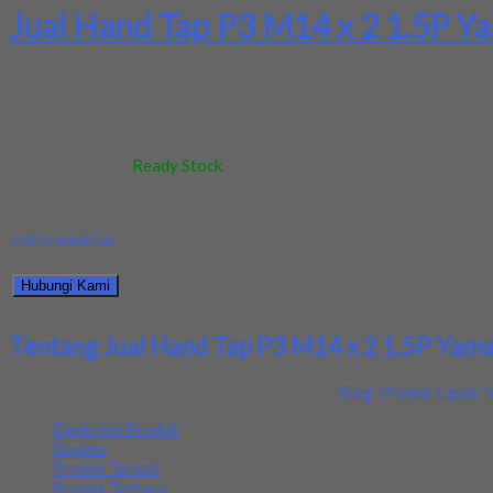
Jual Hand Tap P3 M14 x 2 1.5P 
Kami menjual Hand Tap P3 M14 x 2 1.5P Yamawa terjamin dan berkua
Kode
:
-
Berat
:
0.5 kg
Stok
:
Ready Stock
Dilihat
:
665 kali
Review
:
Belum ada review
INFO HARGA
Silahkan menghubungi kontak kami untuk mendapatkan informasi ha
Hubungi Kami
Bagikan informasi tentang
Jual Hand Tap P3 M14 x 2 1.5P Yamaw
Tentang Jual Hand Tap P3 M14 x 2 1.5P Yam
Ditambahkan pada: 28 May 2021 / Kategori:
Blog
,
Produk Lapak T
Deskripsi Produk
Review
Produk Terkait
Produk Terbaru