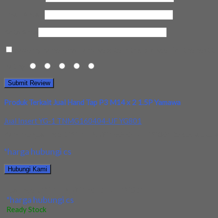
Email Anda
*
Kota Anda
Save my name, email, and website in this browser for the next t
Rating
1
2
3
4
5
Produk Terkait Jual Hand Tap P3 M14 x 2 1.5P Yamawa
Jual Insert YG-1 TNMG160404-UF YG801
Kami menjual Insert YG-1 TNMG160404-UF YG801 tersedia ukuran d
*harga hubungi cs
Hubungi Kami
Jual Insert YG-1 TNMG160404-UF YG801
*harga hubungi cs
Ready Stock