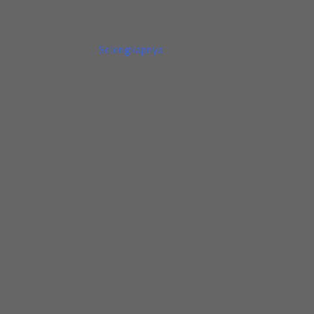
egera hubungi kami...
Selengkapnya