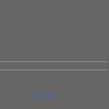
egera hubungi kami...
Selengkapnya