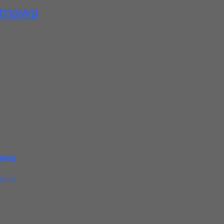
Yamawa
litas. Tersedia ukuran dan spec yang lain. Jika anda membutuhkan s
rga produk ini.
a
kepada teman atau kerabat Anda.
awa
eknik