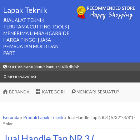
Lapak Teknik
JUAL ALAT TEKNIK
TERUTAMA CUTTING TOOLS |
MENERIMA LIMBAH CARBIDE
HARGA TINGGI | JASA
PEMBUATAN MOLD DAN
PART
KONTAK KAMI | Butuh bantuan? Klik disini!
MENU NAVIGASI
BERANDA
KATEGORI
MENCARI SESUATU?
Beranda
»
Produk Lapak Teknik
»
Jual Handle Tap NR.3 ( 5/32″-3/8″) -
Solar
Jual Handle Tap NR.3 (