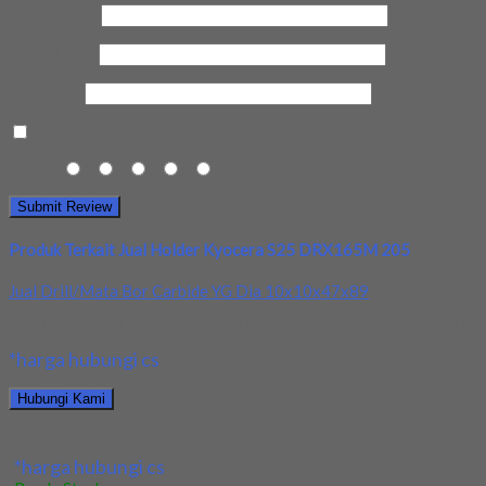
Nama Anda
*
Email Anda
*
Kota Anda
Save my name, email, and website in this browser for the next t
Rating
1
2
3
4
5
Produk Terkait Jual Holder Kyocera S25 DRX165M 205
Jual Drill/Mata Bor Carbide YG Dia 10x10x47x89
Kami menjual Drill/Mata Bor Carbide YG Dia 10x10x47x89 terjamin 
*harga hubungi cs
Hubungi Kami
Jual Drill/Mata Bor Carbide YG Dia 10x10x47x89
*harga hubungi cs