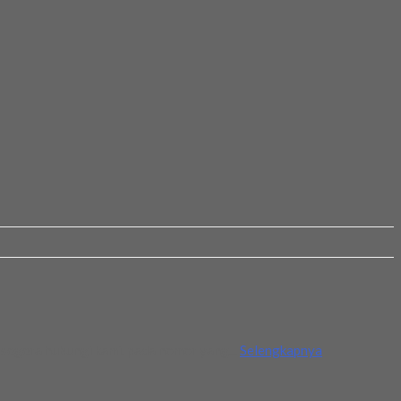
segera hubungi kami. pada nomor yang...
Selengkapnya