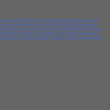
egera hubungi kami. pada nomor yang tertera. Terima kasih.
Suplier
,
Jual Holder Kyocera
,
Jual Holder Kyocera Murah
,
Jual
as
,
Jual Holder Kyocera S25 DRX165M 205 Di Cikarang
,
Jual
205 Terbaru
,
Jual Holder Kyocera S25 DRX165M 205 Terbesar
,
X165M 205 Termurah
,
Jual Holder Kyocera Termurah
,
Kyocera
,
plier Importir
,
Suplier Importir Terbesar
,
Suplier Kyocera Murah
,