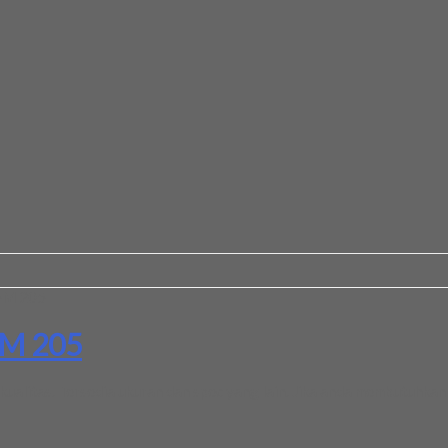
5M 205
5M 205
litas. Tersedia ukuran dan spec yang lain. Jika anda membutuhkan 