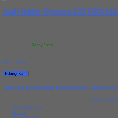
Jual Holder Kyocera S25 DRX16
Kami menjual Holder Kyocera S25 DRX165M 205 terjamin dan berkua
Kode
:
-
Berat
:
0.5 kg
Stok
:
Ready Stock
Dilihat
:
399 kali
Review
:
Belum ada review
INFO HARGA
Silahkan menghubungi kontak kami untuk mendapatkan informasi ha
Hubungi Kami
Bagikan informasi tentang
Jual Holder Kyocera S25 DRX165M 2
Tentang Jual Holder Kyocera S25 DRX165M
Ditambahkan pada: 14 September 2021 / Kategori:
Produk Lapak T
Deskripsi Produk
Review
Produk Terkait