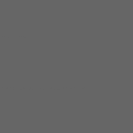
ime I comment.
dan berkualitas. Tersedia ukuran dan spec...