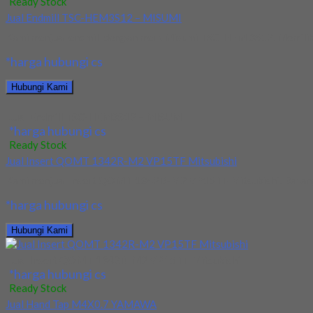
Ready Stock
Jual Endmill TSC-HEM3S12 – MISUMI
Kami menjual endmill dengan merk Misumi TSC-HEM 3S12. Memiliki k
*harga hubungi cs
Hubungi Kami
Jual Endmill TSC-HEM3S12 – MISUMI
*harga hubungi cs
Ready Stock
Jual Insert QOMT 1342R-M2 VP15TF Mitsubishi
Kami menjual Insert QOMT 1342R-M2 VP15TF Mitsubishi. Barang te
*harga hubungi cs
Hubungi Kami
Jual Insert QOMT 1342R-M2 VP15TF Mitsubishi
*harga hubungi cs
Ready Stock
Jual Hand Tap M4X0.7 YAMAWA