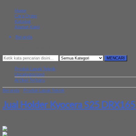
MENU NAVIGASI
Home
Cara Order
Katalog
Alamat Kami
Beranda
Kategori
Mencari Sesuatu?
MENCARI
Produk Lapak Teknik
Uncategorized
Artikel Terbaru
Beranda
»
Produk Lapak Teknik
»
Jual Holder Kyocera S25 DRX16
Jual Holder Kyocera S25 DRX16
Kami menjual Holder Kyocera S25 DRX165M 205 terjamin dan berkua