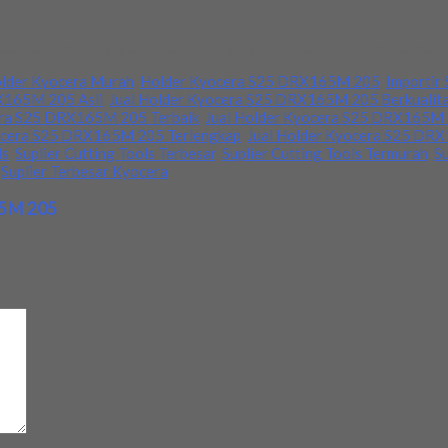
litas. Tersedia ukuran dan spec yang lain. Jika anda membutuhkan s
lder Kyocera Murah
,
Holder Kyocera S25 DRX165M 205
,
Importir 
X165M 205 Asli
,
Jual Holder Kyocera S25 DRX165M 205 Berkualit
era S25 DRX165M 205 Terbaik
,
Jual Holder Kyocera S25 DRX165M 
yocera S25 DRX165M 205 Terlengkap
,
Jual Holder Kyocera S25 DR
ls
,
Suplier Cutting Tools Terbesar
,
Suplier Cutting Tools Termurah
,
Su
,
Suplier Terbesar Kyocera
65M 205
d
*