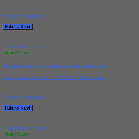
Kami menjual Hand Tap M4X0.7 YAMAWA.Barang tersedia baru dan ha
*harga hubungi cs
Hubungi Kami
Jual Hand Tap M4X0.7 YAMAWA
*harga hubungi cs
Ready Stock
Mungkin Anda tertarik dengan produk terbaru kami.
Jual Insert Korloy SEXT14M4AGSN-MM PC5300
Kami menjual Insert Korloy SEXT14M4AGSN-MM PC5300 terjamin dan
*harga hubungi cs
Hubungi Kami
Jual Insert Korloy SEXT14M4AGSN-MM PC5300
*harga hubungi cs
Ready Stock