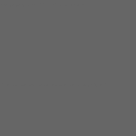
rga yang kompetitif. Untuk ukuran lain...
 berkualitas. Tersedia ukuran dan spec yang lain....