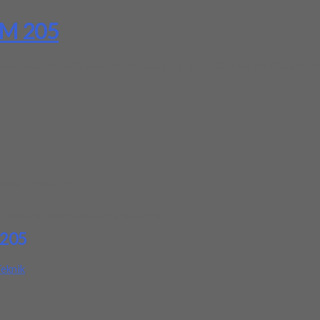
5M 205
litas. Tersedia ukuran dan spec yang lain. Jika anda membutuhkan 
rga produk ini.
05
kepada teman atau kerabat Anda.
 205
eknik