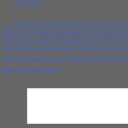
Produk Terbaru
Kami menjual Holder Kyocera S25 DRX165M 205 terjamin dan berkua
Tags:
Berkualitas
,
Distributor Holder Kyocera
,
Holder Kyocera
,
Ho
Holder Kyocera S25 DRX165M 205
,
Jual Holder Kyocera S25 DR
Holder Kyocera S25 DRX165M 205 Tepercaya
,
Jual Holder Kyoc
Jual Holder Kyocera S25 DRX165M 205 Terjamin
,
Jual Holder K
Kyocera Holder
,
MURAH
,
S25 DRX165M 205
,
Suplier Cutting Too
Suplier Kyocera Murah dan Berkualitas
,
Suplier Kyocera Termurah
Belum ada review untuk Jual Holder Kyocera S25 DRX1
Silahkan tulis review Anda
Your email address will not be published.
Required fields are marke
Review Anda