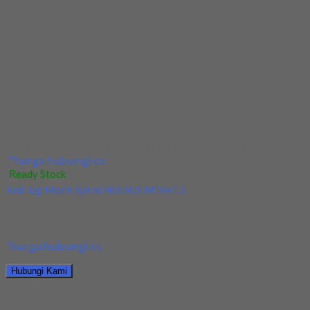
Kami menjual Drill/Mata Bor HSS SUS Dia 20mm Straight
terjamin dan berkualitas. Tersedia ukuran dan...
*harga hubungi cs
Hubungi Kami
Jual Drill/Mata Bor HSS SUS Dia 20mm Straight
*harga hubungi cs
Ready Stock
Jual Drill/Mata Bor HSS SUS Dia 10.5mm Straight