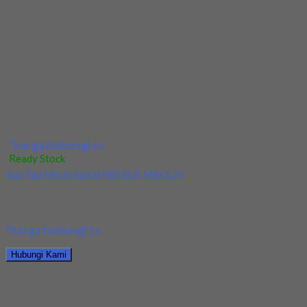
terjamin dan berkualitas. Tersedia ukuran dan...
*harga hubungi cs
Hubungi Kami
Jual Drill/Mata Bor HSS SUS Dia 14mm Straight
*harga hubungi cs
Ready Stock
Jual Drill/Mata Bor HSS SUS Dia 17.5mm Straight
Kami menjual Drill/Mata Bor HSS SUS Dia 17.5mm Straight