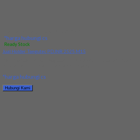
*harga hubungi cs
Hubungi Kami
Jual Holder Taegutec PDJNR 2525 M15
*harga hubungi cs
Ready Stock
Jual Holder Taegutec TCHIR-25-2-D60
Kami menjual Holder Taegutec TCHIR-25-2-D60 terjamin dan
berkualitas. Tersedia ukuran dan spec yang lain. Jika...
*harga hubungi cs
Hubungi Kami
Jual Holder Taegutec TCHIR-25-2-D60
*harga hubungi cs
Ready Stock
Jual Holder Taegutec T-Clamp TTEL 1616-2
Kami menjual Holder Taegutec T-Clamp TTEL 1616-2 terjamin
dan berkualitas. Tersedia ukuran dan spec yang...