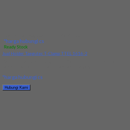
*harga hubungi cs
Hubungi Kami
Jual Holder Taegutec TTEL 2525-5
*harga hubungi cs
Ready Stock
Jual Holder Taegutec T-Clamp TTER-19-6
Kami menjual Holder Taegutec T-Clamp TTER-19-6 terjamin dan
berkualitas. Tersedia ukuran dan spec yang lain....
*harga hubungi cs
Hubungi Kami
Jual Holder Taegutec T-Clamp TTER-19-6
*harga hubungi cs
Ready Stock
Jual Reamer Mesin Spiral HSS YG Dia 16mm
Kami menjual Reamer Mesin Spiral HSS YG Dia 16mm terjamin
dan berkualitas. Tersedia ukuran dan...