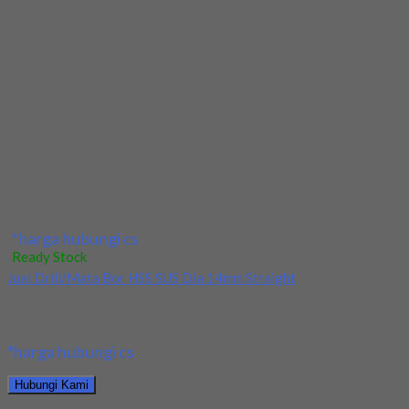
Jual Endmill HSS Nachi Dia 34x60x145x32 4Flute
Kami menjual Endmill HSS Nachi Dia 34x60x145x32 4Flute
terjamin dan berkualitas. Tersedia ukuran dan spec...
*harga hubungi cs
Hubungi Kami
Jual Endmill HSS Nachi Dia 34x60x145x32 4Flute
*harga hubungi cs
Ready Stock