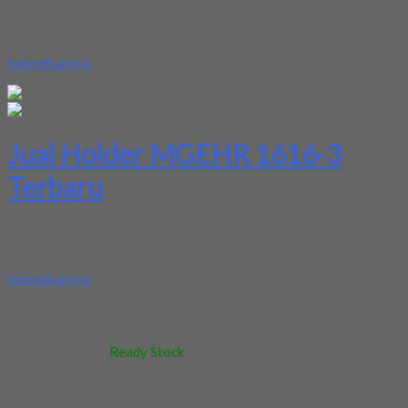
Kami menjual Holder MGEHR 1616-3 Terbaru terjamin dan
berkualitas. Tersedia ukuran dan spec yang lain. Jika anda
membutuhkan segera hubungi kami pada nomor yang tertera...
Selengkapnya
Jual Holder MGEHR 1616-3
Terbaru
Kami menjual Holder MGEHR 1616-3 Terbaru terjamin dan
berkualitas. Tersedia ukuran dan spec yang lain. Jika anda
membutuhkan segera hubungi kami pada nomor yang tertera...
Selengkapnya
Kode
:
-
Berat
:
0.5 kg
Stok
:
Ready Stock
Dilihat
:
396 kali
Review
:
Belum ada review