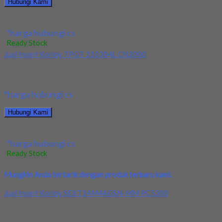
Hubungi Kami
Jual Insert Mitsubishi SOMX084005-US VP15TF
*harga hubungi cs
Ready Stock
Jual Insert Korloy TPGT 110304L CN2000
Kami menjual Insert Korloy TPGT 110304L CN2000 terjamin
dan berkualitas. Tersedia ukuran dan spec yang...
*harga hubungi cs
Hubungi Kami
Jual Insert Korloy TPGT 110304L CN2000
*harga hubungi cs
Ready Stock
Mungkin Anda tertarik dengan produk terbaru kami.
Jual Insert Korloy SEXT14M4AGSN-MM PC5300
Kami menjual Insert Korloy SEXT14M4AGSN-MM PC5300
terjamin dan berkualitas. Tersedia ukuran dan spec yang lain....