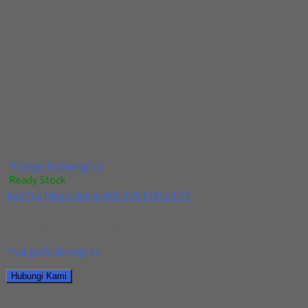
Kami menjual Drill/Mata Bor HSS SUS Dia 10.5mm Straight
terjamin dan berkualitas. Tersedia ukuran dan...
*harga hubungi cs
Hubungi Kami
Jual Drill/Mata Bor HSS SUS Dia 10.5mm Straight
*harga hubungi cs
Ready Stock
Jual Drill/Mata Bor HSS Nachi Taper Shank Dia 22.5mm