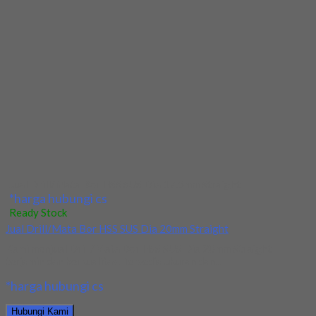
Ready Stock
Jual Drill/Mata Bor HSS Taper Shank 10.2mm
Kami menjual Drill/Mata Bor HSS Taper Shank 10.2mm terjamin
dan berkualitas. Tersedia ukuran dan spec...
*harga hubungi cs
Hubungi Kami
Jual Drill/Mata Bor HSS Taper Shank 10.2mm
*harga hubungi cs