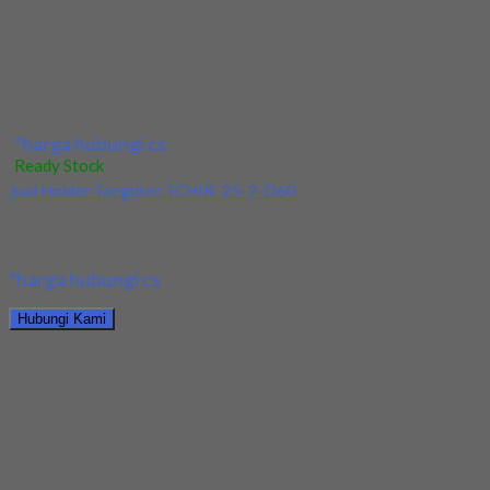
*harga hubungi cs
Hubungi Kami
Jual Holder Taegutec T-Clamp TTEL 1616-2
*harga hubungi cs
Ready Stock
Jual Holder Taegutec TOP 3265-25T2-09
Kami menjual Holder Taegutec TOP 3265-25T2-09 terjamin dan
berkualitas. Tersedia ukuran dan spec yang lain....
*harga hubungi cs
Hubungi Kami
Jual Holder Taegutec TOP 3265-25T2-09
*harga hubungi cs
Ready Stock
Jual Holder Taegutec TTEL 2525-5
Kami menjual Holder Taegutec TTEL 2525-5 terjamin dan
berkualitas. Tersedia ukuran dan spec yang lain....