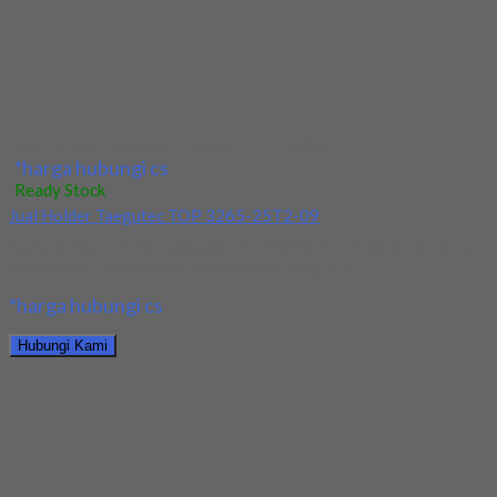
*harga hubungi cs
Hubungi Kami
Jual Reamer Mesin Spiral HSS YG Dia 16mm
*harga hubungi cs
Ready Stock
Jual Endmill HSS CO8 YG 4Flute Dia 14 & 15mm
Kami menjual Endmill HSS CO8 YG 4Flute Dia 14 & 15mm
terjamin dan berkualitas. Tersedia...
*harga hubungi cs
Hubungi Kami
Jual Endmill HSS CO8 YG 4Flute Dia 14 & 15mm
*harga hubungi cs
Ready Stock
Jual Holder Taegutec TE90AP 233-32-17-L300
Kami menjual TE90AP 233-32-17-L300 terjamin dan berkualitas.
Tersedia ukuran dan spec yang lain. Jika anda...