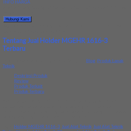
INFO HARGA
Silahkan menghubungi kontak kami untuk mendapatkan informasi
harga produk ini.
Hubungi Kami
Bagikan informasi tentang
Jual Holder MGEHR 1616-3 Terbaru
kepada teman atau kerabat Anda.
Tentang Jual Holder MGEHR 1616-3
Terbaru
Ditambahkan pada: 7 July 2021 / Kategori:
Blog
,
Produk Lapak
Teknik
Deskripsi Produk
Review
Produk Terkait
Produk Terbaru
Kami menjual Holder MGEHR 1616-3 Terbaru terjamin dan
berkualitas. Tersedia ukuran dan spec yang lain. Jika anda
membutuhkan segera hubungi kami pada nomor yang tertera atau
datang langsung ke lapak kami. Terima kasih.
Tags:
Holder MGEHR 1616-3
,
Jual Alat Teknik
,
Jual Alat Teknik