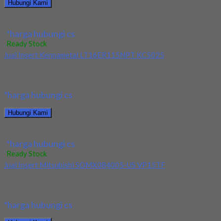
Hubungi Kami
Jual Ballnose Carbide JJ Tools 2Rx8x60L JJ Series
*harga hubungi cs
Ready Stock
Jual Insert Kennametal LT16ER115NPT KC5025
Kami menjual Insert terjamin dan berkualitas. Tersedia ukuran dan
spec yang lain. Jika anda membutuhkan...
*harga hubungi cs
Hubungi Kami
Jual Insert Kennametal LT16ER115NPT KC5025
*harga hubungi cs
Ready Stock
Jual Insert Mitsubishi SOMX084005-US VP15TF
Kami menjual Insert Mitsubishi SOMX084005-US VP15TF
tersedia ukuran dan spec yang lain. Jika anda membutuhkan...
*harga hubungi cs