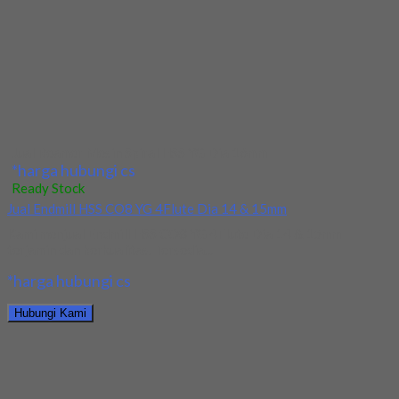
*harga hubungi cs
Hubungi Kami
Jual Tap Mesin Spiral HSS SUS M12x1.75
*harga hubungi cs
Ready Stock
Jual Tap Mesin Spiral HSS SUS M16x2
Kami menjual Tap Mesin Spiral HSS SUS M16x2 terjamin dan
berkualitas. Tersedia ukuran dan spec...