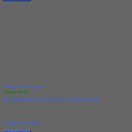
Ready Stock
Jual Drill/Mata Bor Nachi Long Dia 6.5x150x300
Kami menjual Drill/Mata Bor Nachi Long Dia 6.5x150x300
terjamin dan berkualitas. Tersedia ukuran dan spec...
*harga hubungi cs
Hubungi Kami
Jual Drill/Mata Bor Nachi Long Dia 6.5x150x300