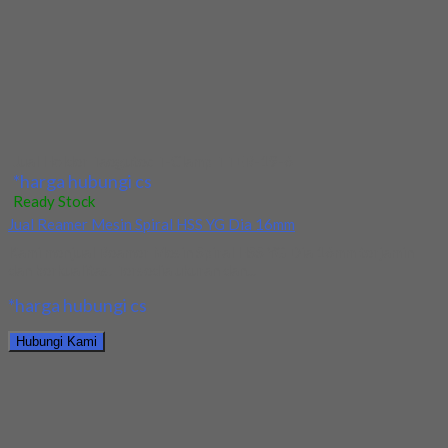
*harga hubungi cs
Hubungi Kami
Jual Tap Mesin Spiral HSS SUS M10x1.5
*harga hubungi cs
Ready Stock
Jual Tap Mesin Spiral HSS SUS M12x1.75
Kami menjual Tap Mesin Spiral HSS SUS M12x1.75 terjamin dan
berkualitas. Tersedia ukuran dan spec...