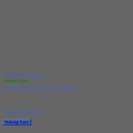
Kami menjual Drill/Mata Bor HSS Nachi Taper Shank Dia 22.5mm
terjamin dan berkualitas. Tersedia ukuran...
*harga hubungi cs
Hubungi Kami
Jual Drill/Mata Bor HSS Nachi Taper Shank Dia 22.5mm
*harga hubungi cs
Ready Stock