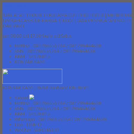
Lapak Teknik
JUAL ALAT TEKNIK TERUTAMA CUTTING TOOLS | MENERIMA
LIMBAH CARBIDE HARGA TINGGI | JASA PEMBUATAN MOLD
DAN PART
jam 08.00 s/d 17.00 Senin s/d Sabtu
Hotline - 081286555764 / 081298444638
SMS - 081286555764 / 081298444638
BBM - 5E52E815
KONTAK KAMI
KONTAK KAMI | Butuh bantuan? Klik disini!
Yahoo!
Hotline - 081286555764 / 081298444638
SMS - 081286555764 / 081298444638
BBM - 5E52E815
Whatsapp - 081286555764 / 081298444638
Line - LINEID
WeChat - WECHATID