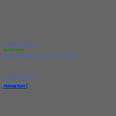
*harga hubungi cs
Hubungi Kami
Jual Drill/Mata Bor HSS Long SUS Dia 6x100x200L
*harga hubungi cs
Ready Stock
Jual Tap Mesin Spiral HSS SUS M10x1.5
Kami menjual Tap Mesin Spiral HSS SUS M10x1.5 terjamin dan
berkualitas. Tersedia ukuran dan spec...