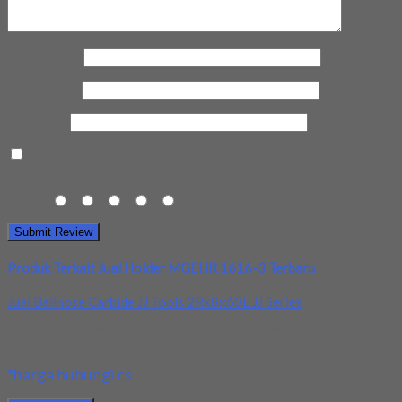
Nama Anda
*
Email Anda
*
Kota Anda
Save my name, email, and website in this browser for the next
time I comment.
Rating
1
2
3
4
5
Produk Terkait Jual Holder MGEHR 1616-3 Terbaru
Jual Ballnose Carbide JJ Tools 2Rx8x60L JJ Series
Kami menjual Ballnose Carbide JJ Tools 2Rx8x60L JJ Series
terjamin dan berkualitas. Tersedia ukuran dan...
*harga hubungi cs