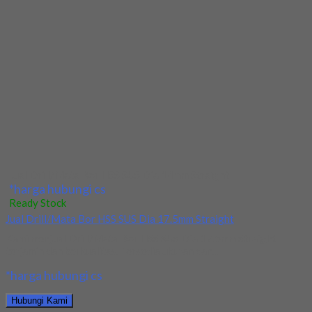
Jual Drill/Mata Bor HSS Taper Shank Dia 16.5mm
Kami menjual Drill/Mata Bor HSS Taper Shank Dia 16.5mm
terjamin dan berkualitas. Tersedia ukuran dan...
*harga hubungi cs
Hubungi Kami
Jual Drill/Mata Bor HSS Taper Shank Dia 16.5mm
*harga hubungi cs