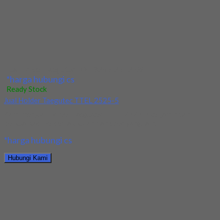
*harga hubungi cs
Hubungi Kami
Jual Holder Taegutec TE90AP 233-32-17-L300
*harga hubungi cs
Ready Stock
Jual Tap Mesin Spiral HSS SUS M8x1.25
Kami menjual Tap Mesin Spiral HSS SUS M8x1.25 terjamin dan
berkualitas. Tersedia ukuran dan spec...
*harga hubungi cs
Hubungi Kami
Jual Tap Mesin Spiral HSS SUS M8x1.25
*harga hubungi cs
Ready Stock
Jual Drill/Mata Bor HSS Long SUS Dia 6x100x200L
Kami menjual Drill/Mata Bor HSS Long SUS Dia 6x100x200L
terjamin dan berkualitas. Tersedia ukuran dan...