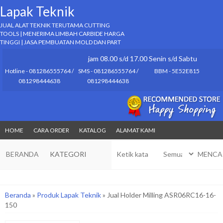
Lapak Teknik
JUAL ALAT TEKNIK TERUTAMA CUTTING
TOOLS | MENERIMA LIMBAH CARBIDE HARGA
TINGGI | JASA PEMBUATAN MOLD DAN PART
jam 08.00 s/d 17.00 Senin s/d Sabtu
Hotline - 081286555764 /
SMS - 081286555764 /
BBM - 5E52E815
081298444638
081298444638
HOME
CARA ORDER
KATALOG
ALAMAT KAMI
BERANDA
KATEGORI
MENCA
Beranda
»
Produk Lapak Teknik
»
Jual Holder Milling ASR06RC16-16-
150