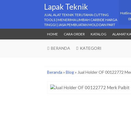
Lapak Teknik
Hotlin
JUAL ALAT TEKNIK TERUTAMA CUTTING
0
TOOLS | MENERIMA LIMBAH CARBIDE HARGA
TINGGI | JASA PEMBUATAN MOLD DAN PART
HOME
CARA ORDER
KATALOG
ALAMAT K
BERANDA
KATEGORI
Beranda
»
Blog
»
Jual Holder OF 00122772 Mer