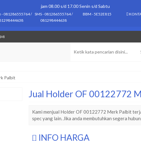
jam 08.00 s/d 17.00 Senin s/d Sabtu
e - 081286555764 /
SMS - 081286555764 /
BBM - 5E52E815
KONTA
81298444638
081298444638
AMI
k Palbit
Jual Holder OF 00122772 M
Kami menjual Holder OF 00122772 Merk Palbit terja
spec yang lain. Jika anda membutuhkan segera hubun
INFO HARGA