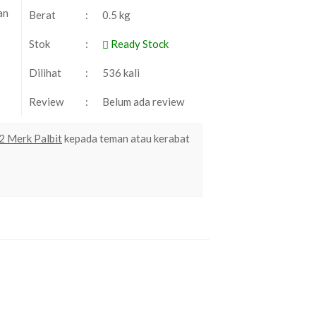
an
Berat
:
0.5 kg
Stok
:
Ready Stock
Dilihat
:
536 kali
Review
:
Belum ada review
2 Merk Palbit
kepada teman atau kerabat