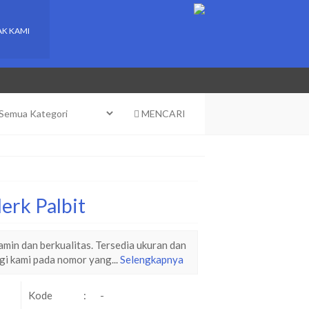
K KAMI
MENCARI
erk Palbit
min dan berkualitas. Tersedia ukuran dan
gi kami pada nomor yang...
Selengkapnya
Kode
:
-