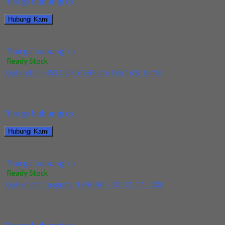
*harga hubungi cs
Hubungi Kami
Jual Reamer Mesin Spiral HSS YG Dia 16mm
*harga hubungi cs
Ready Stock
Jual Endmill HSS CO8 YG 4Flute Dia 14 & 15mm
Kami menjual Endmill HSS CO8 YG 4Flute Dia 14 & 15mm
terjamin dan berkualitas. Tersedia...
*harga hubungi cs
Hubungi Kami
Jual Endmill HSS CO8 YG 4Flute Dia 14 & 15mm
*harga hubungi cs
Ready Stock
Jual Holder Taegutec TE90AP 233-32-17-L300
Kami menjual TE90AP 233-32-17-L300 terjamin dan berkualitas.
Tersedia ukuran dan spec yang lain. Jika anda...