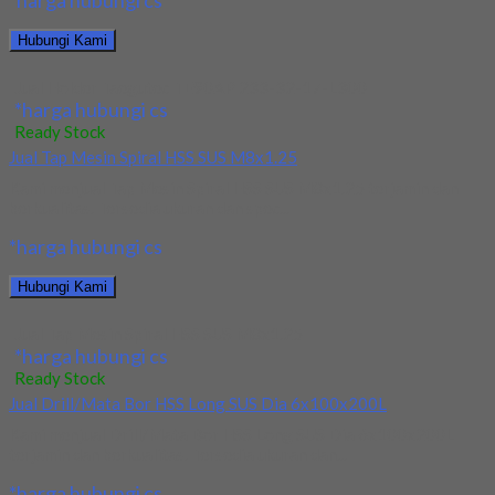
*harga hubungi cs
Hubungi Kami
Jual Holder Taegutec TE90AP 233-32-17-L300
*harga hubungi cs
Ready Stock
Jual Tap Mesin Spiral HSS SUS M8x1.25
Kami menjual Tap Mesin Spiral HSS SUS M8x1.25 terjamin dan
berkualitas. Tersedia ukuran dan spec...
*harga hubungi cs
Hubungi Kami
Jual Tap Mesin Spiral HSS SUS M8x1.25
*harga hubungi cs
Ready Stock
Jual Drill/Mata Bor HSS Long SUS Dia 6x100x200L
Kami menjual Drill/Mata Bor HSS Long SUS Dia 6x100x200L
terjamin dan berkualitas. Tersedia ukuran dan...
*harga hubungi cs