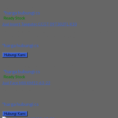
Jual Holder MVJNR 2525 M16
*harga hubungi cs
Ready Stock
Jual Insert Taegutec CCGT 09T302FL K10
Kami menjual Insert Taegutec CCGT 09T302FL K10 terjamin dan
berkualitas. Tersedia ukuran dan spec yang...
*harga hubungi cs
Hubungi Kami
Jual Insert Taegutec CCGT 09T302FL K10
*harga hubungi cs
Ready Stock
Jual Face Mill KM12-63-22
Kami menjual Face Mill KM12-63-22 berkualitas! Face Mill ini
cocok untuk Insert tipe SEKT 12....
*harga hubungi cs
Hubungi Kami