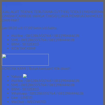
Lapak Teknik
JUAL ALAT TEKNIK TERUTAMA CUTTING TOOLS | MENERIMA
LIMBAH CARBIDE HARGA TINGGI | JASA PEMBUATAN MOLD
DAN PART
jam 08.00 s/d 17.00 Senin s/d Sabtu
Hotline - 081286555764 / 081298444638
SMS - 081286555764 / 081298444638
BBM - 5E52E815
KONTAK KAMI
KONTAK KAMI | Butuh bantuan? Klik disini!
Yahoo!
Hotline - 081286555764 / 081298444638
SMS - 081286555764 / 081298444638
BBM - 5E52E815
Whatsapp - 081286555764 / 081298444638
Line - LINEID
WeChat - WECHATID