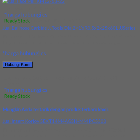
Jual Face Mill KM12-63-22
*harga hubungi cs
Ready Stock
/ Face Mill KM12-63-22
Jual Ballnose Carbide JJTools Dia 2×1’xR0.5x2x25x60L JJSeries
Kami menjual Ballnose Carbide JJTools Dia 2×1’xR0.5x2x25x60L
terjamin dan berkualitas. Tersedia ukuran dan spec yang...
*harga hubungi cs
Hubungi Kami
Jual Ballnose Carbide JJTools Dia 2×1’xR0.5x2x25x60L
JJSeries
*harga hubungi cs
Ready Stock
Mungkin Anda tertarik dengan produk terbaru kami.
Jual Insert Korloy SEXT14M4AGSN-MM PC5300
Kami menjual Insert Korloy SEXT14M4AGSN-MM PC5300
terjamin dan berkualitas. Tersedia ukuran dan spec yang lain....