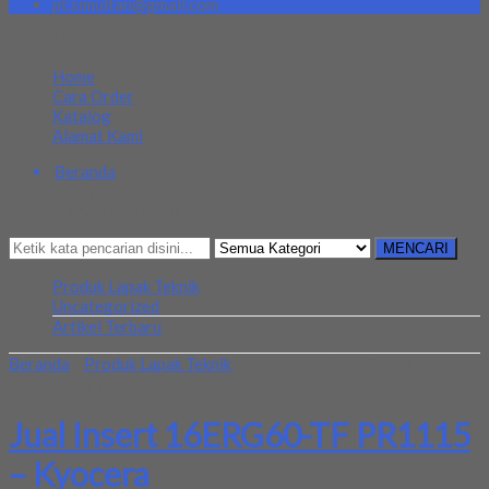
pt.simultan@gmail.com
MENU NAVIGASI
Home
Cara Order
Katalog
Alamat Kami
Beranda
Kategori
Mencari Sesuatu?
MENCARI
Produk Lapak Teknik
Uncategorized
Artikel Terbaru
Beranda
»
Produk Lapak Teknik
»
Jual Insert 16ERG60-TF
PR1115 – Kyocera
Jual Insert 16ERG60-TF PR1115
– Kyocera