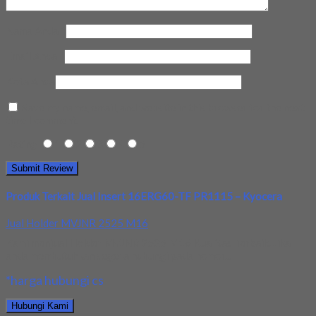
Nama Anda
*
Email Anda
*
Kota Anda
Save my name, email, and website in this browser for the next
time I comment.
Rating
1
2
3
4
5
Produk Terkait Jual Insert 16ERG60-TF PR1115 – Kyocera
Jual Holder MVJNR 2525 M16
Kami menjual Holder MVJNR 2525 M16 Kualitas Terbaik. Jika
anda membutuhkan segera hubungi pada nomor...
*harga hubungi cs
Hubungi Kami