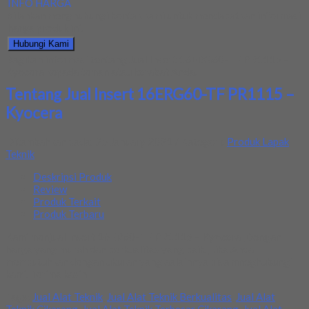
INFO HARGA
Silahkan menghubungi kontak kami untuk mendapatkan informasi
harga produk ini.
Hubungi Kami
Bagikan informasi tentang
Jual Insert 16ERG60-TF PR1115 –
Kyocera
kepada teman atau kerabat Anda.
Tentang Jual Insert 16ERG60-TF PR1115 –
Kyocera
Ditambahkan pada: 25 January 2021 / Kategori:
Produk Lapak
Teknik
Deskripsi Produk
Review
Produk Terkait
Produk Terbaru
Kami menjual Insert 16ER60-TF PR1115 – Kyocera ,Dengan
harga yang murah dan berkualitas yang baik , Jika Anda
membutuhkan dengan ukuran yang aalainnya bisa mneghubungi
kami. Terima kasih
Tags:
Jual Alat Teknik
,
Jual Alat Teknik Berkualitas
,
Jual Alat