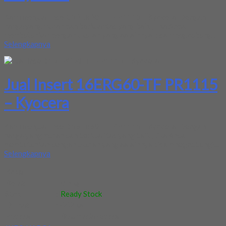
Kami menjual Insert 16ER60-TF PR1115 – Kyocera ,Dengan
harga yang murah dan berkualitas yang baik , Jika Anda
membutuhkan dengan ukuran yang aalainnya bisa mneghubungi...
Selengkapnya
Jual Insert 16ERG60-TF PR1115
– Kyocera
Kami menjual Insert 16ER60-TF PR1115 – Kyocera ,Dengan
harga yang murah dan berkualitas yang baik , Jika Anda
membutuhkan dengan ukuran yang aalainnya bisa mneghubungi...
Selengkapnya
Kode
:
-
Berat
:
0.5 kg
Stok
:
Ready Stock
Dilihat
:
442 kali
Review
:
Belum ada review