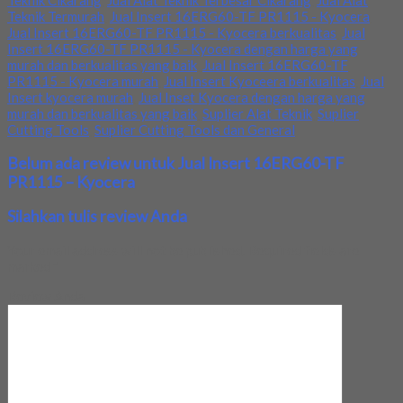
Teknik Cikarang
,
Jual Alat Teknik Terbesar Cikarang
,
Jual Alat
Teknik Termurah
,
Jual Insert 16ERG60-TF PR1115 - Kyocera
,
Jual Insert 16ERG60-TF PR1115 - Kyocera berkualitas
,
Jual
Insert 16ERG60-TF PR1115 - Kyocera dengan harga yang
murah dan berkualitas yang baik
,
Jual Insert 16ERG60-TF
PR1115 - Kyocera murah
,
Jual Insert Kyoceera berkualitas
,
Jual
Insert kyocera murah
,
Jual Inset Kyocera dengan harga yang
murah dan berkualitas yang baik
,
Suplier Alat Teknik
,
Suplier
Cutting Tools
,
Suplier Cutting Tools dan General
Belum ada review untuk Jual Insert 16ERG60-TF
PR1115 – Kyocera
Silahkan tulis review Anda
Your email address will not be published.
Required fields are
marked
*
Review Anda