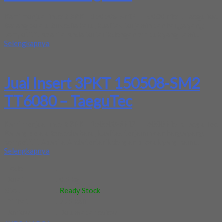
Kami menjual insert 3PKT 150508-SM2 TT6080 Merk TaeguTec.
Barang selalu tersedia baru, kualitas terjamin dan harga yang
kompetitif. Apabila Anda tertarik dengan produk yang kami...
Selengkapnya
Jual Insert 3PKT 150508-SM2
TT6080 – TaeguTec
Kami menjual insert 3PKT 150508-SM2 TT6080 Merk TaeguTec.
Barang selalu tersedia baru, kualitas terjamin dan harga yang
kompetitif. Apabila Anda tertarik dengan produk yang kami...
Selengkapnya
Kode
:
-
Berat
:
0.5 kg
Stok
:
Ready Stock
Dilihat
:
775 kali
Review
:
Belum ada review