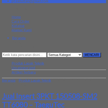
pt.simultan@gmail.com
MENU NAVIGASI
Home
Cara Order
Katalog
Alamat Kami
Beranda
Kategori
Mencari Sesuatu?
MENCARI
Produk Lapak Teknik
Uncategorized
Artikel Terbaru
Beranda
»
Produk Lapak Teknik
»
Jual Insert 3PKT 150508-SM2
TT6080 – TaeguTec
Jual Insert 3PKT 150508-SM2
TT6080 – TaeguTec