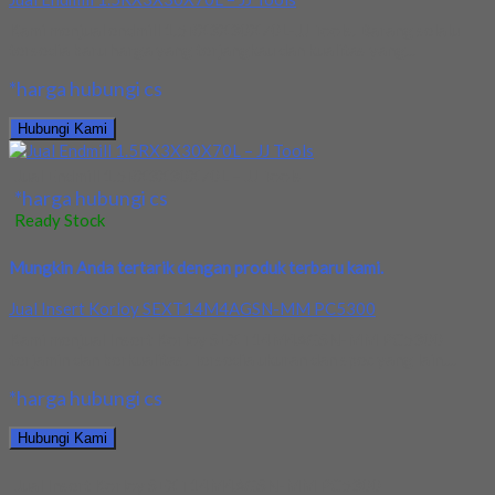
Kami menjual endmill 1.5RX3X30X70L-JJ Tools. Barang selalu
tersedia baru harga yang terjangkau dan kualitas yang...
*harga hubungi cs
Hubungi Kami
Jual Endmill 1.5RX3X30X70L – JJ Tools
*harga hubungi cs
Ready Stock
Mungkin Anda tertarik dengan produk terbaru kami.
Jual Insert Korloy SEXT14M4AGSN-MM PC5300
Kami menjual Insert Korloy SEXT14M4AGSN-MM PC5300
terjamin dan berkualitas. Tersedia ukuran dan spec yang lain....
*harga hubungi cs
Hubungi Kami
Jual Insert Korloy SEXT14M4AGSN-MM PC5300