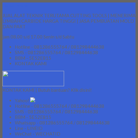
Lapak Teknik
JUAL ALAT TEKNIK TERUTAMA CUTTING TOOLS | MENERIMA
LIMBAH CARBIDE HARGA TINGGI | JASA PEMBUATAN MOLD
DAN PART
jam 08.00 s/d 17.00 Senin s/d Sabtu
Hotline - 081286555764 / 081298444638
SMS - 081286555764 / 081298444638
BBM - 5E52E815
KONTAK KAMI
KONTAK KAMI | Butuh bantuan? Klik disini!
Yahoo!
Hotline - 081286555764 / 081298444638
SMS - 081286555764 / 081298444638
BBM - 5E52E815
Whatsapp - 081286555764 / 081298444638
Line - LINEID
WeChat - WECHATID