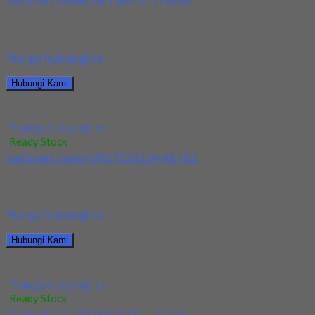
Jual Insert WNMG 06T304-BF YF0608
Kami menjual Insert WNMG 06T304-BF YF0608. Tersedia
ukuran dan spec yang lain. Jika anda membutuhkan...
*harga hubungi cs
Hubungi Kami
Jual Insert WNMG 06T304-BF YF0608
*harga hubungi cs
Ready Stock
Jual Insert Korloy VBGT110304-AK H01
Kami menjual Insert Korloy VBGT110304-AK H01 terjamin dan
berkualitas. Tersedia ukuran dan spec yang lain....
*harga hubungi cs
Hubungi Kami
Jual Insert Korloy VBGT110304-AK H01
*harga hubungi cs
Ready Stock
Jual Endmill 1.5RX3X30X70L – JJ Tools