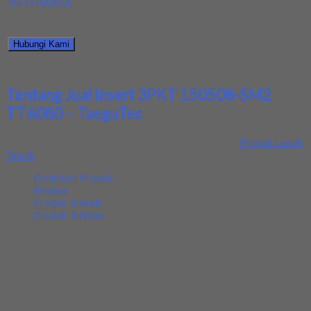
INFO HARGA
Silahkan menghubungi kontak kami untuk mendapatkan informasi
harga produk ini.
Hubungi Kami
Bagikan informasi tentang
Jual Insert 3PKT 150508-SM2
TT6080 – TaeguTec
kepada teman atau kerabat Anda.
Tentang Jual Insert 3PKT 150508-SM2
TT6080 – TaeguTec
Ditambahkan pada: 14 November 2018 / Kategori:
Produk Lapak
Teknik
Deskripsi Produk
Review
Produk Terkait
Produk Terbaru
Kami menjual insert 3PKT 150508-SM2 TT6080 Merk TaeguTec.
Barang selalu tersedia baru, kualitas terjamin dan harga yang
kompetitif. Apabila Anda tertarik dengan produk yang kami jual,
bisa menghubungi kami untuk mengetahui lebih detil produk
barang yang kami jual.
Terimakasih