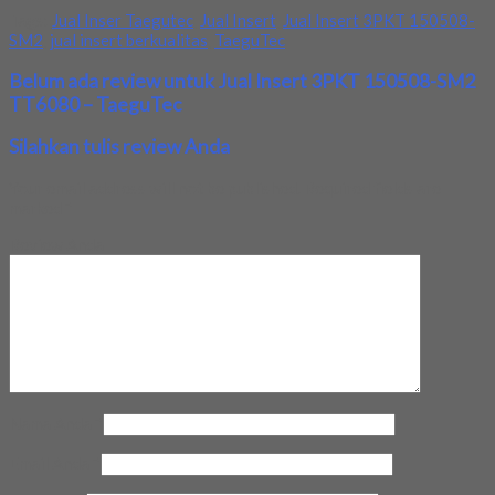
Tags:
Jual Inser Taegutec
,
Jual Insert
,
Jual Insert 3PKT 150508-
SM2
,
jual insert berkualitas
,
TaeguTec
Belum ada review untuk Jual Insert 3PKT 150508-SM2
TT6080 – TaeguTec
Silahkan tulis review Anda
Your email address will not be published.
Required fields are
marked
*
Review Anda
Nama Anda
*
Email Anda
*