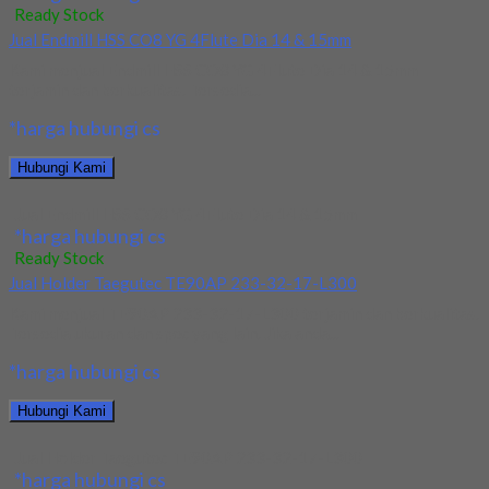
Ready Stock
Jual Endmill HSS CO8 YG 4Flute Dia 14 & 15mm
Kami menjual Endmill HSS CO8 YG 4Flute Dia 14 & 15mm
terjamin dan berkualitas. Tersedia...
*harga hubungi cs
Hubungi Kami
Jual Endmill HSS CO8 YG 4Flute Dia 14 & 15mm
*harga hubungi cs
Ready Stock
Jual Holder Taegutec TE90AP 233-32-17-L300
Kami menjual TE90AP 233-32-17-L300 terjamin dan berkualitas.
Tersedia ukuran dan spec yang lain. Jika anda...
*harga hubungi cs
Hubungi Kami
Jual Holder Taegutec TE90AP 233-32-17-L300
*harga hubungi cs