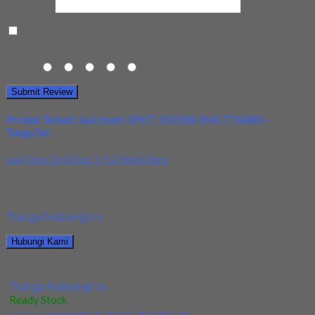
Kota Anda
Save my name, email, and website in this browser for the next
time I comment.
Rating
1
2
3
4
5
Produk Terkait Jual Insert 3PKT 150508-SM2 TT6080 –
TaeguTec
Jual Step Drill Size 3-12 Merk Benz
Kami menjual Step Drill Size 3-12 Merk Benz terjamin dan
berkualitas. Tersedia ukuran dan spec...
*harga hubungi cs
Hubungi Kami
Jual Step Drill Size 3-12 Merk Benz
*harga hubungi cs
Ready Stock