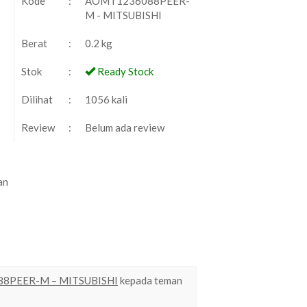
Kode
:
AOMT1236088PEER-
M - MITSUBISHI
Berat
:
0.2 kg
Stok
:
Ready Stock
Dilihat
:
1056 kali
Review
:
Belum ada review
an
088PEER-M – MITSUBISHI
kepada teman