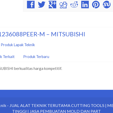
MT1236088PEER-M – MITSUBISHI
:
Produk Lapak Teknik
k Terkait
Produk Terbaru
SHI berkualitas harga kompetitif.
knik
- JUAL ALAT TEKNIK TERUTAMA CUTTING TOOLS | 
TINGGI | JASA PEMBUATAN MOLD DAN PART