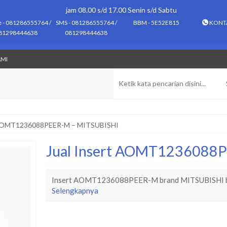
jam 08.00 s/d 17.00 Senin s/d Sabtu
e - 081286555764 /
SMS - 081286555764 /
BBM - 5E52E815
KONT
81298444638
081298444638
AMI
t AOMT1236088PEER-M – MITSUBISHI
Jual Insert AOMT1236088
Insert AOMT1236088PEER-M brand MITSUBISHI berk
Selengkapnya