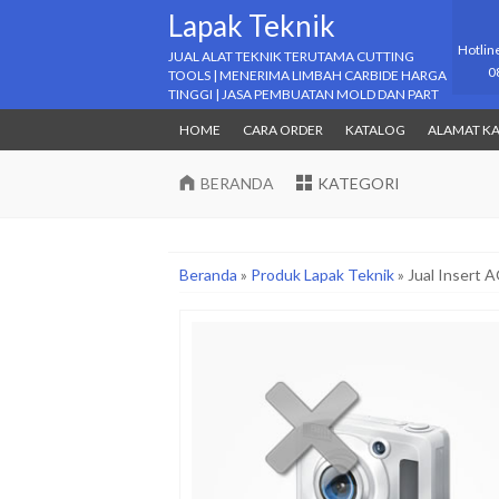
Lapak Teknik
Hotlin
JUAL ALAT TEKNIK TERUTAMA CUTTING
0
TOOLS | MENERIMA LIMBAH CARBIDE HARGA
TINGGI | JASA PEMBUATAN MOLD DAN PART
HOME
CARA ORDER
KATALOG
ALAMAT K
BERANDA
KATEGORI
Beranda
»
Produk Lapak Teknik
»
Jual Inser