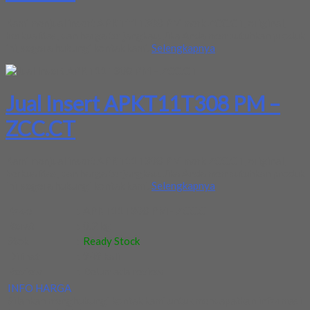
Kami menjual insert APKT11T308 PM merk ZCC.CT, original,
berkualitas, dan harga terjangkau. Jika Anda membutuhkan produk
ini, segera hubungi kontak kami.
Selengkapnya
Jual Insert APKT11T308 PM –
ZCC.CT
Kami menjual insert APKT11T308 PM merk ZCC.CT, original,
berkualitas, dan harga terjangkau. Jika Anda membutuhkan produk
ini, segera hubungi kontak kami.
Selengkapnya
Kode
:
APKT11T308 PM - ZCC.CT
Berat
:
0.2 kg
Stok
:
Ready Stock
Dilihat
:
949 kali
Review
:
Belum ada review
INFO HARGA
Silahkan menghubungi kontak kami untuk mendapatkan informasi