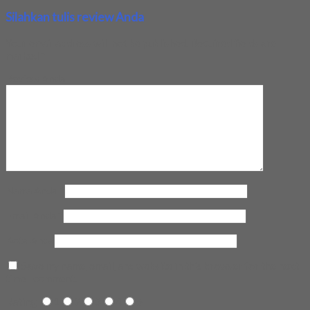
Silahkan tulis review Anda
Your email address will not be published.
Required fields are
marked
*
Review Anda
Nama Anda
*
Email Anda
*
Kota Anda
Save my name, email, and website in this browser for the next
time I comment.
Rating
1
2
3
4
5