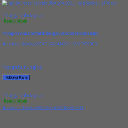
Jual Ballnose Carbide 5RX18X100L Hard Series – JJ Tools
*harga hubungi cs
Ready Stock
Mungkin Anda tertarik dengan produk terbaru kami.
Jual Insert Korloy SEXT14M4AGSN-MM PC5300
Kami menjual Insert Korloy SEXT14M4AGSN-MM PC5300
terjamin dan berkualitas. Tersedia ukuran dan spec yang lain....
*harga hubungi cs
Hubungi Kami
Jual Insert Korloy SEXT14M4AGSN-MM PC5300
*harga hubungi cs
Ready Stock
Jual Insert Korloy WNMG 060408 HA H01
Kami menjual Insert Korloy WNMG 060408 HA H01 terjamin dan
berkualitas. Tersedia ukuran dan spec...