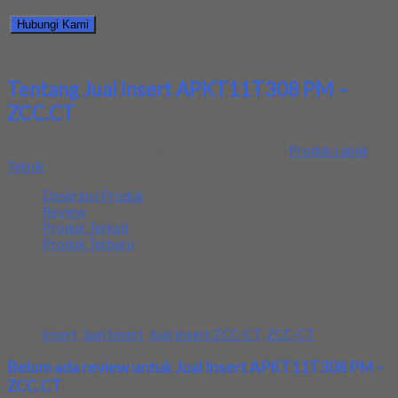
harga produk ini.
Hubungi Kami
Bagikan informasi tentang
Jual Insert APKT11T308 PM –
ZCC.CT
kepada teman atau kerabat Anda.
Tentang Jual Insert APKT11T308 PM –
ZCC.CT
Ditambahkan pada: 31 August 2018 / Kategori:
Produk Lapak
Teknik
Deskripsi Produk
Review
Produk Terkait
Produk Terbaru
Kami menjual insert APKT11T308 PM merk ZCC.CT, original,
berkualitas, dan harga terjangkau. Jika Anda membutuhkan produk
ini, segera hubungi kontak kami.
Tags:
Insert
,
Jual Insert
,
Jual Insert ZCC-CT
,
ZCC-CT
Belum ada review untuk Jual Insert APKT11T308 PM –
ZCC.CT