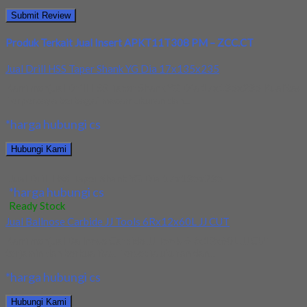
Produk Terkait Jual Insert APKT11T308 PM – ZCC.CT
Jual Drill HSS Taper Shank YG Dia 17x135x235
Kami menjual Drill HSS Taper Shank YG Dia 17x135x235 Kualitas
Terpercaya berbagai macam ukuran dan...
*harga hubungi cs
Hubungi Kami
Jual Drill HSS Taper Shank YG Dia 17x135x235
*harga hubungi cs
Ready Stock
Jual Ballnose Carbide JJ Tools 6Rx12x60L JJ CUT
Kami menjual Ballnose Carbide JJ Tools 6Rx12x60L JJ CUT
terjamin dan berkualitas. Tersedia ukuran dan...
*harga hubungi cs
Hubungi Kami