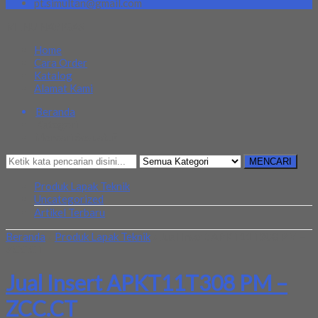
pt.simultan@gmail.com
MENU NAVIGASI
Home
Cara Order
Katalog
Alamat Kami
Beranda
Kategori
Mencari Sesuatu?
MENCARI
Produk Lapak Teknik
Uncategorized
Artikel Terbaru
Beranda
»
Produk Lapak Teknik
»
Jual Insert APKT11T308 PM –
ZCC.CT
Jual Insert APKT11T308 PM –
ZCC.CT