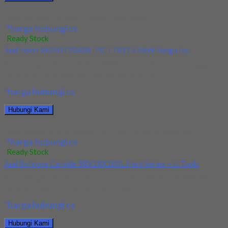
Jual Ballnose Carbide JJ Tools 6Rx12x60L JJ CUT
*harga hubungi cs
Ready Stock
Jual Insert SNMG120408 -PC TT8115 Merk TaeguTec
Kami menjual insert SNMG120408 -PC TT8115 Merk TaeguTec.
Barang tersedia baru dan kualitas yang terbaik...
*harga hubungi cs
Hubungi Kami
Jual Insert SNMG120408 -PC TT8115 Merk TaeguTec
*harga hubungi cs
Ready Stock
Jual Ballnose Carbide 5RX18X100L Hard Series – JJ Tools
Kami menjual Ballnose merk JJ Tools Hard Series 5RX18X100L.
Barang selalu tersedia baru dan harga...
*harga hubungi cs
Hubungi Kami