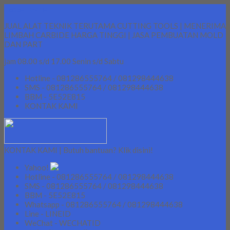
Lapak Teknik
JUAL ALAT TEKNIK TERUTAMA CUTTING TOOLS | MENERIMA
LIMBAH CARBIDE HARGA TINGGI | JASA PEMBUATAN MOLD
DAN PART
jam 08.00 s/d 17.00 Senin s/d Sabtu
Hotline - 081286555764 / 081298444638
SMS - 081286555764 / 081298444638
BBM - 5E52E815
KONTAK KAMI
KONTAK KAMI | Butuh bantuan? Klik disini!
Yahoo!
Hotline - 081286555764 / 081298444638
SMS - 081286555764 / 081298444638
BBM - 5E52E815
Whatsapp - 081286555764 / 081298444638
Line - LINEID
WeChat - WECHATID