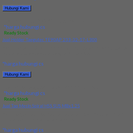
Hubungi Kami
Jual Endmill HSS CO8 YG 4Flute Dia 14 & 15mm
*harga hubungi cs
Ready Stock
Jual Holder Taegutec TE90AP 233-32-17-L300
Kami menjual TE90AP 233-32-17-L300 terjamin dan berkualitas.
Tersedia ukuran dan spec yang lain. Jika anda...
*harga hubungi cs
Hubungi Kami
Jual Holder Taegutec TE90AP 233-32-17-L300
*harga hubungi cs
Ready Stock
Jual Tap Mesin Spiral HSS SUS M8x1.25
Kami menjual Tap Mesin Spiral HSS SUS M8x1.25 terjamin dan
berkualitas. Tersedia ukuran dan spec...
*harga hubungi cs