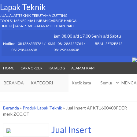
Lapak Teknik
JUAL ALAT TEKNIK TERUTAMA CUTTING
TOOLS | MENERIMA LIMBAH CARBIDE HARGA
TINGGI | JASA PEMBUATAN MOLD DAN PART
jam 08.00 s/d 17.00 Senin s/d Sabtu
Hotline - 081286555764 /
SMS - 081286555764 /
BBM - 5E52E815
081298444638
081298444638
HOME
CARA ORDER
KATALOG
ALAMAT KAMI
BERANDA
KATEGORI
MENCA
Beranda
»
Produk Lapak Teknik
»
Jual Insert APKT1600408PDER
merk ZCC.CT
Jual Insert