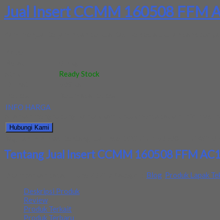
Jual Insert CCMM 160508 FFM A
Kami menjual terjamin dan berkualitas. Tersedia ukuran dan spec y
Kode
:
-
Berat
:
0.5 kg
Stok
:
Ready Stock
Dilihat
:
609 kali
Review
:
Belum ada review
INFO HARGA
Silahkan menghubungi kontak kami untuk mendapatkan informasi ha
Hubungi Kami
Bagikan informasi tentang
Jual Insert CCMM 160508 FFM AC10 K
Tentang Jual Insert CCMM 160508 FFM AC1
Ditambahkan pada: 4 June 2021 / Kategori:
Blog
,
Produk Lapak Te
Deskripsi Produk
Review
Produk Terkait
Produk Terbaru