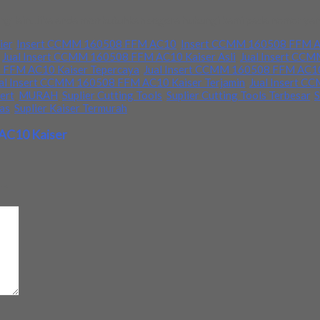
ang lain. Jika anda membutuhkan segera hubungi kami pada nomor yang
ier
,
Insert CCMM 160508 FFM AC10
,
Insert CCMM 160508 FFM A
,
Jual Insert CCMM 160508 FFM AC10 Kaiser Asli
,
Jual Insert CCM
 FFM AC10 Kaiser Tepercaya
,
Jual Insert CCMM 160508 FFM AC10 
al Insert CCMM 160508 FFM AC10 Kaiser Terjamin
,
Jual Insert C
sert
,
MURAH
,
Suplier Cutting Tools
,
Suplier Cutting Tools Terbesar
,
S
tas
,
Suplier Kaiser Termurah
AC10 Kaiser
d
*