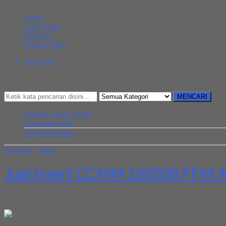
MENU NAVIGASI
Home
Cara Order
Katalog
Alamat Kami
Beranda
Kategori
Mencari Sesuatu?
MENCARI
Produk Lapak Teknik
Uncategorized
Artikel Terbaru
Beranda
»
Blog
»
Jual Insert CCMM 160508 FFM AC10 Kaiser
Jual Insert CCMM 160508 FFM A
Kami menjual terjamin dan berkualitas. Tersedia ukuran dan spec y