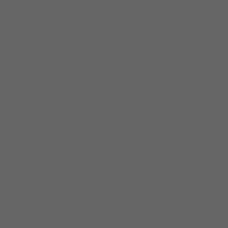
ualitas. Tersedia ukuran dan spec...
berkualitas. Tersedia ukuran dan spec yang...
as. Tersedia ukuran dan spec yang lain....