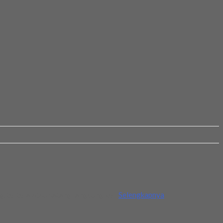
g tertera atau datang langsung ke...
Selengkapnya