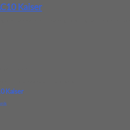
C10 Kaiser
ang lain. Jika anda membutuhkan segera hubungi kami pada nomor yan
rga produk ini.
aiser
kepada teman atau kerabat Anda.
0 Kaiser
knik