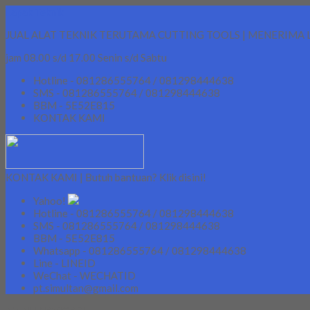
Lapak Teknik
JUAL ALAT TEKNIK TERUTAMA CUTTING TOOLS | MENERIMA 
jam 08.00 s/d 17.00 Senin s/d Sabtu
Hotline - 081286555764 / 081298444638
SMS - 081286555764 / 081298444638
BBM - 5E52E815
KONTAK KAMI
KONTAK KAMI | Butuh bantuan? Klik disini!
Yahoo!
Hotline - 081286555764 / 081298444638
SMS - 081286555764 / 081298444638
BBM - 5E52E815
Whatsapp - 081286555764 / 081298444638
Line - LINEID
WeChat - WECHATID
pt.simultan@gmail.com