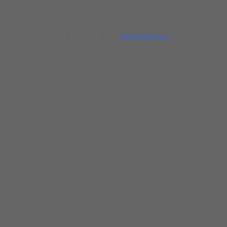
g tertera atau datang langsung ke...
Selengkapnya