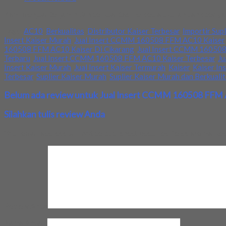
Kami menjual terjamin dan berkualitas. Tersedia ukuran dan spec y
Tags:
AC10
,
Berkualitas
,
Distributor Kaiser Terbesar
,
Importir Supl
Insert Kaiser Murah
,
Jual Insert CCMM 160508 FFM AC10 Kaiser
160508 FFM AC10 Kaiser Di Cikarang
,
Jual Insert CCMM 160508
Terbaru
,
Jual Insert CCMM 160508 FFM AC10 Kaiser Terbesar
,
Ju
Insert Kaiser Murah
,
Jual Insert Kaiser Termurah
,
Kaiser
,
Kaiser In
Terbesar
,
Suplier Kaiser Murah
,
Suplier Kaiser Murah dan Berkuali
Belum ada review untuk Jual Insert CCMM 160508 FFM 
Silahkan tulis review Anda
Your email address will not be published.
Required fields are marke
Review Anda
Nama Anda
*