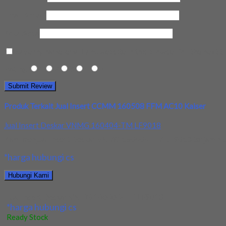
Email Anda
*
Kota Anda
Save my name, email, and website in this browser for the next t
Rating
1
2
3
4
5
Produk Terkait Jual Insert CCMM 160508 FFM AC10 Kaiser
Jual Insert Deskar VNMG 160404-TM LF9018
Kami menjual Insert Deskar VNMG 160404-TM LF9018 terjamin dan b
*harga hubungi cs
Hubungi Kami
Jual Insert Deskar VNMG 160404-TM LF9018
*harga hubungi cs
Ready Stock