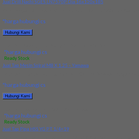
Jual Drill Nachi SGES LN7570P Dia 16x120x185
Kami menjual Drill Nachi SGES LN7570P Dia 16x120x185 Kualitas 
*harga hubungi cs
Hubungi Kami
Jual Drill Nachi SGES LN7570P Dia 16x120x185
*harga hubungi cs
Ready Stock
Jual Tap Mesin Spiral M8 X 1.25 – Yamawa
Toko kami menjual Tap Mesin Spiral M8x1.25 Yamawa. Dengan harga
*harga hubungi cs
Hubungi Kami
Jual Tap Mesin Spiral M8 X 1.25 – Yamawa
*harga hubungi cs
Ready Stock
Jual Tap Pipa HSS YG PT 1/4×19
Kami menjual Tap Pipa HSS YG PT 1/4×19 Kualitas Terbaik. Jika an