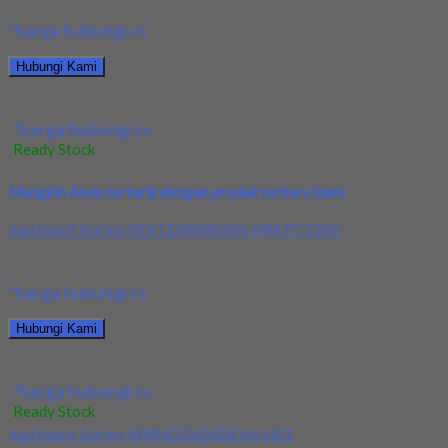
*harga hubungi cs
Hubungi Kami
Jual Tap Pipa HSS YG PT 1/4×19
*harga hubungi cs
Ready Stock
Mungkin Anda tertarik dengan produk terbaru kami.
Jual Insert Korloy SEXT14M4AGSN-MM PC5300
Kami menjual Insert Korloy SEXT14M4AGSN-MM PC5300 terjamin dan
*harga hubungi cs
Hubungi Kami
Jual Insert Korloy SEXT14M4AGSN-MM PC5300
*harga hubungi cs
Ready Stock
Jual Insert Korloy WNMG 060408 HA H01