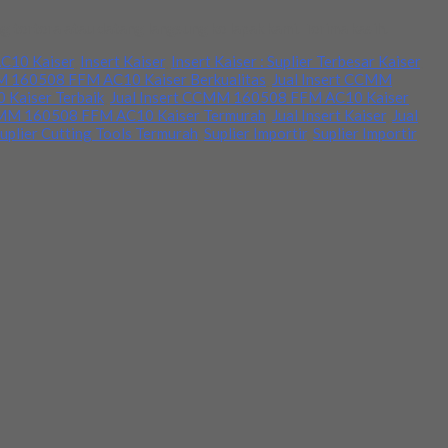
 tertera atau datang langsung ke lapak kami. Terima kasih.
C10 Kaiser
,
Insert Kaiser
,
Insert Kaiser : Suplier Terbesar Kaiser
,
M 160508 FFM AC10 Kaiser Berkualitas
,
Jual Insert CCMM
Kaiser Terbaik
,
Jual Insert CCMM 160508 FFM AC10 Kaiser
CMM 160508 FFM AC10 Kaiser Termurah
,
Jual Insert Kaiser
,
Jual
uplier Cutting Tools Termurah
,
Suplier Importir
,
Suplier Importir