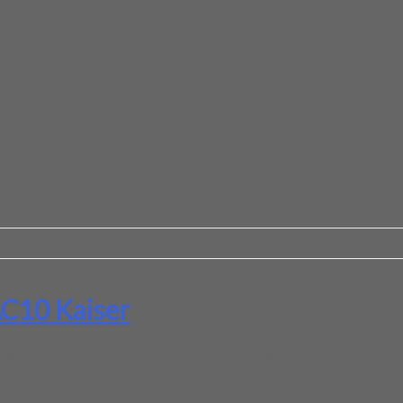
C10 Kaiser
ang lain. Jika anda membutuhkan segera hubungi kami pada nomor yan