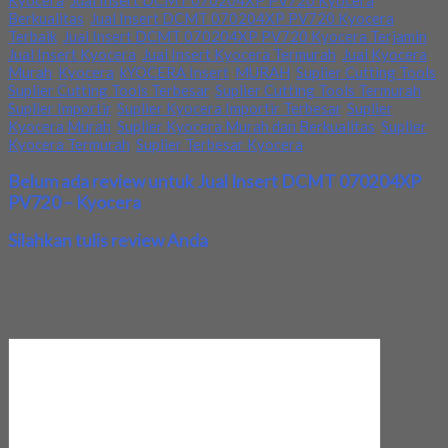
Kyocera
,
Jual Insert DCMT 070204XP PV720 Kyocera
Berkualitas
,
Jual Insert DCMT 070204XP PV720 Kyocera
Terbaik
,
Jual Insert DCMT 070204XP PV720 Kyocera Terjamin
,
Jual Insert Kyocera
,
Jual Insert Kyocera Termurah
,
Jual Kyocera
Murah
,
Kyocera
,
kYOCERA Insert
,
MURAH
,
Suplier Cutting Tools
,
Suplier Cutting Tools Terbesar
,
Suplier Cutting Tools Termurah
,
Suplier Importir
,
Suplier Kyocera Importir Terbesar
,
Suplier
Kyocera Murah
,
Suplier Kyocera Murah dan Berkualitas
,
Suplier
Kyocera Termurah
,
Suplier Terbesar Kyocera
Belum ada review untuk Jual Insert DCMT 070204XP
PV720 – Kyocera
Silahkan tulis review Anda
Your email address will not be published.
Required fields are
marked
*
Review Anda