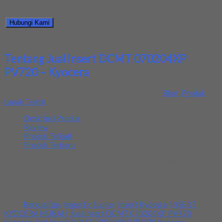
Silahkan menghubungi kontak kami untuk mendapatkan informasi
harga produk ini.
Hubungi Kami
Bagikan informasi tentang
Jual Insert DCMT 070204XP PV720
– Kyocera
kepada teman atau kerabat Anda.
Tentang Jual Insert DCMT 070204XP
PV720 – Kyocera
Ditambahkan pada: 8 February 2021 / Kategori:
Blog
,
Produk
Lapak Teknik
Deskripsi Produk
Review
Produk Terkait
Produk Terbaru
Kami menjual Insert DCMT 070204XP PV720 dengan merk
Kyocera isi 10pcs terjamin dan berkualitas. Tersedia ukuran dan
spec yang lain. Jika anda membutuhkan segera hubungi kami di
nomor tertera. Terimakasih.
Tags:
Berkualitas
,
Importir Suplier
,
Insert Kyocera
,
INSERT
KYOCERA MURAH
,
Jual Insert DCMT 070204XP PV720