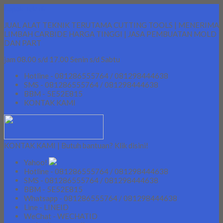
Lapak Teknik
JUAL ALAT TEKNIK TERUTAMA CUTTING TOOLS | MENERIMA
LIMBAH CARBIDE HARGA TINGGI | JASA PEMBUATAN MOLD
DAN PART
jam 08.00 s/d 17.00 Senin s/d Sabtu
Hotline - 081286555764 / 081298444638
SMS - 081286555764 / 081298444638
BBM - 5E52E815
KONTAK KAMI
KONTAK KAMI | Butuh bantuan? Klik disini!
Yahoo!
Hotline - 081286555764 / 081298444638
SMS - 081286555764 / 081298444638
BBM - 5E52E815
Whatsapp - 081286555764 / 081298444638
Line - LINEID
WeChat - WECHATID