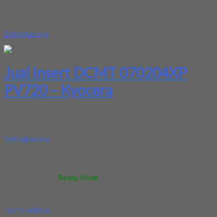
Kami menjual Insert DCMT 070204XP PV720 dengan merk
Kyocera isi 10pcs terjamin dan berkualitas. Tersedia ukuran dan
spec yang lain. Jika anda membutuhkan segera hubungi...
Selengkapnya
Jual Insert DCMT 070204XP
PV720 – Kyocera
Kami menjual Insert DCMT 070204XP PV720 dengan merk
Kyocera isi 10pcs terjamin dan berkualitas. Tersedia ukuran dan
spec yang lain. Jika anda membutuhkan segera hubungi...
Selengkapnya
Kode
:
-
Berat
:
0.5 kg
Stok
:
Ready Stock
Dilihat
:
475 kali
Review
:
Belum ada review
INFO HARGA