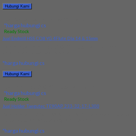
Hubungi Kami
Jual Reamer Mesin Spiral HSS YG Dia 16mm
*harga hubungi cs
Ready Stock
Jual Endmill HSS CO8 YG 4Flute Dia 14 & 15mm
Kami menjual Endmill HSS CO8 YG 4Flute Dia 14 & 15mm
terjamin dan berkualitas. Tersedia...
*harga hubungi cs
Hubungi Kami
Jual Endmill HSS CO8 YG 4Flute Dia 14 & 15mm
*harga hubungi cs
Ready Stock
Jual Holder Taegutec TE90AP 233-32-17-L300
Kami menjual TE90AP 233-32-17-L300 terjamin dan berkualitas.
Tersedia ukuran dan spec yang lain. Jika anda...
*harga hubungi cs