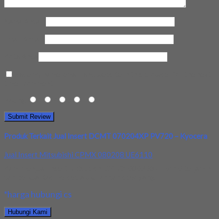
Nama Anda
*
Email Anda
*
Kota Anda
Save my name, email, and website in this browser for the next
time I comment.
Rating
1
2
3
4
5
Produk Terkait Jual Insert DCMT 070204XP PV720 – Kyocera
Jual Insert Mitsubishi CPMX 080208 UE6110
Kami menjual Insert Mitsubishi CPMX 080208 UE6110 terjamin
dan berkualitas. Tersedia ukuran dan spec yang...
*harga hubungi cs
Hubungi Kami