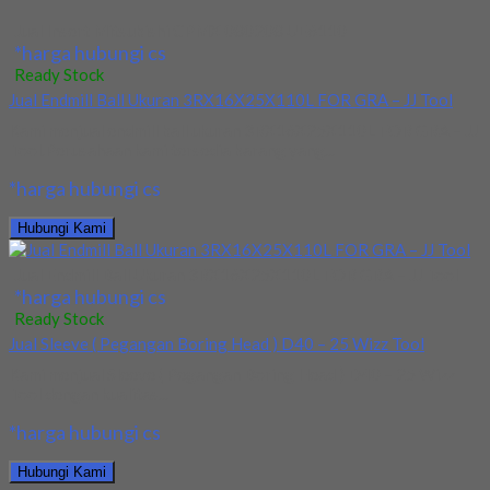
Jual Insert Mitsubishi CPMX 080208 UE6110
*harga hubungi cs
Ready Stock
Jual Endmill Ball Ukuran 3RX16X25X110L FOR GRA – JJ Tool
Kami menjual endmill ball ukuran 3RX16X25X110L FOR GRA – JJ
Tool.Perusahaan kami tersedia barang yang...
*harga hubungi cs
Hubungi Kami
Jual Endmill Ball Ukuran 3RX16X25X110L FOR GRA – JJ Tool
*harga hubungi cs
Ready Stock
Jual Sleeve ( Pegangan Boring Head ) D40 – 25 Wizz Tool
Kami menjual Sleeve ( Pegangan Boring Head ) D40 – 25 Wizz
Tool dengan kualitas...
*harga hubungi cs
Hubungi Kami