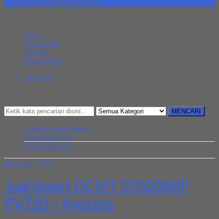
pt.simultan@gmail.com
MENU NAVIGASI
Home
Cara Order
Katalog
Alamat Kami
Beranda
Kategori
Mencari Sesuatu?
MENCARI
Produk Lapak Teknik
Uncategorized
Artikel Terbaru
Beranda
»
Blog
»
Jual Insert DCMT 070204XP PV720 – Kyocera
Jual Insert DCMT 070204XP
PV720 – Kyocera