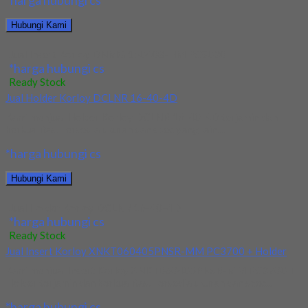
*harga hubungi cs
Hubungi Kami
Jual Insert Korloy DNMG 150408-HM PC9030
*harga hubungi cs
Ready Stock
Jual Holder Korloy DCLNR 16-40-4D
Kami menjual Holder Korloy DCLNR 16-40-4D terjamin dan
berkualitas. Tersedia ukuran dan spec yang lain....
*harga hubungi cs
Hubungi Kami
Jual Holder Korloy DCLNR 16-40-4D
*harga hubungi cs
Ready Stock
Jual Insert Korloy XNKT060405PNSR-MM PC3700 + Holder
Kami menjual Insert Korloy XNKT060405PNSR-MM PC3700 +
Holder terjamin dan berkualitas. Tersedia ukuran dan spec...
*harga hubungi cs