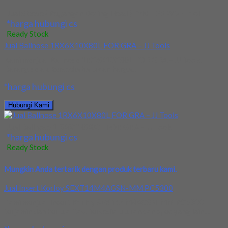
Jual Sleeve ( Pegangan Boring Head ) D40 – 25 Wizz Tool
*harga hubungi cs
Ready Stock
Jual Ballnose 1RX6X10X80L FOR GRA – JJ Tools
Kami menjual Ballnose 1RX6X10X80L FOR GRA – JJ Tools.
Barang selalu tersedia baru dan harga...
*harga hubungi cs
Hubungi Kami
Jual Ballnose 1RX6X10X80L FOR GRA – JJ Tools
*harga hubungi cs
Ready Stock
Mungkin Anda tertarik dengan produk terbaru kami.
Jual Insert Korloy SEXT14M4AGSN-MM PC5300
Kami menjual Insert Korloy SEXT14M4AGSN-MM PC5300
terjamin dan berkualitas. Tersedia ukuran dan spec yang lain....