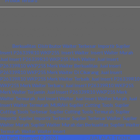
Produk Terbaru
Kami menjual Insert P26339R10 WKP25S Merk Walter terjamin
dan berkualitas. Tersedia ukuran dan spec yang lain. Jika anda
membutuhkan segera hubungi kami pada nomor yang tertera atau
datang langsung ke lapak kami. Terima kasih.
Tags:
Berkualitas
,
Distributor Walter Terbesar
,
Importir Suplier
,
Insert P26339R10 WKP25S
,
Insert Walter
,
Insert Walter Murah
,
Jual Insert P26339R10 WKP25S Merk Walter
,
Jual Insert
P26339R10 WKP25S Merk Walter Berkualitas
,
Jual Insert
P26339R10 WKP25S Merk Walter Di Cikarang
,
Jual Insert
P26339R10 WKP25S Merk Walter Terbaik
,
Jual Insert P26339R10
WKP25S Merk Walter Terbaru
,
Jual Insert P26339R10 WKP25S
Merk Walter Terjamin
,
Jual Insert P26339R10 WKP25S Merk
Walter Termurah
,
Jual Insert Walter
,
Jual Insert Walter Murah
,
Jual
Insert Walter Termurah
,
MURAH
,
Suplier Cutting Tools
,
Suplier
Cutting Tools Terbesar
,
Suplier Cutting Tools Termurah
,
Suplier
Importir
,
Suplier Importir Terbesar
,
Suplier Terbesar Walter
,
Suplier
Walter Murah
,
Suplier Walter Murah dan Berkualitas
,
Suplier Walter
Termurah
,
Walter
,
Walter Insert
All Right Reserved © 2026 |
Lapak Teknik
- JUAL ALAT TEKNIK