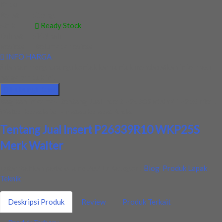
Kode
:
-
Berat
:
0.5 kg
Stok
:
Ready Stock
Dilihat
:
443 kali
Review
:
Belum ada review
INFO HARGA
Silahkan menghubungi kontak kami untuk mendapatkan informasi
harga produk ini.
Hubungi Kami
Bagikan informasi tentang
Jual Insert P26339R10 WKP25S Merk
Walter
kepada teman atau kerabat Anda.
Tentang Jual Insert P26339R10 WKP25S
Merk Walter
Ditambahkan pada: 8 June 2021 / Kategori:
Blog
,
Produk Lapak
Teknik
Deskripsi Produk
Review
Produk Terkait