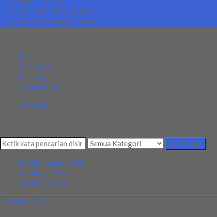
Line - LINEID
WeChat - WECHATID
pt.simultan@gmail.com
MENU NAVIGASI
Home
Cara Order
Katalog
Alamat Kami
Beranda
Kategori
Mencari Sesuatu?
MENCARI
Produk Lapak Teknik
Uncategorized
Artikel Terbaru
Beranda
»
Blog
»
Jual Insert P26339R10 WKP25S Merk Walter