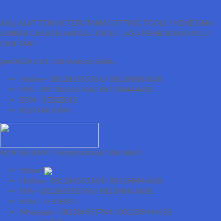
Lapak Teknik
JUAL ALAT TEKNIK TERUTAMA CUTTING TOOLS | MENERIMA
LIMBAH CARBIDE HARGA TINGGI | JASA PEMBUATAN MOLD
DAN PART
jam 08.00 s/d 17.00 Senin s/d Sabtu
Hotline - 081286555764 / 081298444638
SMS - 081286555764 / 081298444638
BBM - 5E52E815
KONTAK KAMI
KONTAK KAMI | Butuh bantuan? Klik disini!
Yahoo!
Hotline - 081286555764 / 081298444638
SMS - 081286555764 / 081298444638
BBM - 5E52E815
Whatsapp - 081286555764 / 081298444638