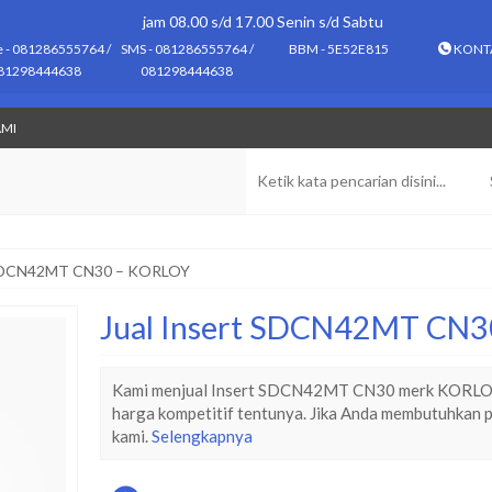
jam 08.00 s/d 17.00 Senin s/d Sabtu
e - 081286555764 /
SMS - 081286555764 /
BBM - 5E52E815
KONT
81298444638
081298444638
AMI
t SDCN42MT CN30 – KORLOY
Jual Insert SDCN42MT CN
Kami menjual Insert SDCN42MT CN30 merk KORLOY k
harga kompetitif tentunya. Jika Anda membutuhkan p
kami.
Selengkapnya