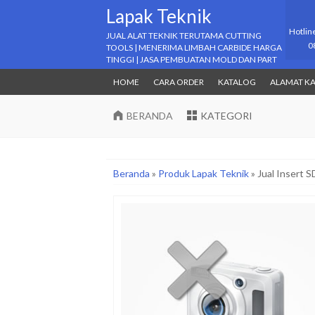
Lapak Teknik
Hotlin
JUAL ALAT TEKNIK TERUTAMA CUTTING
0
TOOLS | MENERIMA LIMBAH CARBIDE HARGA
TINGGI | JASA PEMBUATAN MOLD DAN PART
HOME
CARA ORDER
KATALOG
ALAMAT K
BERANDA
KATEGORI
Beranda
»
Produk Lapak Teknik
»
Jual Inser