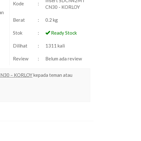
Insert SDCN42MT
Kode
:
CN30 - KORLOY
an
Berat
:
0.2 kg
Stok
:
Ready Stock
Dilihat
:
1311 kali
Review
:
Belum ada review
CN30 – KORLOY
kepada teman atau