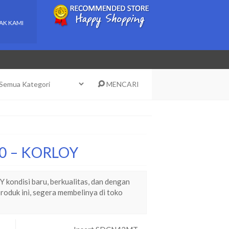
AK KAMI
MENCARI
30 – KORLOY
ondisi baru, berkualitas, dan dengan
roduk ini, segera membelinya di toko