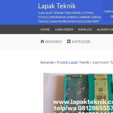
Lapak Teknik
Hotlin
JUAL ALAT TEKNIK TERUTAMA CUTTING
0
TOOLS | MENERIMA LIMBAH CARBIDE HARGA
TINGGI | JASA PEMBUATAN MOLD DAN PART
HOME
CARA ORDER
KATALOG
ALAMAT K
BERANDA
KATEGORI
Beranda
»
Produk Lapak Teknik
»
Jual Insert