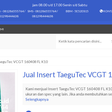
jam 08.00 s/d 17.00 Senin s/d Sabtu
e - 081286555764 /
SMS - 081286555764 /
BBM - 5E52E815
KONT
81298444638
081298444638
AMI
 TaeguTec VCGT 160408 FL K10
Jual Insert TaeguTec VCGT
Kami menjual Insert TaeguTec VCGT 160408 FL K10 t
ukuran dan spec yang lain. Jika anda membutuhkan se
Selengkapnya