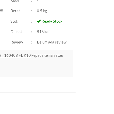
Kode
:
-
an
Berat
:
0.5 kg
Stok
:
Ready Stock
Dilihat
:
516 kali
Review
:
Belum ada review
CGT 160408 FL K10
kepada teman atau