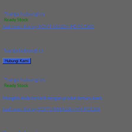
Jual NC Spotting Drill Carbide Dia 6×90 derajat YG
*harga hubungi cs
Ready Stock
Jual Insert Korloy XOMT 060204-PD PC5300
Kami menjual Insert Korloy XOMT 060204-PD PC5300 terjamin
dan berkualitas. Tersedia ukuran dan spec yang...
*harga hubungi cs
Hubungi Kami
Jual Insert Korloy XOMT 060204-PD PC5300
*harga hubungi cs
Ready Stock
Mungkin Anda tertarik dengan produk terbaru kami.
Jual Insert Korloy SEXT14M4AGSN-MM PC5300
Kami menjual Insert Korloy SEXT14M4AGSN-MM PC5300
terjamin dan berkualitas. Tersedia ukuran dan spec yang lain....