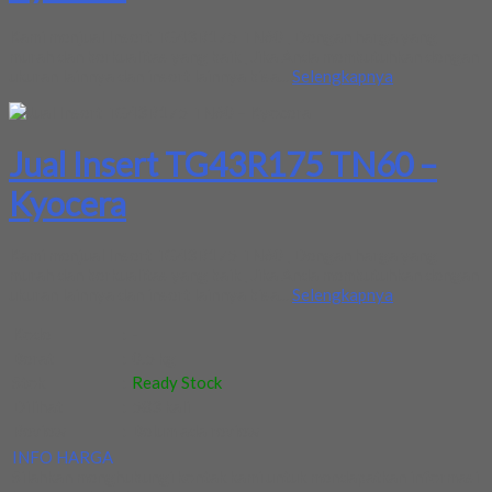
Kami menjual Insert TG43R175 TN60 , Dengan harga yang
murah dan berkualitas yang baik , Jika Anda membutuhkan dengan
ukuran lainnya dan insert lainnya bisa...
Selengkapnya
Jual Insert TG43R175 TN60 –
Kyocera
Kami menjual Insert TG43R175 TN60 , Dengan harga yang
murah dan berkualitas yang baik , Jika Anda membutuhkan dengan
ukuran lainnya dan insert lainnya bisa...
Selengkapnya
Kode
:
-
Berat
:
0.5 kg
Stok
:
Ready Stock
Dilihat
:
583 kali
Review
:
Belum ada review
INFO HARGA
Silahkan menghubungi kontak kami untuk mendapatkan informasi