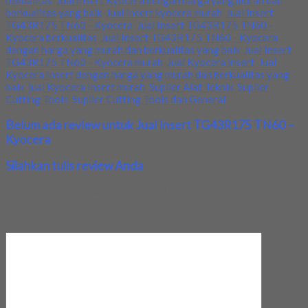
bekualitas
,
Jual Insert Kyocera dengan harga yang murah dan
berkualitas yang baik
,
Jual Insert kyocera murah
,
Jual Insert
TG43R175 TN60 - Kyocera
,
Jual Insert TG43R175 TN60 -
Kyocera berkualitas
,
Jual Insert TG43R175 TN60 - Kyocera
dengan harga yang murah dan berkualitas yang baik
,
Jual Insert
TG43R175 TN60 - Kyocera murah
,
Jual Kyocera insert
,
Jual
Kyocera Insert dengan harga yang murah dan berkualitas yang
baik
,
jual Kyocera Insert murah
,
Suplier Alat Teknik
,
Suplier
Cutting Tools
,
Suplier Cutting Tools dan General
Belum ada review untuk Jual Insert TG43R175 TN60 –
Kyocera
Silahkan tulis review Anda
Your email address will not be published.
Required fields are
marked
*
Review Anda