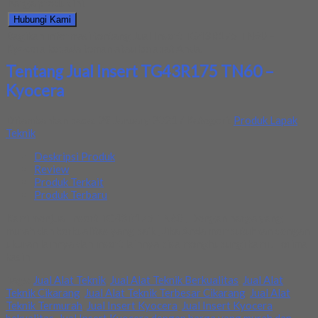
harga produk ini.
Hubungi Kami
Bagikan informasi tentang
Jual Insert TG43R175 TN60 –
Kyocera
kepada teman atau kerabat Anda.
Tentang Jual Insert TG43R175 TN60 –
Kyocera
Ditambahkan pada: 29 January 2021 / Kategori:
Produk Lapak
Teknik
Deskripsi Produk
Review
Produk Terkait
Produk Terbaru
Kami menjual Insert TG43R175 TN60 , Dengan harga yang
murah dan berkualitas yang baik , Jika Anda membutuhkan dengan
ukuran lainnya dan insert lainnya bisa menghubungi kami . Terima
kasih
Tags:
Jual Alat Teknik
,
Jual Alat Teknik Berkualitas
,
Jual Alat
Teknik Cikarang
,
Jual Alat Teknik Terbesar Cikarang
,
Jual Alat
Teknik Termurah
,
Jual Insert Kyocera
,
Jual Insert Kyocera