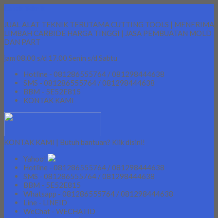
Lapak Teknik
JUAL ALAT TEKNIK TERUTAMA CUTTING TOOLS | MENERIMA
LIMBAH CARBIDE HARGA TINGGI | JASA PEMBUATAN MOLD
DAN PART
jam 08.00 s/d 17.00 Senin s/d Sabtu
Hotline - 081286555764 / 081298444638
SMS - 081286555764 / 081298444638
BBM - 5E52E815
KONTAK KAMI
KONTAK KAMI | Butuh bantuan? Klik disini!
Yahoo!
Hotline - 081286555764 / 081298444638
SMS - 081286555764 / 081298444638
BBM - 5E52E815
Whatsapp - 081286555764 / 081298444638
Line - LINEID
WeChat - WECHATID