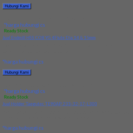
Hubungi Kami
Jual Reamer Mesin Spiral HSS YG Dia 16mm
*harga hubungi cs
Ready Stock
Jual Endmill HSS CO8 YG 4Flute Dia 14 & 15mm
Kami menjual Endmill HSS CO8 YG 4Flute Dia 14 & 15mm
terjamin dan berkualitas. Tersedia...
*harga hubungi cs
Hubungi Kami
Jual Endmill HSS CO8 YG 4Flute Dia 14 & 15mm
*harga hubungi cs
Ready Stock
Jual Holder Taegutec TE90AP 233-32-17-L300
Kami menjual TE90AP 233-32-17-L300 terjamin dan berkualitas.
Tersedia ukuran dan spec yang lain. Jika anda...
*harga hubungi cs