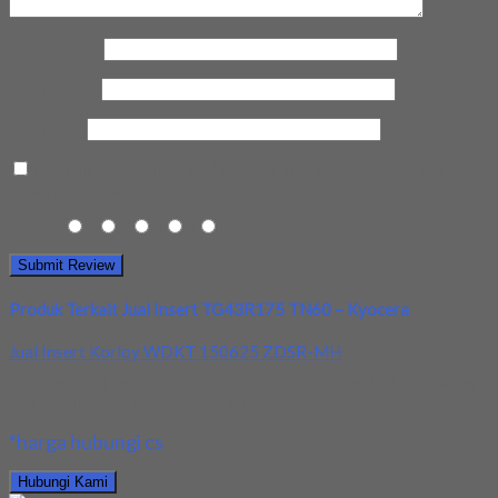
Nama Anda
*
Email Anda
*
Kota Anda
Save my name, email, and website in this browser for the next
time I comment.
Rating
1
2
3
4
5
Produk Terkait Jual Insert TG43R175 TN60 – Kyocera
Jual Insert Korloy WDKT 150625 ZDSR-MH
Kami menjual Insert Korloy WDKT 150625 ZDSR-MH terjamin
dan berkualitas. Tersedia ukuran dan spec yang...
*harga hubungi cs
Hubungi Kami