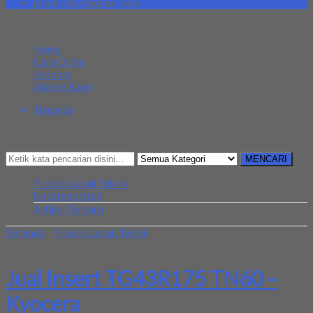
pt.simultan@gmail.com
MENU NAVIGASI
Home
Cara Order
Katalog
Alamat Kami
Beranda
Kategori
Mencari Sesuatu?
MENCARI
Produk Lapak Teknik
Uncategorized
Artikel Terbaru
Beranda
»
Produk Lapak Teknik
»
Jual Insert TG43R175 TN60 –
Kyocera
Jual Insert TG43R175 TN60 –
Kyocera