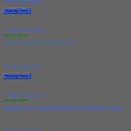
*harga hubungi cs
Hubungi Kami
Jual Insert Korloy DNMG 150408-HM PC9030
*harga hubungi cs
Ready Stock
Jual Holder Korloy DCLNR 16-40-4D
Kami menjual Holder Korloy DCLNR 16-40-4D terjamin dan
berkualitas. Tersedia ukuran dan spec yang lain....
*harga hubungi cs
Hubungi Kami
Jual Holder Korloy DCLNR 16-40-4D
*harga hubungi cs
Ready Stock
Jual Insert Korloy XNKT060405PNSR-MM PC3700 + Holder
Kami menjual Insert Korloy XNKT060405PNSR-MM PC3700 +
Holder terjamin dan berkualitas. Tersedia ukuran dan spec...
*harga hubungi cs