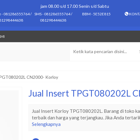
jam 08.00 s/d 17.00 Senin s/d Sabtu
e - 081286555764 /
SMS - 081286555764 /
BBM - 5E52E815
KONT
81298444638
081298444638
AMI
 TPGT080202L CN2000- Korloy
Jual Insert TPGT080202L C
Jual Insert Korloy TPGT080202L. Barang di toko kam
terbaik dan harga yang terjangkau. Jika Anda tertari
Selengkapnya