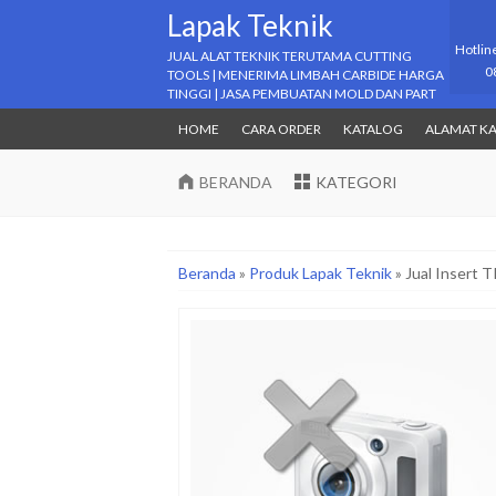
Lapak Teknik
Hotlin
JUAL ALAT TEKNIK TERUTAMA CUTTING
0
TOOLS | MENERIMA LIMBAH CARBIDE HARGA
TINGGI | JASA PEMBUATAN MOLD DAN PART
HOME
CARA ORDER
KATALOG
ALAMAT K
BERANDA
KATEGORI
Beranda
»
Produk Lapak Teknik
»
Jual Insert