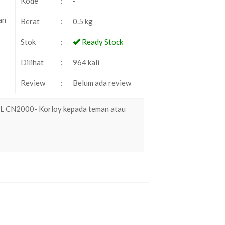
Kode
:
-
an
Berat
:
0.5 kg
Stok
:
Ready Stock
Dilihat
:
964 kali
Review
:
Belum ada review
2L CN2000- Korloy
kepada teman atau