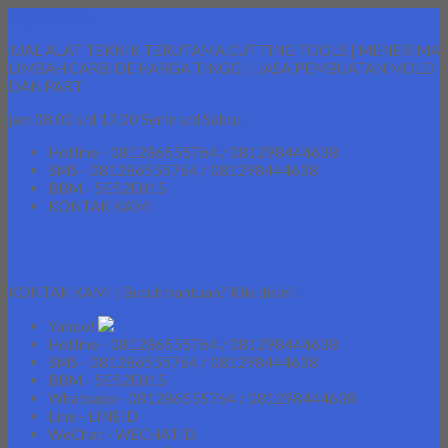
Lapak Teknik
JUAL ALAT TEKNIK TERUTAMA CUTTING TOOLS | MENERIMA
LIMBAH CARBIDE HARGA TINGGI | JASA PEMBUATAN MOLD
DAN PART
jam 08.00 s/d 17.00 Senin s/d Sabtu
Hotline - 081286555764 / 081298444638
SMS - 081286555764 / 081298444638
BBM - 5E52E815
KONTAK KAMI
KONTAK KAMI | Butuh bantuan? Klik disini!
Yahoo!
Hotline - 081286555764 / 081298444638
SMS - 081286555764 / 081298444638
BBM - 5E52E815
Whatsapp - 081286555764 / 081298444638
Line - LINEID
WeChat - WECHATID