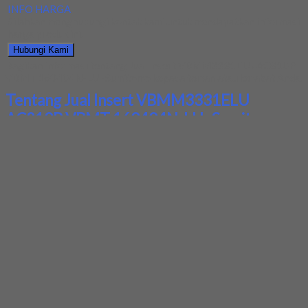
INFO HARGA
Silahkan menghubungi kontak kami untuk mendapatkan informasi
harga produk ini.
Hubungi Kami
Bagikan informasi tentang
Jual Insert VBMM3331ELU AC810P
VBMT 160404N-LU -Sumitomo
kepada teman atau kerabat Anda.
Tentang Jual Insert VBMM3331ELU
AC810P VBMT 160404N-LU -Sumitomo
Ditambahkan pada: 28 September 2018 / Kategori:
Produk Lapak
Teknik
Deskripsi Produk
Review
Produk Terkait
Produk Terbaru
Kami menjual insert VBMM3331ELU AC810P VBMT 160404N-
LU Merk Sumitomo dengan kualitas yang terbaik, harga yang
sangat kompetitif dan barang selalu tersedia baru.Apabila Anda
tertarik dengan produk barang yang kami jual, bisa menghubungi
kami untukmengetahui detil produk barang yang kami jual.
Terimakasih