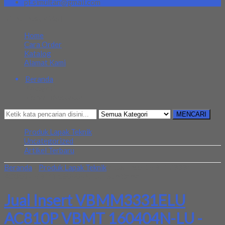
pt.simultan@gmail.com
MENU NAVIGASI
Home
Cara Order
Katalog
Alamat Kami
Beranda
Kategori
Mencari Sesuatu?
MENCARI
Produk Lapak Teknik
Uncategorized
Artikel Terbaru
Beranda
»
Produk Lapak Teknik
»
Jual Insert VBMM3331ELU
AC810P VBMT 160404N-LU -Sumitomo
Jual Insert VBMM3331ELU
AC810P VBMT 160404N-LU -