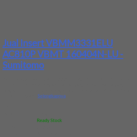
Jual Insert VBMM3331ELU
AC810P VBMT 160404N-LU -
Sumitomo
Kami menjual insert VBMM3331ELU AC810P VBMT 160404N-
LU Merk Sumitomo dengan kualitas yang terbaik, harga yang
sangat kompetitif dan barang selalu tersedia baru.Apabila Anda
tertarik dengan...
Selengkapnya
Kode
:
-
Berat
:
0.5 kg
Stok
:
Ready Stock
Dilihat
:
763 kali
Review
:
Belum ada review