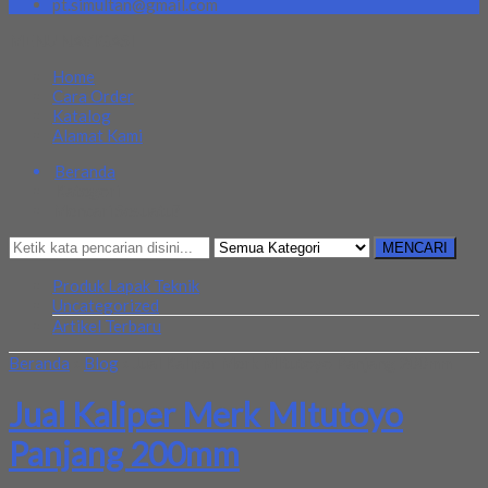
pt.simultan@gmail.com
MENU NAVIGASI
Home
Cara Order
Katalog
Alamat Kami
Beranda
Kategori
Mencari Sesuatu?
MENCARI
Produk Lapak Teknik
Uncategorized
Artikel Terbaru
Beranda
»
Blog
»
Jual Kaliper Merk MItutoyo Panjang 200mm
Jual Kaliper Merk MItutoyo
Panjang 200mm