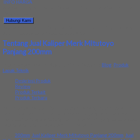
INFO HARGA
Silahkan menghubungi kontak kami untuk mendapatkan informasi
harga produk ini.
Hubungi Kami
Bagikan informasi tentang
Jual Kaliper Merk MItutoyo Panjang
200mm
kepada teman atau kerabat Anda.
Tentang Jual Kaliper Merk MItutoyo
Panjang 200mm
Ditambahkan pada: 25 August 2021 / Kategori:
Blog
,
Produk
Lapak Teknik
Deskripsi Produk
Review
Produk Terkait
Produk Terbaru
Kami menjual Kaliper Merk MItutoyo Panjang 200mm terjamin
dan berkualitas. Tersedia ukuran dan spec yang lain. Jika anda
membutuhkan segera hubungi kami pada nomor yang tertera atau
datang langsung ke lapak kami. Terima kasih.
Tags:
200mm
,
Jual Kaliper Merk MItutoyo Panjang 200mm
,
Jual