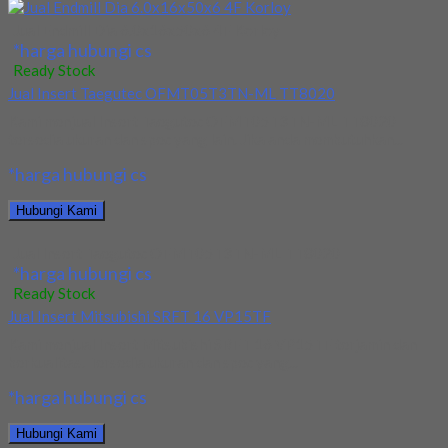
Jual Endmill Dia 6.0x16x50x6 4F Korloy
*harga hubungi cs
Ready Stock
Jual Insert Taegutec OFMT05T3TN-ML TT8020
Kami menjual Insert Taegutec OFMT05T3TN-ML TT8020
tersedia ukuran dan spec yang lain. Jika anda membutuhkan...
*harga hubungi cs
Hubungi Kami
Jual Insert Taegutec OFMT05T3TN-ML TT8020
*harga hubungi cs
Ready Stock
Jual Insert Mitsubishi SRFT 16 VP15TF
Kami menjual Insert Mitsubishi SRFT 16 VP15TF terjamin dan
berkualitas. Tersedia ukuran dan spec yang...
*harga hubungi cs
Hubungi Kami