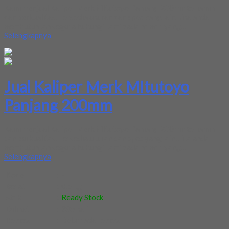
Kami menjual Kaliper Merk MItutoyo Panjang 200mm terjamin
dan berkualitas. Tersedia ukuran dan spec yang lain. Jika anda
membutuhkan segera hubungi kami pada nomor yang...
Selengkapnya
Jual Kaliper Merk MItutoyo
Panjang 200mm
Kami menjual Kaliper Merk MItutoyo Panjang 200mm terjamin
dan berkualitas. Tersedia ukuran dan spec yang lain. Jika anda
membutuhkan segera hubungi kami pada nomor yang...
Selengkapnya
Kode
:
-
Berat
:
0.5 kg
Stok
:
Ready Stock
Dilihat
:
385 kali
Review
:
Belum ada review