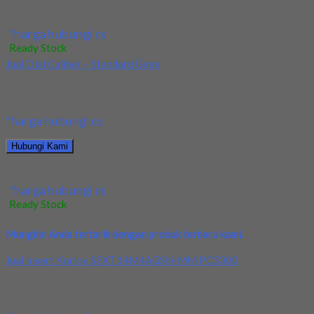
Jual Insert Mitsubishi SRFT 16 VP15TF
*harga hubungi cs
Ready Stock
Jual Dial Caliper – Standard Gage
Kami mejual Dial Caliper brand Standard Gage berkualitas harga
kompetitif. Jika Anda membutuhkan produk ini,...
*harga hubungi cs
Hubungi Kami
Jual Dial Caliper – Standard Gage
*harga hubungi cs
Ready Stock
/ Dial Caliper - Standard Gage
Mungkin Anda tertarik dengan produk terbaru kami.
Jual Insert Korloy SEXT14M4AGSN-MM PC5300
Kami menjual Insert Korloy SEXT14M4AGSN-MM PC5300
terjamin dan berkualitas. Tersedia ukuran dan spec yang lain....