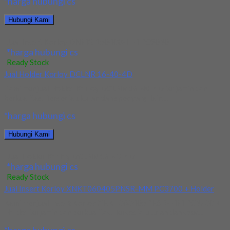
*harga hubungi cs
Hubungi Kami
Jual Insert Korloy DNMG 150408-HM PC9030
*harga hubungi cs
Ready Stock
Jual Holder Korloy DCLNR 16-40-4D
Kami menjual Holder Korloy DCLNR 16-40-4D terjamin dan
berkualitas. Tersedia ukuran dan spec yang lain....
*harga hubungi cs
Hubungi Kami
Jual Holder Korloy DCLNR 16-40-4D
*harga hubungi cs
Ready Stock
Jual Insert Korloy XNKT060405PNSR-MM PC3700 + Holder
Kami menjual Insert Korloy XNKT060405PNSR-MM PC3700 +
Holder terjamin dan berkualitas. Tersedia ukuran dan spec...