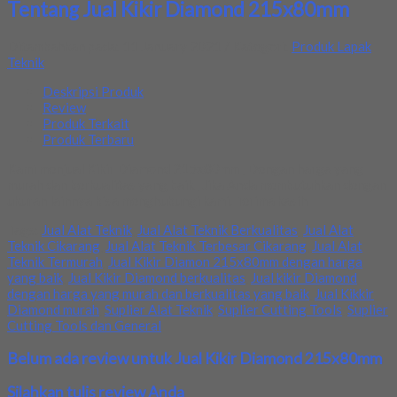
Tentang Jual Kikir Diamond 215x80mm
Ditambahkan pada: 11 January 2021 / Kategori:
Produk Lapak
Teknik
Deskripsi Produk
Review
Produk Terkait
Produk Terbaru
Kami menjual Kikir Diamond 215x80mm , Dengan harga yang
murah dan berkualitas yang baik , Jika Anda membutuhkan dengan
ukuran lainnya bisa menghubungi kami. Terima kasih
Tags:
Jual Alat Teknik
,
Jual Alat Teknik Berkualitas
,
Jual Alat
Teknik Cikarang
,
Jual Alat Teknik Terbesar Cikarang
,
Jual Alat
Teknik Termurah
,
Jual Kikir Diamon 215x80mm dengan harga
yang baik
,
Jual Kikir Diamond berkualitas
,
Jual kikir Diamond
dengan harga yang murah dan berkualitas yang baik
,
Jual Kikkir
Diamond murah
,
Suplier Alat Teknik
,
Suplier Cutting Tools
,
Suplier
Cutting Tools dan General
Belum ada review untuk Jual Kikir Diamond 215x80mm
Silahkan tulis review Anda