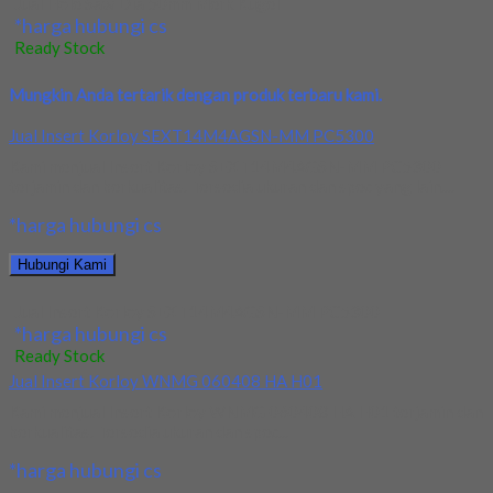
Jual Hole Saw Dia 50mm Merk Kugel
*harga hubungi cs
Ready Stock
Mungkin Anda tertarik dengan produk terbaru kami.
Jual Insert Korloy SEXT14M4AGSN-MM PC5300
Kami menjual Insert Korloy SEXT14M4AGSN-MM PC5300
terjamin dan berkualitas. Tersedia ukuran dan spec yang lain....
*harga hubungi cs
Hubungi Kami
Jual Insert Korloy SEXT14M4AGSN-MM PC5300
*harga hubungi cs
Ready Stock
Jual Insert Korloy WNMG 060408 HA H01
Kami menjual Insert Korloy WNMG 060408 HA H01 terjamin dan
berkualitas. Tersedia ukuran dan spec...
*harga hubungi cs