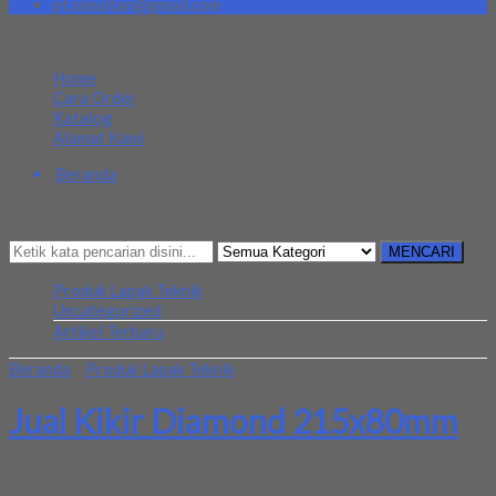
pt.simultan@gmail.com
MENU NAVIGASI
Home
Cara Order
Katalog
Alamat Kami
Beranda
Kategori
Mencari Sesuatu?
MENCARI
Produk Lapak Teknik
Uncategorized
Artikel Terbaru
Beranda
»
Produk Lapak Teknik
»
Jual Kikir Diamond 215x80mm
Jual Kikir Diamond 215x80mm
Kami menjual Kikir Diamond 215x80mm , Dengan harga yang
murah dan berkualitas yang baik , Jika Anda membutuhkan dengan