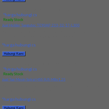
Jual Endmill HSS CO8 YG 4Flute Dia 14 & 15mm
*harga hubungi cs
Ready Stock
Jual Holder Taegutec TE90AP 233-32-17-L300
Kami menjual TE90AP 233-32-17-L300 terjamin dan berkualitas.
Tersedia ukuran dan spec yang lain. Jika anda...
*harga hubungi cs
Hubungi Kami
Jual Holder Taegutec TE90AP 233-32-17-L300
*harga hubungi cs
Ready Stock
Jual Tap Mesin Spiral HSS SUS M8x1.25
Kami menjual Tap Mesin Spiral HSS SUS M8x1.25 terjamin dan
berkualitas. Tersedia ukuran dan spec...
*harga hubungi cs
Hubungi Kami