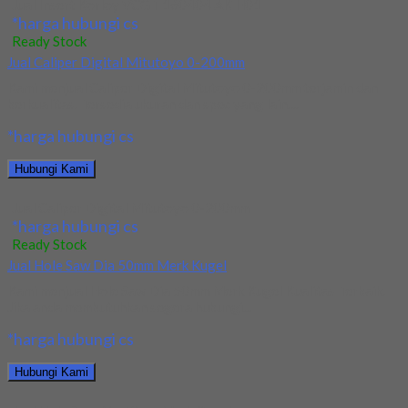
Jual Insert Korloy VCGT 160404 AK H01
*harga hubungi cs
Ready Stock
Jual Caliper Digital Mitutoyo 0-200mm
Kami menjual Caliper Digital Mitutoyo 0-200mm terjamin dan
berkualitas. Tersedia ukuran dan spec yang lain....
*harga hubungi cs
Hubungi Kami
Jual Caliper Digital Mitutoyo 0-200mm
*harga hubungi cs
Ready Stock
Jual Hole Saw Dia 50mm Merk Kugel
Kami menjual Hole Saw Dia 50mm Merk Kugel Kualitas Terbaik.
Jika anda membutuhkan segera hubungi...
*harga hubungi cs
Hubungi Kami