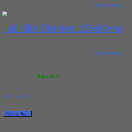
ukuran lainnya bisa menghubungi kami. Terima...
Selengkapnya
Jual Kikir Diamond 215x80mm
Kami menjual Kikir Diamond 215x80mm , Dengan harga yang
murah dan berkualitas yang baik , Jika Anda membutuhkan dengan
ukuran lainnya bisa menghubungi kami. Terima...
Selengkapnya
Kode
:
-
Berat
:
0.5 kg
Stok
:
Ready Stock
Dilihat
:
425 kali
Review
:
Belum ada review
INFO HARGA
Silahkan menghubungi kontak kami untuk mendapatkan informasi
harga produk ini.
Hubungi Kami
Bagikan informasi tentang
Jual Kikir Diamond 215x80mm
kepada
teman atau kerabat Anda.