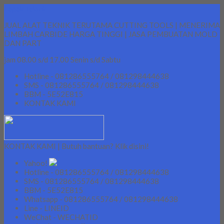
Lapak Teknik
JUAL ALAT TEKNIK TERUTAMA CUTTING TOOLS | MENERIMA
LIMBAH CARBIDE HARGA TINGGI | JASA PEMBUATAN MOLD
DAN PART
jam 08.00 s/d 17.00 Senin s/d Sabtu
Hotline - 081286555764 / 081298444638
SMS - 081286555764 / 081298444638
BBM - 5E52E815
KONTAK KAMI
KONTAK KAMI | Butuh bantuan? Klik disini!
Yahoo!
Hotline - 081286555764 / 081298444638
SMS - 081286555764 / 081298444638
BBM - 5E52E815
Whatsapp - 081286555764 / 081298444638
Line - LINEID
WeChat - WECHATID