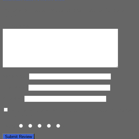
Your email address will not be published.
Required fields are
marked
*
Review Anda
Nama Anda
*
Email Anda
*
Kota Anda
Save my name, email, and website in this browser for the next
time I comment.
Rating
1
2
3
4
5