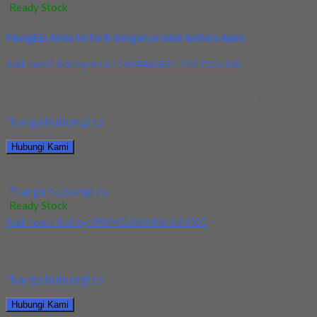
Ready Stock
Mungkin Anda tertarik dengan produk terbaru kami.
Jual Insert Korloy SEXT14M4AGSN-MM PC5300
Kami menjual Insert Korloy SEXT14M4AGSN-MM PC5300
terjamin dan berkualitas. Tersedia ukuran dan spec yang lain....
*harga hubungi cs
Hubungi Kami
Jual Insert Korloy SEXT14M4AGSN-MM PC5300
*harga hubungi cs
Ready Stock
Jual Insert Korloy WNMG 060408 HA H01
Kami menjual Insert Korloy WNMG 060408 HA H01 terjamin dan
berkualitas. Tersedia ukuran dan spec...
*harga hubungi cs
Hubungi Kami