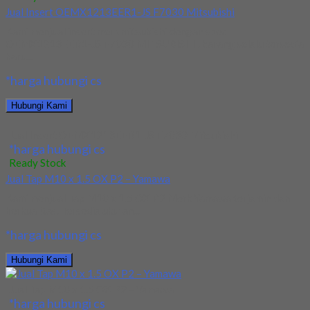
Jual Insert OEMX1213EER1-JS F7030 Mitsubishi
Kami menjual insert merk mitsubishi dengan spec
OEMX1213EER1-JS F7030 MITSUBISHI . barang selalu tersedia
baru...
*harga hubungi cs
Hubungi Kami
Jual Insert OEMX1213EER1-JS F7030 Mitsubishi
*harga hubungi cs
Ready Stock
Jual Tap M10 x 1.5 OX P2 – Yamawa
Kami menjual Tap M10 x 1.5 OX P2 Merk Yamawa terjamin dan
berkualitas. Tersedia ukuran...
*harga hubungi cs
Hubungi Kami
Jual Tap M10 x 1.5 OX P2 – Yamawa
*harga hubungi cs