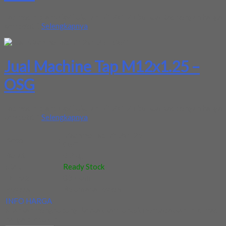
Tap mesin brand OSG ukuran M12x1.25 berkualitas dengan harga
kompetitif.
Selengkapnya
Jual Machine Tap M12x1.25 –
OSG
Tap mesin brand OSG ukuran M12x1.25 berkualitas dengan harga
kompetitif.
Selengkapnya
Machine Tap M12x1.25 –
Kode
:
OSG
Berat
:
0.2 kg
Stok
:
Ready Stock
Dilihat
:
836 kali
Review
:
Belum ada review
INFO HARGA
Silahkan menghubungi kontak kami untuk mendapatkan informasi
harga produk ini.