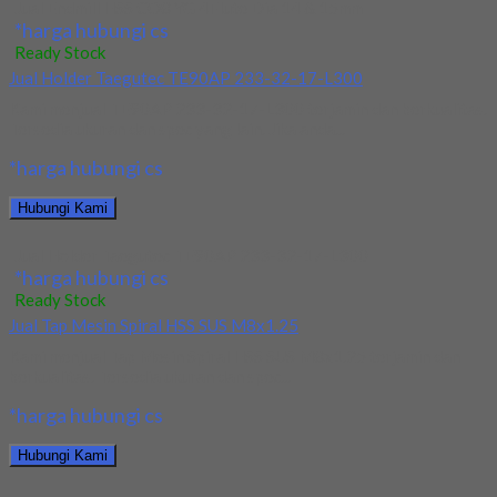
Jual Endmill HSS CO8 YG 4Flute Dia 14 & 15mm
*harga hubungi cs
Ready Stock
Jual Holder Taegutec TE90AP 233-32-17-L300
Kami menjual TE90AP 233-32-17-L300 terjamin dan berkualitas.
Tersedia ukuran dan spec yang lain. Jika anda...
*harga hubungi cs
Hubungi Kami
Jual Holder Taegutec TE90AP 233-32-17-L300
*harga hubungi cs
Ready Stock
Jual Tap Mesin Spiral HSS SUS M8x1.25
Kami menjual Tap Mesin Spiral HSS SUS M8x1.25 terjamin dan
berkualitas. Tersedia ukuran dan spec...
*harga hubungi cs
Hubungi Kami