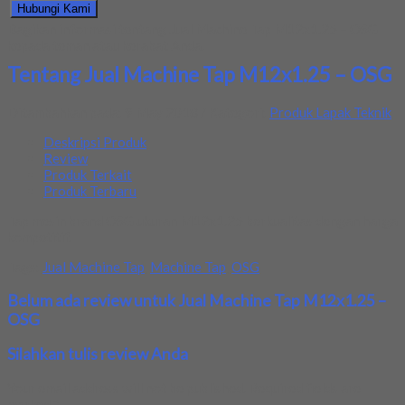
Hubungi Kami
Bagikan informasi tentang
Jual Machine Tap M12x1.25 – OSG
kepada teman atau kerabat Anda.
Tentang Jual Machine Tap M12x1.25 – OSG
Ditambahkan pada: 9 May 2018 / Kategori:
Produk Lapak Teknik
Deskripsi Produk
Review
Produk Terkait
Produk Terbaru
Tap mesin brand OSG ukuran M12x1.25 berkualitas dengan harga
kompetitif.
Tags:
Jual Machine Tap
,
Machine Tap
,
OSG
Belum ada review untuk Jual Machine Tap M12x1.25 –
OSG
Silahkan tulis review Anda
Your email address will not be published.
Required fields are
marked
*