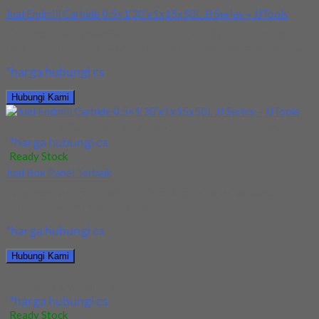
Jual Endmill Carbide 0.5×1’30’x1x15x50L JJ Series – JJTools
Kami menjual Endmill Carbide 0.5×1’30’x1x15x50L JJ Series
dengan merk JJTools terjamin dan berkualitas. Tersedia ukuran...
*harga hubungi cs
Hubungi Kami
Jual Endmill Carbide 0.5×1’30’x1x15x50L JJ Series – JJTools
*harga hubungi cs
Ready Stock
Jual Box Panel Terbaik
Kami menjual Box Panel Terbaik terjamin dan berkualitas.
Tersedia ukuran dan spec yang lain. Jika...
*harga hubungi cs
Hubungi Kami
Jual Box Panel Terbaik
*harga hubungi cs
Ready Stock