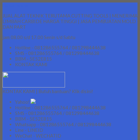
Lapak Teknik
JUAL ALAT TEKNIK TERUTAMA CUTTING TOOLS | MENERIMA
LIMBAH CARBIDE HARGA TINGGI | JASA PEMBUATAN MOLD
DAN PART
jam 08.00 s/d 17.00 Senin s/d Sabtu
Hotline - 081286555764 / 081298444638
SMS - 081286555764 / 081298444638
BBM - 5E52E815
KONTAK KAMI
KONTAK KAMI | Butuh bantuan? Klik disini!
Yahoo!
Hotline - 081286555764 / 081298444638
SMS - 081286555764 / 081298444638
BBM - 5E52E815
Whatsapp - 081286555764 / 081298444638
Line - LINEID
WeChat - WECHATID