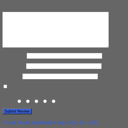
Review Anda
Nama Anda
*
Email Anda
*
Kota Anda
Save my name, email, and website in this browser for the next
time I comment.
Rating
1
2
3
4
5
Produk Terkait Jual Machine Tap M12x1.25 – OSG