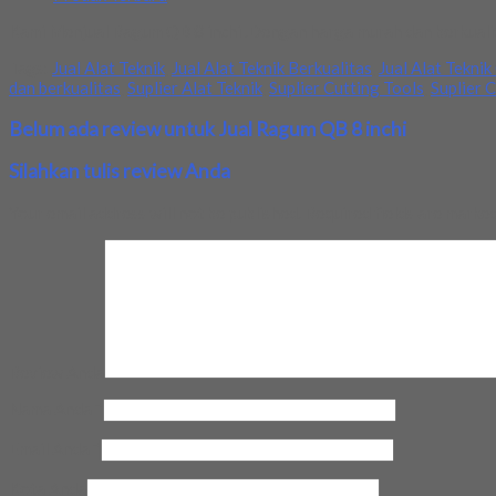
Kami Menjual Ragum QB 8 inchi .Dengan harga murah dan berkuali
Tags:
Jual Alat Teknik
,
Jual Alat Teknik Berkualitas
,
Jual Alat Teknik
dan berkualitas
,
Suplier Alat Teknik
,
Suplier Cutting Tools
,
Suplier 
Belum ada review untuk Jual Ragum QB 8 inchi
Silahkan tulis review Anda
Your email address will not be published.
Required fields are marke
Review Anda
Nama Anda
*
Email Anda
*
Kota Anda