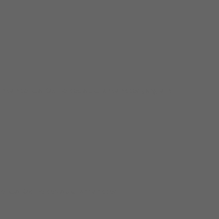
 berkualitas. Tersedia ukuran dan spec yang lain....
ualitas. Tersedia ukuran dan spec...