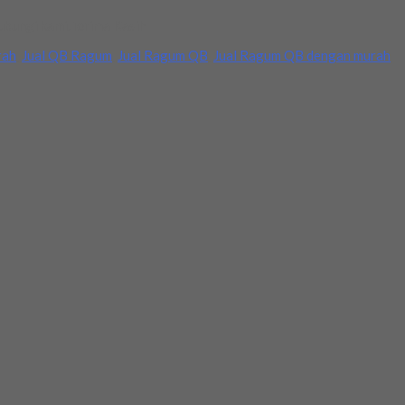
ubungi kami.Terima Kasih
rah
,
Jual QB Ragum
,
Jual Ragum QB
,
Jual Ragum QB dengan murah