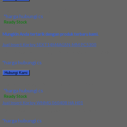
Jual Micrometer Mitutoyo 25-50 0.01mm
*harga hubungi cs
Ready Stock
Mungkin Anda tertarik dengan produk terbaru kami.
Jual Insert Korloy SEXT14M4AGSN-MM PC5300
Kami menjual Insert Korloy SEXT14M4AGSN-MM PC5300 terjamin dan
*harga hubungi cs
Hubungi Kami
Jual Insert Korloy SEXT14M4AGSN-MM PC5300
*harga hubungi cs
Ready Stock
Jual Insert Korloy WNMG 060408 HA H01
Kami menjual Insert Korloy WNMG 060408 HA H01 terjamin dan berk
*harga hubungi cs