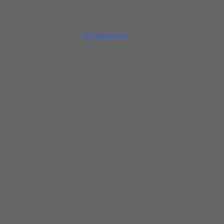
ubungi kami.Terima Kasih
Selengkapnya