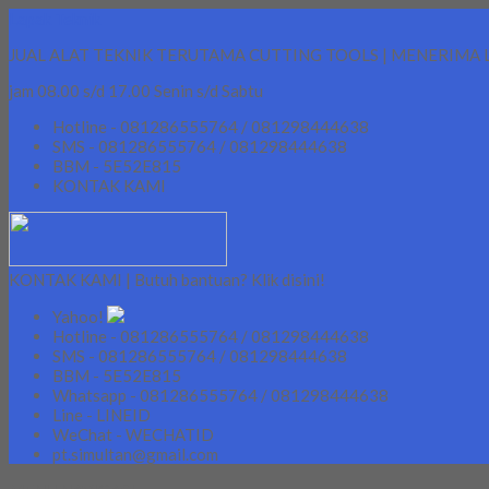
Lapak Teknik
JUAL ALAT TEKNIK TERUTAMA CUTTING TOOLS | MENERIMA 
jam 08.00 s/d 17.00 Senin s/d Sabtu
Hotline - 081286555764 / 081298444638
SMS - 081286555764 / 081298444638
BBM - 5E52E815
KONTAK KAMI
KONTAK KAMI | Butuh bantuan? Klik disini!
Yahoo!
Hotline - 081286555764 / 081298444638
SMS - 081286555764 / 081298444638
BBM - 5E52E815
Whatsapp - 081286555764 / 081298444638
Line - LINEID
WeChat - WECHATID
pt.simultan@gmail.com