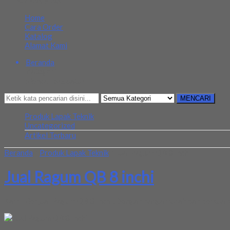
MENU NAVIGASI
Home
Cara Order
Katalog
Alamat Kami
Beranda
Kategori
Mencari Sesuatu?
MENCARI
Produk Lapak Teknik
Uncategorized
Artikel Terbaru
Beranda
»
Produk Lapak Teknik
»
Jual Ragum QB 8 inchi
Jual Ragum QB 8 inchi
Kami Menjual Ragum QB 8 inchi .Dengan harga murah dan berkuali