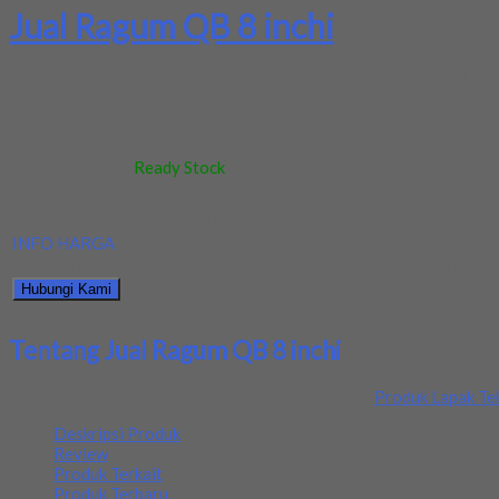
Jual Ragum QB 8 inchi
Kami Menjual Ragum QB 8 inchi .Dengan harga murah dan berkuali
Kode
:
-
Berat
:
0.5 kg
Stok
:
Ready Stock
Dilihat
:
502 kali
Review
:
Belum ada review
INFO HARGA
Silahkan menghubungi kontak kami untuk mendapatkan informasi ha
Hubungi Kami
Bagikan informasi tentang
Jual Ragum QB 8 inchi
kepada teman ata
Tentang Jual Ragum QB 8 inchi
Ditambahkan pada: 4 December 2020 / Kategori:
Produk Lapak Te
Deskripsi Produk
Review
Produk Terkait
Produk Terbaru