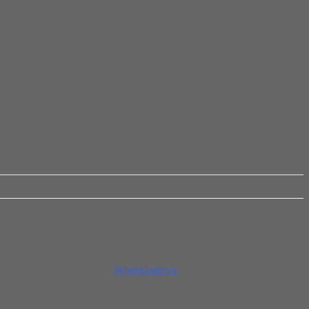
ubungi kami.Terima Kasih
Selengkapnya