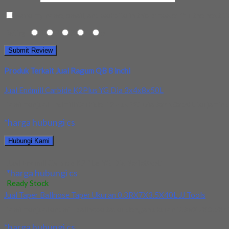
Save my name, email, and website in this browser for the next t
Rating
1
2
3
4
5
Produk Terkait Jual Ragum QB 8 inchi
Jual Endmill Carbide K2Plus YG Dia 3x4x8x50L
Kami menjual Endmill Carbide K2Plus YG Dia 3x4x8x50L terjamin dan
*harga hubungi cs
Hubungi Kami
Jual Endmill Carbide K2Plus YG Dia 3x4x8x50L
*harga hubungi cs
Ready Stock
Jual Taper Ballnose Taper Ukuran 0.3RX7X3.5X40L JJ Tools
Kami menjual endmill ballnose taper dengan ukuran 0.3RX7X3.5X40L 
*harga hubungi cs