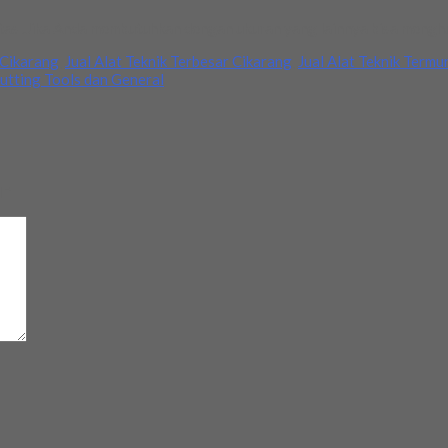
tas .Jika Anda membutuhkan dengan ukuran yang lainnya bisa mengh
 Cikarang
,
Jual Alat Teknik Terbesar Cikarang
,
Jual Alat Teknik Termu
Cutting Tools dan General
d
*