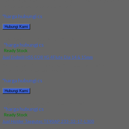
Kami menjual Reamer Mesin Spiral HSS YG Dia 16mm terjamin
dan berkualitas. Tersedia ukuran dan...
*harga hubungi cs
Hubungi Kami
Jual Reamer Mesin Spiral HSS YG Dia 16mm
*harga hubungi cs
Ready Stock
Jual Endmill HSS CO8 YG 4Flute Dia 14 & 15mm
Kami menjual Endmill HSS CO8 YG 4Flute Dia 14 & 15mm
terjamin dan berkualitas. Tersedia...
*harga hubungi cs
Hubungi Kami
Jual Endmill HSS CO8 YG 4Flute Dia 14 & 15mm
*harga hubungi cs
Ready Stock
Jual Holder Taegutec TE90AP 233-32-17-L300