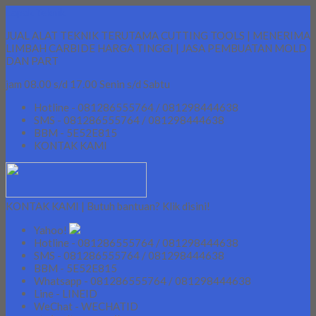
Lapak Teknik
JUAL ALAT TEKNIK TERUTAMA CUTTING TOOLS | MENERIMA
LIMBAH CARBIDE HARGA TINGGI | JASA PEMBUATAN MOLD
DAN PART
jam 08.00 s/d 17.00 Senin s/d Sabtu
Hotline - 081286555764 / 081298444638
SMS - 081286555764 / 081298444638
BBM - 5E52E815
KONTAK KAMI
KONTAK KAMI | Butuh bantuan? Klik disini!
Yahoo!
Hotline - 081286555764 / 081298444638
SMS - 081286555764 / 081298444638
BBM - 5E52E815
Whatsapp - 081286555764 / 081298444638
Line - LINEID
WeChat - WECHATID