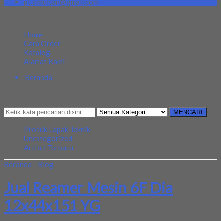
pt.simultan@gmail.com
MENU NAVIGASI
Home
Cara Order
Katalog
Alamat Kami
Beranda
Kategori
Mencari Sesuatu?
MENCARI
Produk Lapak Teknik
Uncategorized
Artikel Terbaru
Beranda
»
Blog
»
Jual Reamer Mesin 6F Dia 12x44x151 YG
Jual Reamer Mesin 6F Dia
12x44x151 YG