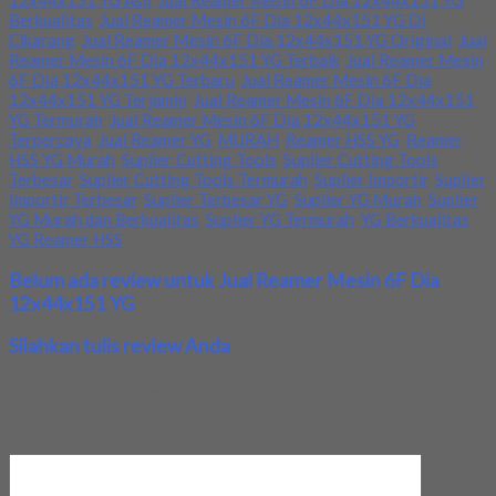
12x44x151 YG Asli
,
Jual Reamer Mesin 6F Dia 12x44x151 YG
Berkualitas
,
Jual Reamer Mesin 6F Dia 12x44x151 YG Di
Cikarang
,
Jual Reamer Mesin 6F Dia 12x44x151 YG Original
,
Jual
Reamer Mesin 6F Dia 12x44x151 YG Terbaik
,
Jual Reamer Mesin
6F Dia 12x44x151 YG Terbaru
,
Jual Reamer Mesin 6F Dia
12x44x151 YG Terjamin
,
Jual Reamer Mesin 6F Dia 12x44x151
YG Termurah
,
Jual Reamer Mesin 6F Dia 12x44x151 YG
Terpercaya
,
Jual Reamer YG
,
MURAH
,
Reamer HSS YG
,
Reamer
HSS YG Murah
,
Suplier Cutting Tools
,
Suplier Cutting Tools
Terbesar
,
Suplier Cutting Tools Termurah
,
Suplier Importir
,
Suplier
Importir Terbesar
,
Suplier Terbesar YG
,
Suplier YG Murah
,
Suplier
YG Murah dan Berkualitas
,
Suplier YG Termurah
,
YG Berkualitas
,
YG Reamer HSS
Belum ada review untuk Jual Reamer Mesin 6F Dia
12x44x151 YG
Silahkan tulis review Anda
Your email address will not be published.
Required fields are
marked
*
Review Anda