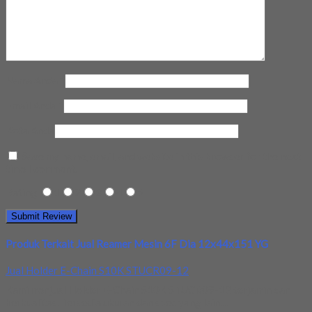
Nama Anda
*
Email Anda
*
Kota Anda
Save my name, email, and website in this browser for the next
time I comment.
Rating
1
2
3
4
5
Produk Terkait Jual Reamer Mesin 6F Dia 12x44x151 YG
Jual Holder E-Chain S10K STUCR09-12
Kami menjual Holder E-Chain S10K STUCR09-12 terjamin dan
berkualitas. Tersedia ukuran dan spec yang lain....