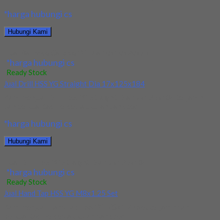
*harga hubungi cs
Hubungi Kami
Jual Ballnose Carbide YG Dia 10x10x20x75
*harga hubungi cs
Ready Stock
Jual Drill HSS YG Straight Dia 17x125x184
Kami menjual Drill HSS YG Straight Dia 17x125x184 terjamin
dan berkualitas. Tersedia ukuran dan spec...
*harga hubungi cs
Hubungi Kami
Jual Drill HSS YG Straight Dia 17x125x184
*harga hubungi cs
Ready Stock
Jual Hand Tap HSS YG M8x1.25 Set
Kami menjual Hand Tap HSS YG M8x1.25 Set terjamin dan
berkualitas. Tersedia ukuran dan spec...