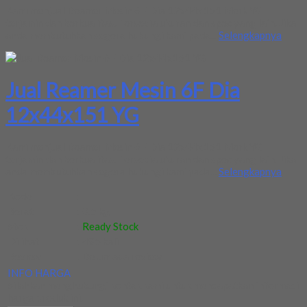
Kami menjual Reamer Mesin 6F Dia 12x44x151 Merk YG
terjamin dan berkualitas. Tersedia ukuran dan spec yang lain. Jika
anda membutuhkan segera hubungi kami pada...
Selengkapnya
Jual Reamer Mesin 6F Dia
12x44x151 YG
Kami menjual Reamer Mesin 6F Dia 12x44x151 Merk YG
terjamin dan berkualitas. Tersedia ukuran dan spec yang lain. Jika
anda membutuhkan segera hubungi kami pada...
Selengkapnya
Kode
:
-
Berat
:
0.5 kg
Stok
:
Ready Stock
Dilihat
:
495 kali
Review
:
Belum ada review
INFO HARGA
Silahkan menghubungi kontak kami untuk mendapatkan informasi
harga produk ini.