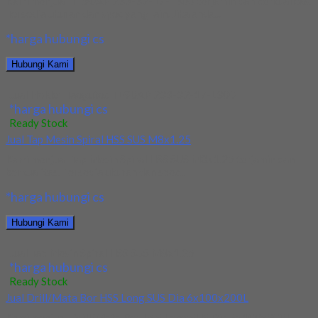
Kami menjual TE90AP 233-32-17-L300 terjamin dan berkualitas.
Tersedia ukuran dan spec yang lain. Jika anda...
*harga hubungi cs
Hubungi Kami
Jual Holder Taegutec TE90AP 233-32-17-L300
*harga hubungi cs
Ready Stock
Jual Tap Mesin Spiral HSS SUS M8x1.25
Kami menjual Tap Mesin Spiral HSS SUS M8x1.25 terjamin dan
berkualitas. Tersedia ukuran dan spec...
*harga hubungi cs
Hubungi Kami
Jual Tap Mesin Spiral HSS SUS M8x1.25
*harga hubungi cs
Ready Stock
Jual Drill/Mata Bor HSS Long SUS Dia 6x100x200L
Kami menjual Drill/Mata Bor HSS Long SUS Dia 6x100x200L