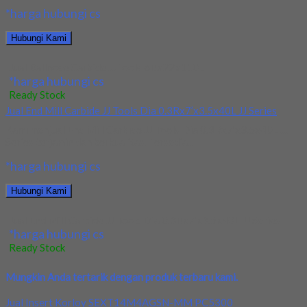
*harga hubungi cs
Hubungi Kami
Jual Ballnose Carbide JJTools 6Rx22x110L
*harga hubungi cs
Ready Stock
Jual End Mill Carbide JJ Tools Dia 0.3Rx7’x3.5x40L JJ Series
Kami menjual End Mill Carbide JJ Tools Dia 0.3Rx7’x3.5x40L JJ
Series terjamin dan berkualitas. Tersedia...
*harga hubungi cs
Hubungi Kami
Jual End Mill Carbide JJ Tools Dia 0.3Rx7’x3.5x40L JJ Series
*harga hubungi cs
Ready Stock
Mungkin Anda tertarik dengan produk terbaru kami.
Jual Insert Korloy SEXT14M4AGSN-MM PC5300