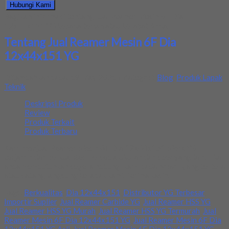
Hubungi Kami
Bagikan informasi tentang
Jual Reamer Mesin 6F Dia
12x44x151 YG
kepada teman atau kerabat Anda.
Tentang Jual Reamer Mesin 6F Dia
12x44x151 YG
Ditambahkan pada: 19 May 2021 / Kategori:
Blog
,
Produk Lapak
Teknik
Deskripsi Produk
Review
Produk Terkait
Produk Terbaru
Kami menjual Reamer Mesin 6F Dia 12x44x151 Merk YG
terjamin dan berkualitas. Tersedia ukuran dan spec yang lain. Jika
anda membutuhkan segera hubungi kami pada nomor yang tertera
atau datang langsung ke lapak kami. Terima kasih.
Tags:
Berkualitas
,
Dia 12x44x151
,
Distributor YG Terbesar
,
Importir Suplier
,
Jual Reamer Carbide YG
,
Jual Reamer HSS YG
,
Jual Reamer HSS YG Murah
,
Jual Reamer HSS YG Termurah
,
Jual
Reamer Mesin 6F Dia 12x44x151 YG
,
Jual Reamer Mesin 6F Dia