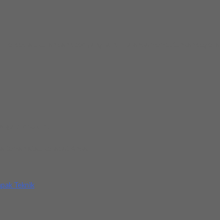
 Tersedia ukuran dan spec yang lain. Jika anda membutuhkan segera 
rga produk ini.
a teman atau kerabat Anda.
pak Teknik