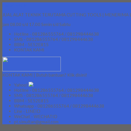
Lapak Teknik
JUAL ALAT TEKNIK TERUTAMA CUTTING TOOLS | MENERIMA 
jam 08.00 s/d 17.00 Senin s/d Sabtu
Hotline - 081286555764 / 081298444638
SMS - 081286555764 / 081298444638
BBM - 5E52E815
KONTAK KAMI
KONTAK KAMI | Butuh bantuan? Klik disini!
Yahoo!
Hotline - 081286555764 / 081298444638
SMS - 081286555764 / 081298444638
BBM - 5E52E815
Whatsapp - 081286555764 / 081298444638
Line - LINEID
WeChat - WECHATID
pt.simultan@gmail.com