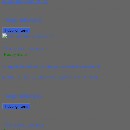
Jual Endmill HSS D9 – YJ
Kami menjual Endmill HSS D9. Barang tersedia baru dan harga yang 
*harga hubungi cs
Hubungi Kami
Jual Endmill HSS D9 – YJ
*harga hubungi cs
Ready Stock
Mungkin Anda tertarik dengan produk terbaru kami.
Jual Insert Korloy SEXT14M4AGSN-MM PC5300
Kami menjual Insert Korloy SEXT14M4AGSN-MM PC5300 terjamin dan
*harga hubungi cs
Hubungi Kami
Jual Insert Korloy SEXT14M4AGSN-MM PC5300
*harga hubungi cs