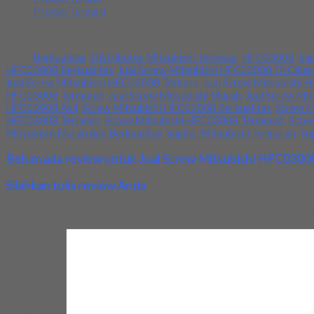
Produk Terbaru
Kami menjual Screw Mitsubishi HFC03008 terjamin dan berkualitas.
Tags:
Berkualitas
,
Distributor Mitsubishi Terbesar
,
HFC03008
,
Imp
HFC03008 Berkualitas
,
Jual Screw Mitsubishi HFC03008 Di Cika
Jual Screw Mitsubishi HFC03008 Terbaru
,
Jual Screw Mitsubishi 
HFC03008 Termurah
,
Jual Screw Mitsubishi Murah
,
Jual Screw Mit
HFC03008 Asli
,
Screw Mitsubishi HFC03008 Berkualitas
,
Screw M
HFC03008 Terjamin
,
Screw Mitsubishi HFC03008 Termurah
,
Scre
Mitsubishi Murah dan Berkualitas
,
Suplier Mitsubishi Termurah
,
Su
Belum ada review untuk Jual Screw Mitsubishi HFC0300
Silahkan tulis review Anda
Your email address will not be published.
Required fields are marke
Review Anda