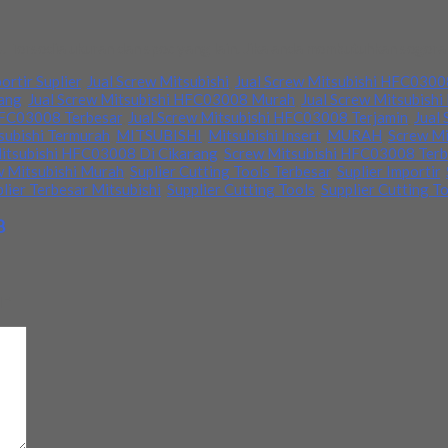
 Tersedia ukuran dan spec yang lain. Jika anda membutuhkan segera 
ortir Suplier
,
Jual Screw Mitsubishi
,
Jual Screw Mitsubishi HFC0300
rang
,
Jual Screw Mitsubishi HFC03008 Murah
,
Jual Screw Mitsubish
HFC03008 Terbesar
,
Jual Screw Mitsubishi HFC03008 Terjamin
,
Jual
subishi Termurah
,
MITSUBISHI
,
Mitsubishi Insert
,
MURAH
,
Screw Mi
itsubishi HFC03008 Di Cikarang
,
Screw Mitsubishi HFC03008 Terb
w Mitsubishi Murah
,
Suplier Cutting Tools Terbesar
,
Suplier Importir
,
plier Terbesar Mitsubishi
,
Supplier Cutting Tools
,
Supplier Cutting T
8
d
*