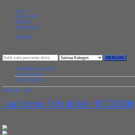
MENU NAVIGASI
Home
Cara Order
Katalog
Alamat Kami
Beranda
Kategori
Mencari Sesuatu?
MENCARI
Produk Lapak Teknik
Uncategorized
Artikel Terbaru
Beranda
»
Blog
»
Jual Screw Mitsubishi HFC03008
Jual Screw Mitsubishi HFC03008
Kami menjual Screw Mitsubishi HFC03008 terjamin dan berkualitas.