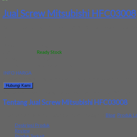
Jual Screw Mitsubishi HFC03008
Kami menjual Screw Mitsubishi HFC03008 terjamin dan berkualitas.
Kode
:
-
Berat
:
0.5 kg
Stok
:
Ready Stock
Dilihat
:
348 kali
Review
:
Belum ada review
INFO HARGA
Silahkan menghubungi kontak kami untuk mendapatkan informasi ha
Hubungi Kami
Bagikan informasi tentang
Jual Screw Mitsubishi HFC03008
kepad
Tentang Jual Screw Mitsubishi HFC03008
Ditambahkan pada: 10 December 2021 / Kategori:
Blog
,
Produk La
Deskripsi Produk
Review
Produk Terkait