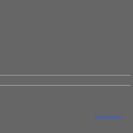
hubungi kami pada nomor yang tertera. Terima...
Selengkapnya