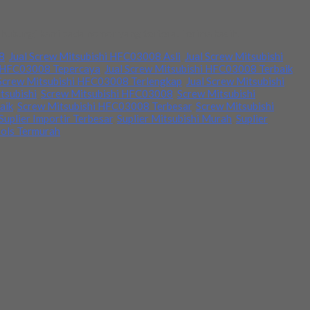
hubungi kami pada nomor yang tertera. Terima kasih.
8
,
Jual Screw Mitsubishi HFC03008 Asli
,
Jual Screw Mitsubishi
i HFC03008 Tepercaya
,
Jual Screw Mitsubishi HFC03008 Terbaik
,
 Screw Mitsubishi HFC03008 Terlengkap
,
Jual Screw Mitsubishi
tsubishi
,
Screw Mitsubishi HFC03008
,
Screw Mitsubishi
aik
,
Screw Mitsubishi HFC03008 Terbesar
,
Screw Mitsubishi
Suplier Importir Terbesar
,
Suplier Mitsubishi Murah
,
Suplier
ools Termurah