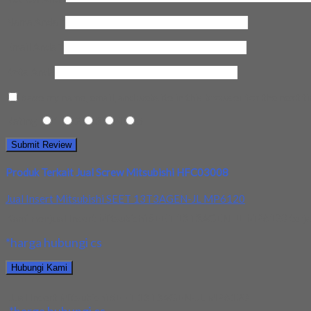
Nama Anda
*
Email Anda
*
Kota Anda
Save my name, email, and website in this browser for the next t
Rating
1
2
3
4
5
Produk Terkait Jual Screw Mitsubishi HFC03008
Jual Insert Mitsubishi SEET 13T3AGEN-JL MP6120
Kami menjual Insert Mitsubishi SEET 13T3AGEN-JL MP6120 terjamin
*harga hubungi cs
Hubungi Kami
Jual Insert Mitsubishi SEET 13T3AGEN-JL MP6120
*harga hubungi cs