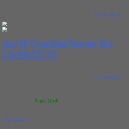
Kami menjual SP Chucking Reamer Dia 12x44x151 YG terjamin
dan berkualitas. Tersedia ukuran dan spec yang lain. Jika anda
membutuhkan segera hubungi kami pada nomor...
Selengkapnya
Jual SP Chucking Reamer Dia
12x44x151 YG
Kami menjual SP Chucking Reamer Dia 12x44x151 YG terjamin
dan berkualitas. Tersedia ukuran dan spec yang lain. Jika anda
membutuhkan segera hubungi kami pada nomor...
Selengkapnya
Kode
:
-
Berat
:
0.5 kg
Stok
:
Ready Stock
Dilihat
:
438 kali
Review
:
Belum ada review
INFO HARGA
Silahkan menghubungi kontak kami untuk mendapatkan informasi