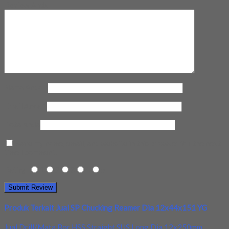
Review Anda
Nama Anda
*
Email Anda
*
Kota Anda
Save my name, email, and website in this browser for the next
time I comment.
Rating
1
2
3
4
5
Produk Terkait Jual SP Chucking Reamer Dia 12x44x151 YG
Jual Drill/Mata Bor HSS Straight SUS Long Dia 12x250mm