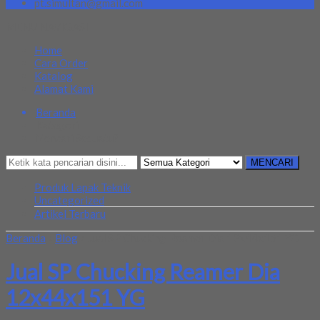
pt.simultan@gmail.com
MENU NAVIGASI
Home
Cara Order
Katalog
Alamat Kami
Beranda
Kategori
Mencari Sesuatu?
MENCARI
Produk Lapak Teknik
Uncategorized
Artikel Terbaru
Beranda
»
Blog
»
Jual SP Chucking Reamer Dia 12x44x151 YG
Jual SP Chucking Reamer Dia
12x44x151 YG