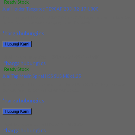
Ready Stock
Jual Holder Taegutec TE90AP 233-32-17-L300
Kami menjual TE90AP 233-32-17-L300 terjamin dan berkualitas.
Tersedia ukuran dan spec yang lain. Jika anda...
*harga hubungi cs
Hubungi Kami
Jual Holder Taegutec TE90AP 233-32-17-L300
*harga hubungi cs
Ready Stock
Jual Tap Mesin Spiral HSS SUS M8x1.25
Kami menjual Tap Mesin Spiral HSS SUS M8x1.25 terjamin dan
berkualitas. Tersedia ukuran dan spec...
*harga hubungi cs
Hubungi Kami
Jual Tap Mesin Spiral HSS SUS M8x1.25
*harga hubungi cs