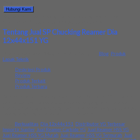
harga produk ini.
Hubungi Kami
Bagikan informasi tentang
Jual SP Chucking Reamer Dia
12x44x151 YG
kepada teman atau kerabat Anda.
Tentang Jual SP Chucking Reamer Dia
12x44x151 YG
Ditambahkan pada: 3 August 2021 / Kategori:
Blog
,
Produk
Lapak Teknik
Deskripsi Produk
Review
Produk Terkait
Produk Terbaru
Kami menjual SP Chucking Reamer Dia 12x44x151 YG terjamin
dan berkualitas. Tersedia ukuran dan spec yang lain. Jika anda
membutuhkan segera hubungi kami pada nomor yang tertera atau
datang langsung ke lapak kami. Terima kasih.
Tags:
Berkualitas
,
Dia 12x44x151
,
Distributor YG Terbesar
,
Importir Suplier
,
Jual Reamer Carbide YG
,
Jual Reamer HSS YG
,
Jual Reamer HSS YG Murah
,
Jual Reamer HSS YG Termurah
,
Jual