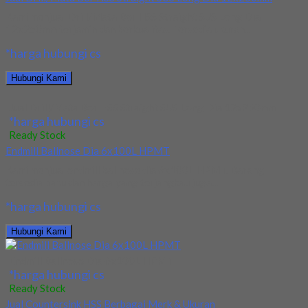
Kami menjual Drill/Mata Bor HSS Straight SUS Long Dia
12x250mm terjamin dan berkualitas. Tersedia ukuran...
*harga hubungi cs
Hubungi Kami
Jual Drill/Mata Bor HSS Straight SUS Long Dia 12x250mm
*harga hubungi cs
Ready Stock
Endmill Ballnose Dia 6x100L HPMT
Kami menjual endmill ballnose dia 6x100L HPMT. Barang
tersedia baru dan harga yang terjangkau juga...
*harga hubungi cs
Hubungi Kami
Endmill Ballnose Dia 6x100L HPMT
*harga hubungi cs
Ready Stock
Jual Countersink HSS Berbagai Merk & Ukuran