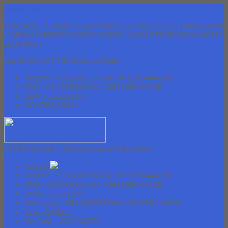
Lapak Teknik
JUAL ALAT TEKNIK TERUTAMA CUTTING TOOLS | MENERIMA
LIMBAH CARBIDE HARGA TINGGI | JASA PEMBUATAN MOLD
DAN PART
jam 08.00 s/d 17.00 Senin s/d Sabtu
Hotline - 081286555764 / 081298444638
SMS - 081286555764 / 081298444638
BBM - 5E52E815
KONTAK KAMI
KONTAK KAMI | Butuh bantuan? Klik disini!
Yahoo!
Hotline - 081286555764 / 081298444638
SMS - 081286555764 / 081298444638
BBM - 5E52E815
Whatsapp - 081286555764 / 081298444638
Line - LINEID
WeChat - WECHATID