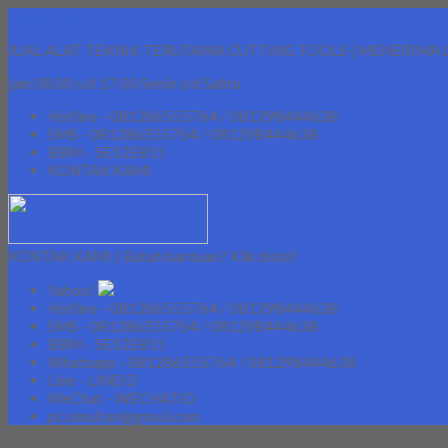
Lapak Teknik
JUAL ALAT TEKNIK TERUTAMA CUTTING TOOLS | MENERIMA 
jam 08.00 s/d 17.00 Senin s/d Sabtu
Hotline - 081286555764 / 081298444638
SMS - 081286555764 / 081298444638
BBM - 5E52E815
KONTAK KAMI
KONTAK KAMI | Butuh bantuan? Klik disini!
Yahoo!
Hotline - 081286555764 / 081298444638
SMS - 081286555764 / 081298444638
BBM - 5E52E815
Whatsapp - 081286555764 / 081298444638
Line - LINEID
WeChat - WECHATID
pt.simultan@gmail.com