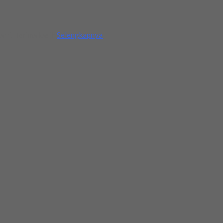
ami. Terima kasih
Selengkapnya