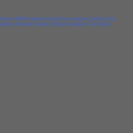
ami. Terima kasih
 Murah
,
MURAH
,
Suplier Cutting Tools
,
Suplier Cutting Tools
Taegutec Termurah
,
Suplier Terbesar TaeguTec
,
Tap Murah