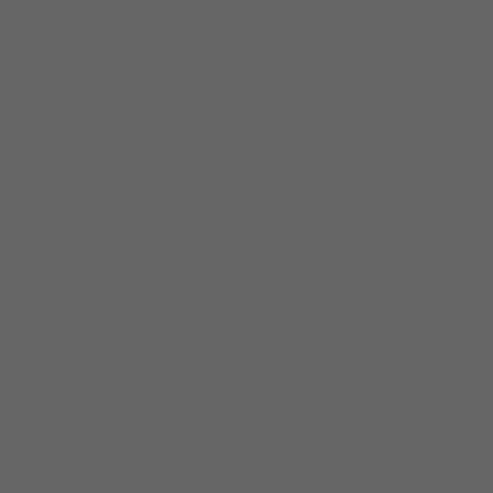
Anda membutuhkan produk kami, segera...
rga yang kompetitif. Untuk ukuran lain...