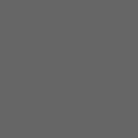
 berkualitas. Tersedia ukuran dan spec yang lain....
ualitas. Tersedia ukuran dan spec...