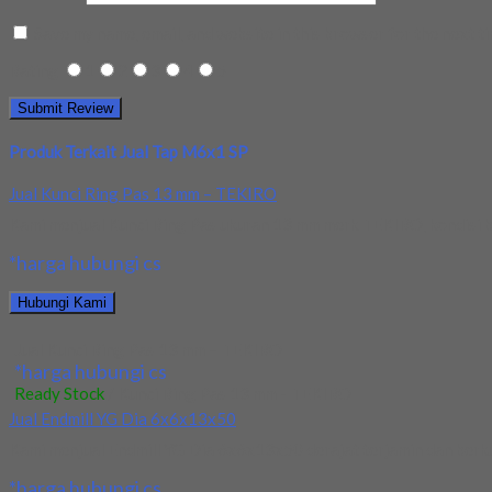
Save my name, email, and website in this browser for the next t
Rating
1
2
3
4
5
Produk Terkait Jual Tap M6x1 SP
Jual Kunci Ring Pas 13 mm – TEKIRO
Kami menjual Kunci Ring Pas ukuran 13 mm merk TEKIRO, kondisi ba
*harga hubungi cs
Hubungi Kami
Jual Kunci Ring Pas 13 mm – TEKIRO
*harga hubungi cs
Ready Stock
/ Kunci Ring Pas 13 mm - TEKIRO
Jual Endmill YG Dia 6x6x13x50
Kami menjual Endmill YG Dia 6x6x13x50 derajat terjamin dan berkua
*harga hubungi cs