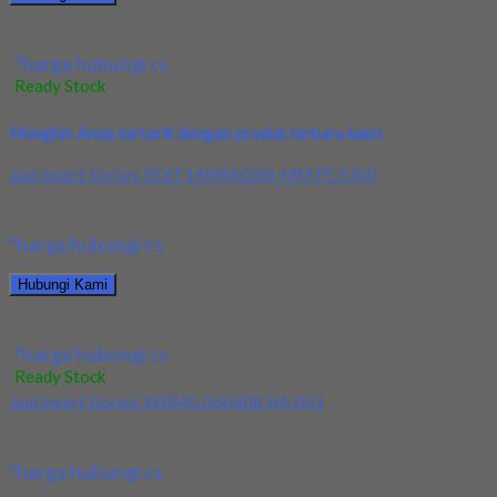
Jual Hand Tap M4X0.7 YAMAWA
*harga hubungi cs
Ready Stock
Mungkin Anda tertarik dengan produk terbaru kami.
Jual Insert Korloy SEXT14M4AGSN-MM PC5300
Kami menjual Insert Korloy SEXT14M4AGSN-MM PC5300 terjamin dan
*harga hubungi cs
Hubungi Kami
Jual Insert Korloy SEXT14M4AGSN-MM PC5300
*harga hubungi cs
Ready Stock
Jual Insert Korloy WNMG 060408 HA H01
Kami menjual Insert Korloy WNMG 060408 HA H01 terjamin dan berk
*harga hubungi cs