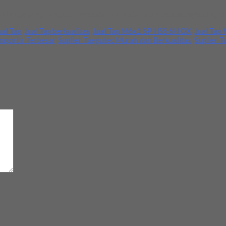
 harga yang sangat kompetitif. Jika Anda butuh bisa menghubungi k
ual Tap
,
Jual Tap berkualitas
,
Jual Tap M6x1 SP HSS 6H OX
,
Jual Tap
Importir Terbesar
,
Suplier Taegutec Murah dan Berkualitas
,
Suplier 
d
*