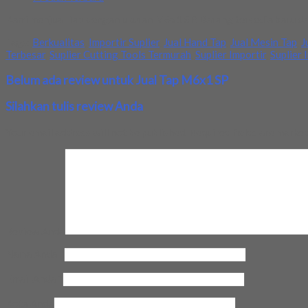
Kami menjual Tap dengan ukuran M6x1 SP. Barang tersedia baru dan
Tags:
Berkualitas
,
Importir Suplier
,
Jual Hand Tap
,
Jual Mesin Tap
,
J
Terbesar
,
Suplier Cutting Tools Termurah
,
Suplier Importir
,
Suplier 
Belum ada review untuk Jual Tap M6x1 SP
Silahkan tulis review Anda
Your email address will not be published.
Required fields are marke
Review Anda
Nama Anda
*
Email Anda
*
Kota Anda