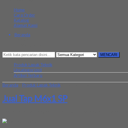
MENU NAVIGASI
Home
Cara Order
Katalog
Alamat Kami
Beranda
Kategori
Mencari Sesuatu?
MENCARI
Produk Lapak Teknik
Uncategorized
Artikel Terbaru
Beranda
»
Produk Lapak Teknik
»
Jual Tap M6x1 SP
Jual Tap M6x1 SP
Kami menjual Tap dengan ukuran M6x1 SP. Barang tersedia baru dan