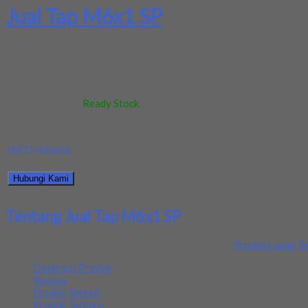
Jual Tap M6x1 SP
Kami menjual Tap dengan ukuran M6x1 SP. Barang tersedia baru dan
Kode
:
-
Berat
:
0.5 kg
Stok
:
Ready Stock
Dilihat
:
700 kali
Review
:
Belum ada review
INFO HARGA
Silahkan menghubungi kontak kami untuk mendapatkan informasi ha
Hubungi Kami
Bagikan informasi tentang
Jual Tap M6x1 SP
kepada teman atau ke
Tentang Jual Tap M6x1 SP
Ditambahkan pada: 6 September 2019 / Kategori:
Produk Lapak Te
Deskripsi Produk
Review
Produk Terkait
Produk Terbaru