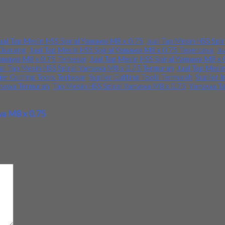
berkualitas. Tersedia ukuran dan spec yang lain. Jika anda membutu
ual Tap Mesin HSS Spiral Yamawa M8 x 0.75
,
Jual Tap Mesin HSS Spi
Cikarang
,
Jual Tap Mesin HSS Spiral Yamawa M8 x 0.75 Tepercaya
,
Ju
Yamawa M8 x 0.75 Terbesar
,
Jual Tap Mesin HSS Spiral Yamawa M8 x 
al Tap Mesin HSS Spiral Yamawa M8 x 0.75 Termurah
,
Jual Tap Mesin
ier Cutting Tools Terbesar
,
Suplier Cutting Tools Termurah
,
Suplier I
amawa Termurah
,
Tap Mesin HSS Spiral Yamawa M8 x 0.75
,
Yamawa Ta
wa M8 x 0.75
d
*