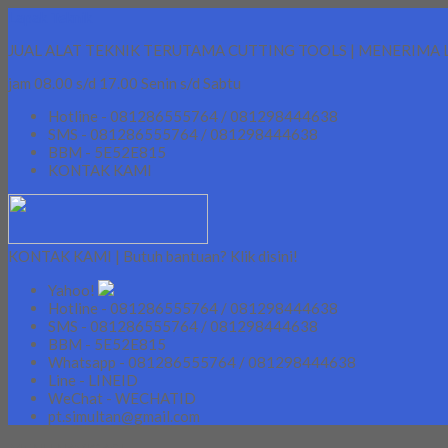
Lapak Teknik
JUAL ALAT TEKNIK TERUTAMA CUTTING TOOLS | MENERIMA 
jam 08.00 s/d 17.00 Senin s/d Sabtu
Hotline - 081286555764 / 081298444638
SMS - 081286555764 / 081298444638
BBM - 5E52E815
KONTAK KAMI
KONTAK KAMI | Butuh bantuan? Klik disini!
Yahoo!
Hotline - 081286555764 / 081298444638
SMS - 081286555764 / 081298444638
BBM - 5E52E815
Whatsapp - 081286555764 / 081298444638
Line - LINEID
WeChat - WECHATID
pt.simultan@gmail.com