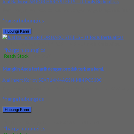
Jual Ballnose 6R FOR HARO STEELS – JJ Tools Berkualitas
Kami menjual Ballnose berkualitas dengan harga kompetitif. Brand: 
*harga hubungi cs
Hubungi Kami
Jual Ballnose 6R FOR HARO STEELS – JJ Tools Berkualitas
*harga hubungi cs
Ready Stock
/ 6rx12x60L
Mungkin Anda tertarik dengan produk terbaru kami.
Jual Insert Korloy SEXT14M4AGSN-MM PC5300
Kami menjual Insert Korloy SEXT14M4AGSN-MM PC5300 terjamin dan
*harga hubungi cs
Hubungi Kami
Jual Insert Korloy SEXT14M4AGSN-MM PC5300
*harga hubungi cs