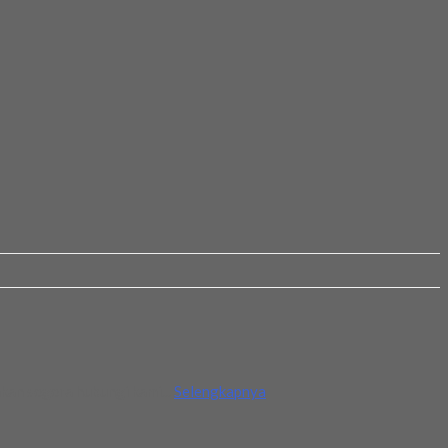
kan segera hubungi kami...
Selengkapnya