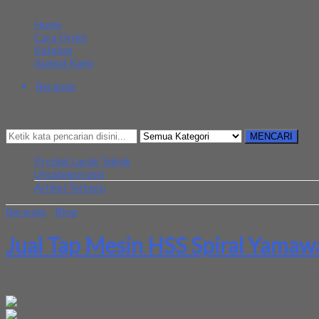
MENU NAVIGASI
Home
Cara Order
Katalog
Alamat Kami
Beranda
Kategori
Mencari Sesuatu?
MENCARI
Produk Lapak Teknik
Uncategorized
Artikel Terbaru
Beranda
»
Blog
»
Jual Tap Mesin HSS Spiral Yamawa M8 x 0.75
Jual Tap Mesin HSS Spiral Yamaw
Kami menjual Tap Mesin HSS Spiral Yamawa M8 x 0.75 terjamin dan b