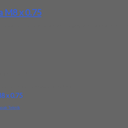
a M8 x 0.75
erkualitas. Tersedia ukuran dan spec yang lain. Jika anda membutuh
rga produk ini.
 0.75
kepada teman atau kerabat Anda.
8 x 0.75
pak Teknik