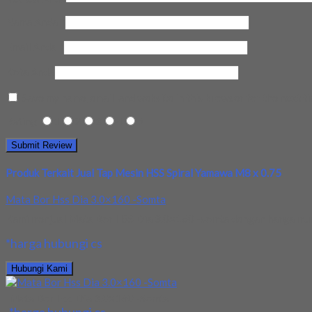
Nama Anda
*
Email Anda
*
Kota Anda
Save my name, email, and website in this browser for the next t
Rating
1
2
3
4
5
Produk Terkait Jual Tap Mesin HSS Spiral Yamawa M8 x 0.75
Mata Bor Hss Dia 3.0×160 -Somta
Kami menjual Mata Bor HSS Dia 3.0×160 -somta dengan harga murah
*harga hubungi cs
Hubungi Kami
Mata Bor Hss Dia 3.0×160 -Somta
*harga hubungi cs