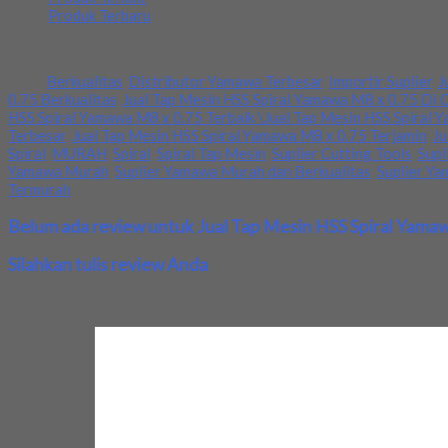
Produk Terbaru
Kami menjual Tap Mesin HSS Spiral Yamawa M8 x 0.75 terjamin dan 
Tags:
Berkualitas
,
Distributor Yamawa Terbesar
,
Importir Suplier
,
J
0.75 Berkualitas
,
Jual Tap Mesin HSS Spiral Yamawa M8 x 0.75 Di 
HSS Spiral Yamawa M8 x 0.75 Terbaik \Jual Tap Mesin HSS Spiral 
Terbesar
,
Jual Tap Mesin HSS Spiral Yamawa M8 x 0.75 Terjamin
,
Ju
Spiral
,
MURAH
,
Spiral
,
Spiral Tap Mesin
,
Suplier Cutting Tools
,
Supl
Yamawa Murah
,
Suplier Yamawa Murah dan Berkualitas
,
Suplier Y
Termurah
Belum ada review untuk Jual Tap Mesin HSS Spiral Yama
Silahkan tulis review Anda
Your email address will not be published.
Required fields are marke
Review Anda