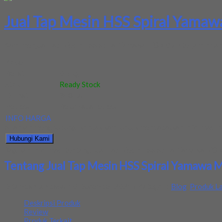
Jual Tap Mesin HSS Spiral Yamaw
Kami menjual Tap Mesin HSS Spiral Yamawa M8 x 0.75 terjamin dan b
Kode
:
-
Berat
:
0.5 kg
Stok
:
Ready Stock
Dilihat
:
348 kali
Review
:
Belum ada review
INFO HARGA
Silahkan menghubungi kontak kami untuk mendapatkan informasi ha
Hubungi Kami
Bagikan informasi tentang
Jual Tap Mesin HSS Spiral Yamawa M8 x
Tentang Jual Tap Mesin HSS Spiral Yamawa M
Ditambahkan pada: 10 December 2021 / Kategori:
Blog
,
Produk La
Deskripsi Produk
Review
Produk Terkait