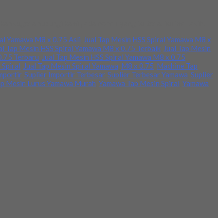
hkan segera hubungi kami pada nomor yang tertera. Terima kasih.
ral Yamawa M8 x 0.75 Asli
,
Jual Tap Mesin HSS Spiral Yamawa M8 x
al Tap Mesin HSS Spiral Yamawa M8 x 0.75 Terbaik
,
Jual Tap Mesin
0.75 Terbaru
,
Jual Tap Mesin HSS Spiral Yamawa M8 x 0.75
 Spiral
,
Jual Tap Mesin Spiral Yamawa
,
M8 x 0.75
,
Machine Tap
mportir
,
Suplier Importir Terbesar
,
Suplier Terbesar Yamawa
,
Suplier
p Mesin Lurus Yamawa Murah
,
Yamawa Tap Mesin Spiral
,
Yamawa