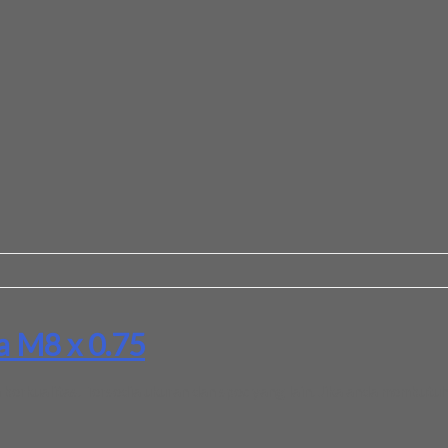
a M8 x 0.75
erkualitas. Tersedia ukuran dan spec yang lain. Jika anda membutuh