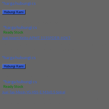
*harga hubungi cs
Hubungi Kami
Jual Drill/Mata Bor HSS Nachi Dia 6.5mm
*harga hubungi cs
Ready Stock
Jual Insert Keito APMT 1135PDER-H2KT
Kami menjual Insert Keito APMT 1135PDER-H2KT terjamin dan
berkualitas. Tersedia ukuran dan spec yang lain....
*harga hubungi cs
Hubungi Kami
Jual Insert Keito APMT 1135PDER-H2KT
*harga hubungi cs
Ready Stock
Jual Tap Mesin YG HSS-E M3x0.5 Spiral
Kami menjual Tap Mesin YG HSS-E M3x0.5 Spiral terjamin dan
berkualitas. Tersedia ukuran dan spec...