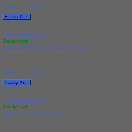
*harga hubungi cs
Hubungi Kami
Jual Ballnose Carbide YG Dia 10x10x20x75
*harga hubungi cs
Ready Stock
Jual Drill HSS YG Straight Dia 17x125x184
Kami menjual Drill HSS YG Straight Dia 17x125x184 terjamin
dan berkualitas. Tersedia ukuran dan spec...
*harga hubungi cs
Hubungi Kami
Jual Drill HSS YG Straight Dia 17x125x184
*harga hubungi cs
Ready Stock
Jual Hand Tap HSS YG M8x1.25 Set
Kami menjual Hand Tap HSS YG M8x1.25 Set terjamin dan
berkualitas. Tersedia ukuran dan spec...