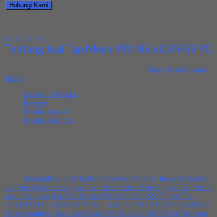
Hubungi Kami
Bagikan informasi tentang
Jual Tap Mesin PO M5 x 0.8 HSS YG
kepada teman atau kerabat Anda.
Tentang Jual Tap Mesin PO M5 x 0.8 HSS YG
Ditambahkan pada: 16 July 2021 / Kategori:
Blog
,
Produk Lapak
Teknik
Deskripsi Produk
Review
Produk Terkait
Produk Terbaru
Kami menjual Tap Mesin PO M5 x 0.8 HSS YG terjamin dan
berkualitas. Tersedia ukuran dan spec yang lain. Jika anda
membutuhkan segera hubungi kami pada nomor yang tertera atau
datang langsung ke lapak kami. Terima kasih.
Tags:
Berkualitas
,
Distributor Yamawa Terbesar
,
Importir Suplier
,
Jual Tap Mesin Lurus
,
Jual Tap Mesin Lurus Murah
,
Jual Tap Mesin
Lurus Yamawa
,
Jual Tap Mesin PO M5 x 0.8 HSS YG
,
Jual Tap
Mesin PO M5 x 0.8 HSS YG Asli
,
Jual Tap Mesin PO M5 x 0.8 HSS
YG Berkualitas
,
Jual Tap Mesin PO M5 x 0.8 HSS YG Di Cikarang
,