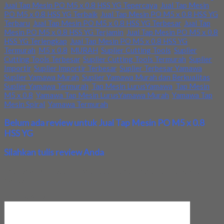
Jual Tap Mesin PO M5 x 0.8 HSS YG Tepercaya
,
Jual Tap Mesin
PO M5 x 0.8 HSS YG Terbaik
,
Jual Tap Mesin PO M5 x 0.8 HSS YG
Terbaru
,
Jual Tap Mesin PO M5 x 0.8 HSS YG Terbesar
,
Jual Tap
Mesin PO M5 x 0.8 HSS YG Terjamin
,
Jual Tap Mesin PO M5 x 0.8
HSS YG Terlengkap
,
Jual Tap Mesin PO M5 x 0.8 HSS YG
Termurah
,
M5 x 0.8
,
MURAH
,
Suplier Cutting Tools
,
Suplier
Cutting Tools Terbesar
,
Suplier Cutting Tools Termurah
,
Suplier
Importir
,
Suplier Importir Terbesar
,
Suplier Terbesar Yamawa
,
Suplier Yamawa Murah
,
Suplier Yamawa Murah dan Berkualitas
,
Suplier Yamawa Termurah
,
Tap Mesin LurusYamawa
,
Tap Mesin
M5 x 0.8
,
Yamawa Tap Mesin LurusYamawa Murah
,
Yamawa Tap
Mesin Spiral
,
Yamawa Termurah
Belum ada review untuk Jual Tap Mesin PO M5 x 0.8
HSS YG
Silahkan tulis review Anda
Your email address will not be published.
Required fields are
marked
*
Review Anda