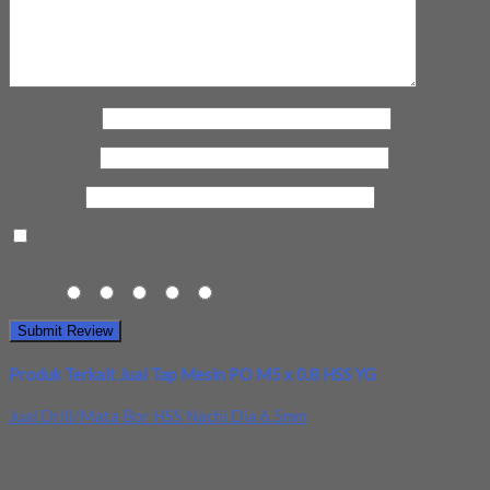
Nama Anda
*
Email Anda
*
Kota Anda
Save my name, email, and website in this browser for the next
time I comment.
Rating
1
2
3
4
5
Produk Terkait Jual Tap Mesin PO M5 x 0.8 HSS YG
Jual Drill/Mata Bor HSS Nachi Dia 6.5mm
Kami menjual Drill/Mata Bor HSS Nachi Dia 6.5mm terjamin dan
berkualitas. Tersedia ukuran dan spec...