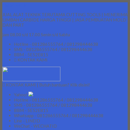
Lapak Teknik
JUAL ALAT TEKNIK TERUTAMA CUTTING TOOLS | MENERIMA
LIMBAH CARBIDE HARGA TINGGI | JASA PEMBUATAN MOLD
DAN PART
jam 08.00 s/d 17.00 Senin s/d Sabtu
Hotline - 081286555764 / 081298444638
SMS - 081286555764 / 081298444638
BBM - 5E52E815
KONTAK KAMI
KONTAK KAMI | Butuh bantuan? Klik disini!
Yahoo!
Hotline - 081286555764 / 081298444638
SMS - 081286555764 / 081298444638
BBM - 5E52E815
Whatsapp - 081286555764 / 081298444638
Line - LINEID
WeChat - WECHATID