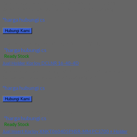
Kami menjual Insert Korloy DNMG 150408-HM PC9030
terjamin dan berkualitas. Tersedia ukuran dan spec yang...
*harga hubungi cs
Hubungi Kami
Jual Insert Korloy DNMG 150408-HM PC9030
*harga hubungi cs
Ready Stock
Jual Holder Korloy DCLNR 16-40-4D
Kami menjual Holder Korloy DCLNR 16-40-4D terjamin dan
berkualitas. Tersedia ukuran dan spec yang lain....
*harga hubungi cs
Hubungi Kami
Jual Holder Korloy DCLNR 16-40-4D
*harga hubungi cs
Ready Stock
Jual Insert Korloy XNKT060405PNSR-MM PC3700 + Holder