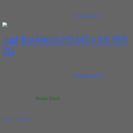
Kami menjual Tap Mesin PO M5 x 0.8 HSS YG terjamin dan
berkualitas. Tersedia ukuran dan spec yang lain. Jika anda
membutuhkan segera hubungi kami...
Selengkapnya
Jual Tap Mesin PO M5 x 0.8 HSS
YG
Kami menjual Tap Mesin PO M5 x 0.8 HSS YG terjamin dan
berkualitas. Tersedia ukuran dan spec yang lain. Jika anda
membutuhkan segera hubungi kami...
Selengkapnya
Kode
:
-
Berat
:
0.5 kg
Stok
:
Ready Stock
Dilihat
:
540 kali
Review
:
Belum ada review
INFO HARGA
Silahkan menghubungi kontak kami untuk mendapatkan informasi
harga produk ini.