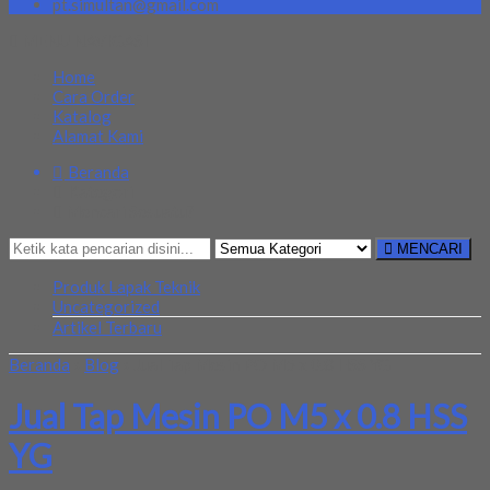
pt.simultan@gmail.com
MENU NAVIGASI
Home
Cara Order
Katalog
Alamat Kami
Beranda
Kategori
Mencari Sesuatu?
MENCARI
Produk Lapak Teknik
Uncategorized
Artikel Terbaru
Beranda
»
Blog
»
Jual Tap Mesin PO M5 x 0.8 HSS YG
Jual Tap Mesin PO M5 x 0.8 HSS
YG