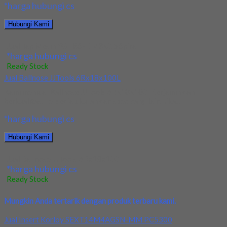
*harga hubungi cs
Hubungi Kami
Jual Tap Mesin YG HSS-E M3x0.5 Spiral
*harga hubungi cs
Ready Stock
Jual Ballnose JJTools 6Rx18x100L
Kami menjual Ballnose JJTools 6Rx18x100L terjamin dan
berkualitas. Tersedia ukuran dan spec yang lain. Jika...
*harga hubungi cs
Hubungi Kami
Jual Ballnose JJTools 6Rx18x100L
*harga hubungi cs
Ready Stock
Mungkin Anda tertarik dengan produk terbaru kami.
Jual Insert Korloy SEXT14M4AGSN-MM PC5300