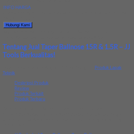
Review
:
Belum ada review
INFO HARGA
Silahkan menghubungi kontak kami untuk mendapatkan informasi
harga produk ini.
Hubungi Kami
Bagikan informasi tentang
Jual Taper Ballnose 15R & 1.5R – JJ
Tools Berkualitas!
kepada teman atau kerabat Anda.
Tentang Jual Taper Ballnose 15R & 1.5R – JJ
Tools Berkualitas!
Ditambahkan pada: 6 August 2018 / Kategori:
Produk Lapak
Teknik
Deskripsi Produk
Review
Produk Terkait
Produk Terbaru
Kami menjual Taper Ballnose brand JJ Tools ukuran
15Rx1°30x30x80L & 1.5Rx30x1°30x80L berkualitas harga
kompetitif. Jika Anda membutuhkan produk ini, segera hubungi
kontak kami.