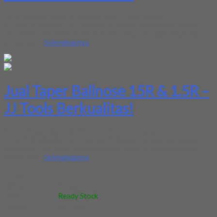
Kami menjual Taper Ballnose brand JJ Tools ukuran
15Rx1°30x30x80L & 1.5Rx30x1°30x80L berkualitas harga
kompetitif. Jika Anda membutuhkan produk ini, segera hubungi
kontak kami.
Selengkapnya
Jual Taper Ballnose 15R & 1.5R –
JJ Tools Berkualitas!
Kami menjual Taper Ballnose brand JJ Tools ukuran
15Rx1°30x30x80L & 1.5Rx30x1°30x80L berkualitas harga
kompetitif. Jika Anda membutuhkan produk ini, segera hubungi
kontak kami.
Selengkapnya
Kode
:
-
Berat
:
0.5 kg
Stok
:
Ready Stock
Dilihat
:
877 kali