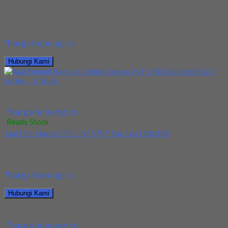
Kami menjual Endmill carbide radius Ukuran
2×1°xR0.5x2x16x50L JJ Series – JJ Tools. Barang selalu
tersedia...
*harga hubungi cs
Hubungi Kami
Jual Endmill Radius Carbide Ukuran 2×1°xR0.5x2x16x50L JJ
Series – JJ Tools
*harga hubungi cs
Ready Stock
Jual Drill Nachi SGES LN7570P Dia 16x120x185
Kami menjual Drill Nachi SGES LN7570P Dia 16x120x185
Kualitas Terbaik. Jika anda membutuhkan segera hubungi...
*harga hubungi cs
Hubungi Kami
Jual Drill Nachi SGES LN7570P Dia 16x120x185
*harga hubungi cs