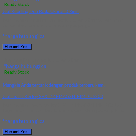
Ready Stock
Jual Knurling Dua Roda Ukuran 0.8mm
Kami menjual Knurling Dua Roda Ukuran 0.8mm terjamin dan
berkualitas. Tersedia ukuran dan spec yang...
*harga hubungi cs
Hubungi Kami
Jual Knurling Dua Roda Ukuran 0.8mm
*harga hubungi cs
Ready Stock
Mungkin Anda tertarik dengan produk terbaru kami.
Jual Insert Korloy SEXT14M4AGSN-MM PC5300
Kami menjual Insert Korloy SEXT14M4AGSN-MM PC5300
terjamin dan berkualitas. Tersedia ukuran dan spec yang lain....
*harga hubungi cs
Hubungi Kami