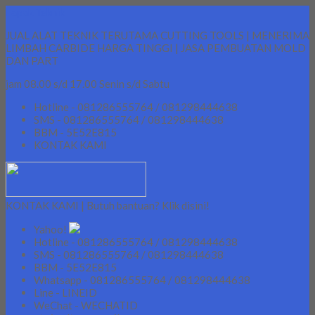
Lapak Teknik
JUAL ALAT TEKNIK TERUTAMA CUTTING TOOLS | MENERIMA
LIMBAH CARBIDE HARGA TINGGI | JASA PEMBUATAN MOLD
DAN PART
jam 08.00 s/d 17.00 Senin s/d Sabtu
Hotline - 081286555764 / 081298444638
SMS - 081286555764 / 081298444638
BBM - 5E52E815
KONTAK KAMI
KONTAK KAMI | Butuh bantuan? Klik disini!
Yahoo!
Hotline - 081286555764 / 081298444638
SMS - 081286555764 / 081298444638
BBM - 5E52E815
Whatsapp - 081286555764 / 081298444638
Line - LINEID
WeChat - WECHATID