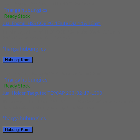
Jual Reamer Mesin Spiral HSS YG Dia 16mm
*harga hubungi cs
Ready Stock
Jual Endmill HSS CO8 YG 4Flute Dia 14 & 15mm
Kami menjual Endmill HSS CO8 YG 4Flute Dia 14 & 15mm
terjamin dan berkualitas. Tersedia...
*harga hubungi cs
Hubungi Kami
Jual Endmill HSS CO8 YG 4Flute Dia 14 & 15mm
*harga hubungi cs
Ready Stock
Jual Holder Taegutec TE90AP 233-32-17-L300
Kami menjual TE90AP 233-32-17-L300 terjamin dan berkualitas.
Tersedia ukuran dan spec yang lain. Jika anda...
*harga hubungi cs
Hubungi Kami