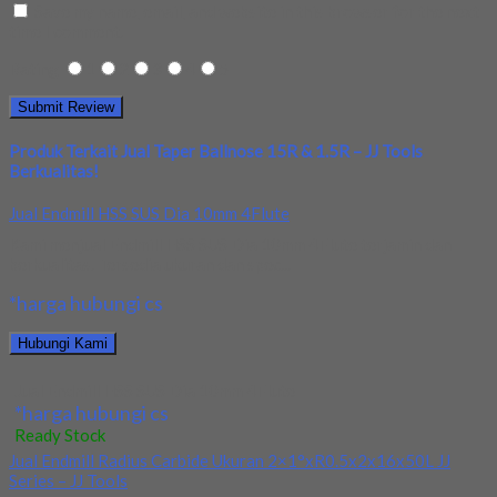
Save my name, email, and website in this browser for the next
time I comment.
Rating
1
2
3
4
5
Produk Terkait Jual Taper Ballnose 15R & 1.5R – JJ Tools
Berkualitas!
Jual Endmill HSS SUS Dia 10mm 4Flute
Kami menjual Endmill HSS SUS Dia 10mm 4Flute terjamin dan
berkualitas. Tersedia ukuran dan spec...
*harga hubungi cs
Hubungi Kami
Jual Endmill HSS SUS Dia 10mm 4Flute
*harga hubungi cs
Ready Stock
Jual Endmill Radius Carbide Ukuran 2×1°xR0.5x2x16x50L JJ
Series – JJ Tools