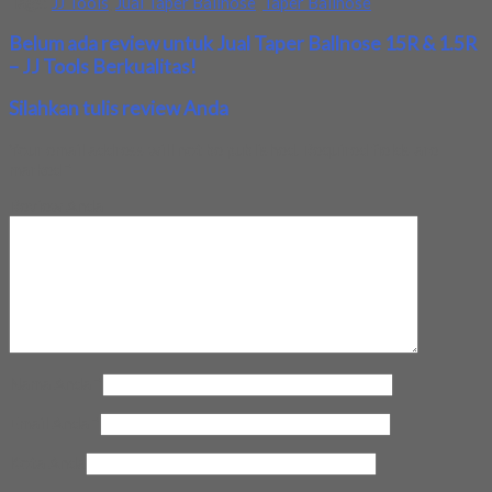
Tags:
JJ Tools
,
Jual Taper Ballnose
,
Taper Ballnose
Belum ada review untuk Jual Taper Ballnose 15R & 1.5R
– JJ Tools Berkualitas!
Silahkan tulis review Anda
Your email address will not be published.
Required fields are
marked
*
Review Anda
Nama Anda
*
Email Anda
*
Kota Anda