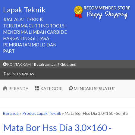
Lapak Teknik
JUAL ALAT TEKNIK
TERUTAMA CUTTING TOOLS |
MENERIMA LIMBAH CARBIDE
HARGA TINGGI | JASA
PEMBUATAN MOLD DAN
PART
KONTAK KAMI | Butuh bantuan? Klik disini!
MENU NAVIGASI
BERANDA
KATEGORI
MENCARI SESUATU?
Beranda
»
Produk Lapak Teknik
»
Mata Bor Hss Dia 3.0×160 -Somta
Mata Bor Hss Dia 3.0×160 -