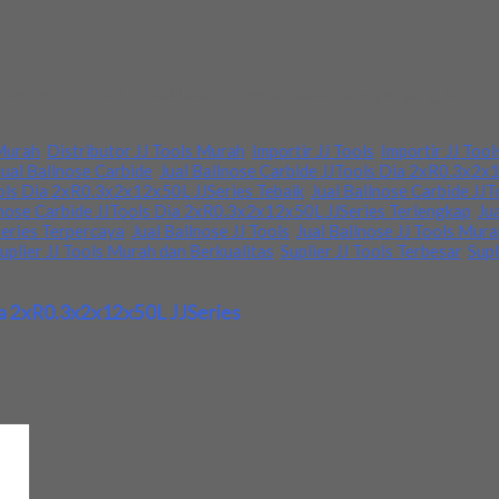
es terjamin dan berkualitas. Tersedia ukuran dan spec yang lain. 
 Murah
,
Distributor JJ Tools Murah
,
Importir JJ Tools
,
Importir JJ Tool
Jual Ballnose Carbide
,
Jual Ballnose Carbide JJTools Dia 2xR0.3x2x1
ools Dia 2xR0.3x2x12x50L JJSeries Tebaik
,
Jual Ballnose Carbide JJ
lnose Carbide JJTools Dia 2xR0.3x2x12x50L JJSeries Terlengkap
,
Ju
eries Terpercaya
,
Jual Ballnose JJ Tools
,
Jual Ballnose JJ Tools Mur
uplier JJ Tools Murah dan Berkualitas
,
Suplier JJ Tools Terbesar
,
Supl
ia 2xR0.3x2x12x50L JJSeries
d
*