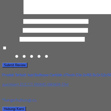
Review Anda
Nama Anda
*
Email Anda
*
Kota Anda
Save my name, email, and website in this browser for the next t
Rating
1
2
3
4
5
Produk Terkait Jual Ballnose Carbide JJTools Dia 2xR0.3x2x12x50
Jual Insert ZCC CT WNMG 080404-DM
Kami menjual Insert ZCC CT WNMG 080404-DM terjamin dan berkual
*harga hubungi cs
Hubungi Kami