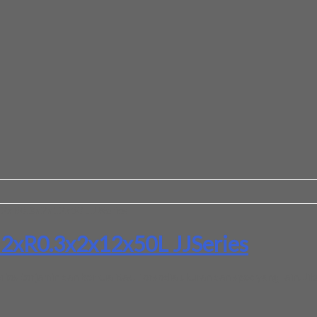
ia 2xR0.3x2x12x50L JJSeries
a 2xR0.3x2x12x50L JJSeries
es terjamin dan berkualitas. Tersedia ukuran dan spec yang lain. J