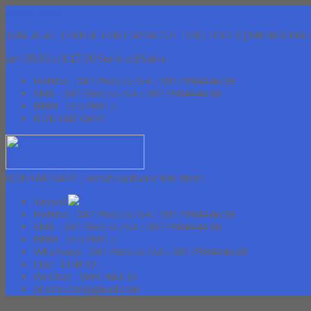
Lapak Teknik
JUAL ALAT TEKNIK TERUTAMA CUTTING TOOLS | MENERIMA 
jam 08.00 s/d 17.00 Senin s/d Sabtu
Hotline - 081286555764 / 081298444638
SMS - 081286555764 / 081298444638
BBM - 5E52E815
KONTAK KAMI
KONTAK KAMI | Butuh bantuan? Klik disini!
Yahoo!
Hotline - 081286555764 / 081298444638
SMS - 081286555764 / 081298444638
BBM - 5E52E815
Whatsapp - 081286555764 / 081298444638
Line - LINEID
WeChat - WECHATID
pt.simultan@gmail.com