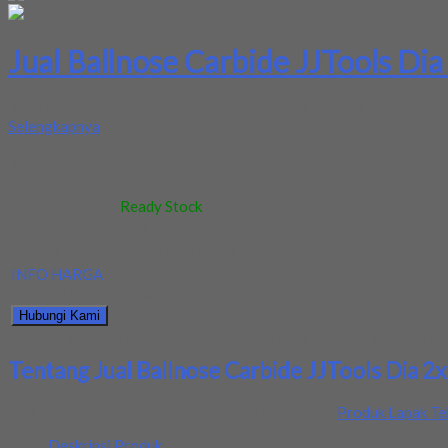
Jual Ballnose Carbide JJTools Di
Kami menjual Ballnose Carbide JJTools Dia 2xR0.3x2x12x50L JJSeri
Selengkapnya
Kode
:
-
Berat
:
0.5 kg
Stok
:
Ready Stock
Dilihat
:
482 kali
Review
:
Belum ada review
INFO HARGA
Silahkan menghubungi kontak kami untuk mendapatkan informasi ha
Hubungi Kami
Bagikan informasi tentang
Jual Ballnose Carbide JJTools Dia 2xR
Tentang Jual Ballnose Carbide JJTools Dia 
Ditambahkan pada: 11 February 2022 / Kategori:
Produk Lapak Te
Deskripsi Produk