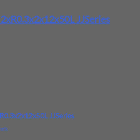
a 2xR0.3x2x12x50L JJSeries
es terjamin dan berkualitas. Tersedia ukuran dan spec yang lain. J
rga produk ini.
0.3x2x12x50L JJSeries
kepada teman atau kerabat Anda.
2xR0.3x2x12x50L JJSeries
knik