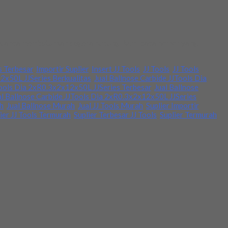
Jika anda membutuhkan segera hubungi kami pada nomor yang
s Terbesar
,
Importir Suplier
,
Insert JJ Tools
,
JJ Tools
,
JJ Tools
2x50L JJSeries Berkualitas
,
Jual Ballnose Carbide JJTools Dia
Tools Dia 2xR0.3x2x12x50L JJSeries Terbesar
,
Jual Ballnose
al Ballnose Carbide JJTools Dia 2xR0.3x2x12x50L JJSeries
ah
,
Jual Ballnose Murah
,
Jual JJ Tools Murah
,
Suplier Importir
,
ier JJ Tools Termurah
,
Suplier Terbesar JJ Tools
,
Suplier Termurah