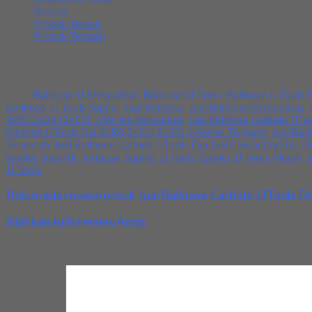
Review
Produk Terkait
Produk Terbaru
Kami menjual Ballnose Carbide JJTools Dia 2xR0.3x2x12x50L JJSeri
tertera. Terimakasih
Tags:
Ballnose JJ Berkualitas
,
Ballnose JJ Tools
,
Ballnose JJ Tools
Ballnose
,
JJ Tools Suplier
,
Jual Ballnose
,
Jual Ballnose Berkualitas
,
2xR0.3x2x12x50L JJSeries Berkualtas
,
Jual Ballnose Carbide JJT
Carbide JJTools Dia 2xR0.3x2x12x50L JJSeries Terjamin
,
Jual Bal
Termurah
,
Jual Ballnose Carbide JJTools Dia 2xR0.3x2x12x50L JJS
Suplier Importir Terbesar
,
Suplier JJ Tools
,
Suplier JJ Tools Murah
,
S
JJ Tools
Belum ada review untuk Jual Ballnose Carbide JJTools D
Silahkan tulis review Anda
Your email address will not be published.
Required fields are marke