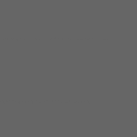
tas harga kompetitif. Jika Anda membutuhkan produk...
n harga yang murah dan berkualitas yang...