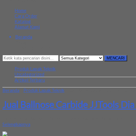
MENU NAVIGASI
Home
Cara Order
Katalog
Alamat Kami
Beranda
Kategori
Mencari Sesuatu?
MENCARI
Produk Lapak Teknik
Uncategorized
Artikel Terbaru
Beranda
»
Produk Lapak Teknik
»
Jual Ballnose Carbide JJTools D
Jual Ballnose Carbide JJTools Di
Kami menjual Ballnose Carbide JJTools Dia 2xR0.3x2x12x50L JJSeri
Selengkapnya