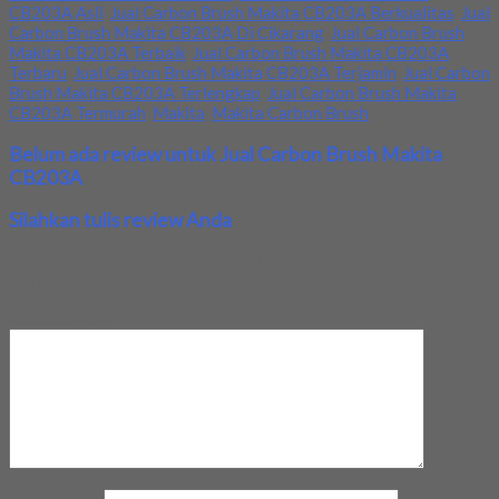
CB203A Asli
,
Jual Carbon Brush Makita CB203A Berkualitas
,
Jual
Carbon Brush Makita CB203A Di Cikarang
,
Jual Carbon Brush
Makita CB203A Terbaik
,
Jual Carbon Brush Makita CB203A
Terbaru
,
Jual Carbon Brush Makita CB203A Terjamin
,
Jual Carbon
Brush Makita CB203A Terlengkap
,
Jual Carbon Brush Makita
CB203A Termurah
,
Makita
,
Makita Carbon Brush
Belum ada review untuk Jual Carbon Brush Makita
CB203A
Silahkan tulis review Anda
Your email address will not be published.
Required fields are
marked
*
Review Anda
Nama Anda
*