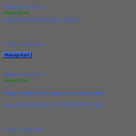
Jual Reamer HSS Dia 8×200 DYC
*harga hubungi cs
Ready Stock
Jual Endmill 8x8x20x60 Short Merk YG
Kami menjual endmill dengan ukuran dia 8x8x20x60. Barang
tersedia baru kualitas terjamin, dan harga terjangkau.....
*harga hubungi cs
Hubungi Kami
Jual Endmill 8x8x20x60 Short Merk YG
*harga hubungi cs
Ready Stock
Mungkin Anda tertarik dengan produk terbaru kami.
Jual Insert Korloy SEXT14M4AGSN-MM PC5300
Kami menjual Insert Korloy SEXT14M4AGSN-MM PC5300
terjamin dan berkualitas. Tersedia ukuran dan spec yang lain....
*harga hubungi cs