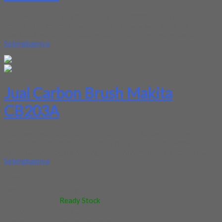
Kami menjual Carbon Brush Makita CB203A terjamin dan
berkualitas. Tersedia ukuran dan spec yang lain. Jika anda
membutuhkan segera hubungi kami pada nomor yang tertera....
Selengkapnya
Jual Carbon Brush Makita
CB203A
Kami menjual Carbon Brush Makita CB203A terjamin dan
berkualitas. Tersedia ukuran dan spec yang lain. Jika anda
membutuhkan segera hubungi kami pada nomor yang tertera....
Selengkapnya
Kode
:
-
Berat
:
0.5 kg
Stok
:
Ready Stock
Dilihat
:
366 kali