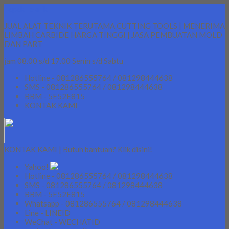
Lapak Teknik
JUAL ALAT TEKNIK TERUTAMA CUTTING TOOLS | MENERIMA
LIMBAH CARBIDE HARGA TINGGI | JASA PEMBUATAN MOLD
DAN PART
jam 08.00 s/d 17.00 Senin s/d Sabtu
Hotline - 081286555764 / 081298444638
SMS - 081286555764 / 081298444638
BBM - 5E52E815
KONTAK KAMI
KONTAK KAMI | Butuh bantuan? Klik disini!
Yahoo!
Hotline - 081286555764 / 081298444638
SMS - 081286555764 / 081298444638
BBM - 5E52E815
Whatsapp - 081286555764 / 081298444638
Line - LINEID
WeChat - WECHATID