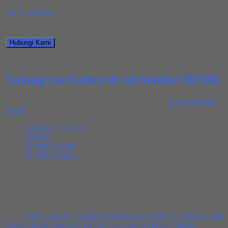
Review
:
Belum ada review
INFO HARGA
Silahkan menghubungi kontak kami untuk mendapatkan informasi
harga produk ini.
Hubungi Kami
Bagikan informasi tentang
Jual Carbon Brush Makita CB203A
kepada teman atau kerabat Anda.
Tentang Jual Carbon Brush Makita CB203A
Ditambahkan pada: 18 October 2021 / Kategori:
Produk Lapak
Teknik
Deskripsi Produk
Review
Produk Terkait
Produk Terbaru
Kami menjual Carbon Brush Makita CB203A terjamin dan
berkualitas. Tersedia ukuran dan spec yang lain. Jika anda
membutuhkan segera hubungi kami pada nomor yang tertera.
Terima kasih.
Tags:
Carbon Brush
,
Carbon Brush Makita CB203A
,
CB203A
,
Jual
Carbon Brush Makita CB203A
,
Jual Carbon Brush Makita