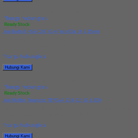
Jual Reamer Mesin Spiral HSS YG Dia 16mm
*harga hubungi cs
Ready Stock
Jual Endmill HSS CO8 YG 4Flute Dia 14 & 15mm
Kami menjual Endmill HSS CO8 YG 4Flute Dia 14 & 15mm
terjamin dan berkualitas. Tersedia...
*harga hubungi cs
Hubungi Kami
Jual Endmill HSS CO8 YG 4Flute Dia 14 & 15mm
*harga hubungi cs
Ready Stock
Jual Holder Taegutec TE90AP 233-32-17-L300
Kami menjual TE90AP 233-32-17-L300 terjamin dan berkualitas.
Tersedia ukuran dan spec yang lain. Jika anda...
*harga hubungi cs
Hubungi Kami