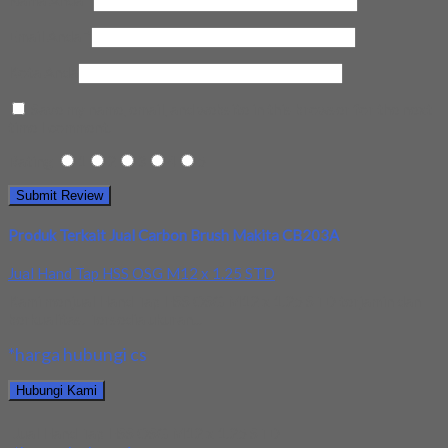
Email Anda
*
Kota Anda
Save my name, email, and website in this browser for the next
time I comment.
Rating
1
2
3
4
5
Produk Terkait Jual Carbon Brush Makita CB203A
Jual Hand Tap HSS OSG M12 x 1.25 STD
Kami menjual Hand Tap HSS OSG M12 x 1.25 STD terjamin dan
berkualitas. Tersedia ukuran...
*harga hubungi cs
Hubungi Kami
Jual Hand Tap HSS OSG M12 x 1.25 STD