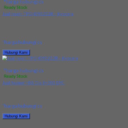
*harga hubungi cs
Ready Stock
Jual Insert TPGH090202R – Kyocera
Kami menjual Insert TPGH090202R brand Kyocera berkualitas
dengan harga kompetitif. Jika Anda membutukan produk ini,
segera...
*harga hubungi cs
Hubungi Kami
Jual Insert TPGH090202R – Kyocera
*harga hubungi cs
Ready Stock
/ TPGH090202R - Kyocera
Jual Reamer HSS Dia 8×200 DYC
Kami menjual reamer diameter 8×200 HSS Merk DYC. Barang
selalu tersedia baru dan harga yang...
*harga hubungi cs
Hubungi Kami