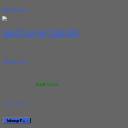
dengan ukuran lainnya bisa menghubungi kami. Terima...
Selengkapnya
Jual Cunner Carbide
Kami Menjual Cunner Carbide , Dengan harga yang murah dan
berkualitas yang baik. Jika Anda membutuhkan cunner Carbide
dengan ukuran lainnya bisa menghubungi kami. Terima...
Selengkapnya
Kode
:
-
Berat
:
0.5 kg
Stok
:
Ready Stock
Dilihat
:
440 kali
Review
:
Belum ada review
INFO HARGA
Silahkan menghubungi kontak kami untuk mendapatkan informasi
harga produk ini.
Hubungi Kami
Bagikan informasi tentang
Jual Cunner Carbide
kepada teman