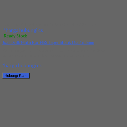
Hubungi Kami
Jual Drill/Mata Bor HSS Taper Shank 10.2mm
*harga hubungi cs
Ready Stock
Jual Drill/Mata Bor Nachi Long Dia 6.5x150x300
Kami menjual Drill/Mata Bor Nachi Long Dia 6.5x150x300
terjamin dan berkualitas. Tersedia ukuran dan spec...
*harga hubungi cs
Hubungi Kami
Jual Drill/Mata Bor Nachi Long Dia 6.5x150x300
*harga hubungi cs
Ready Stock
Jual Drill/Mata Bor Carbide Nachi Dia 4mm
Kami menjual Drill/Mata Bor Carbide Nachi Dia 4mm terjamin dan
berkualitas. Tersedia ukuran dan spec...
*harga hubungi cs