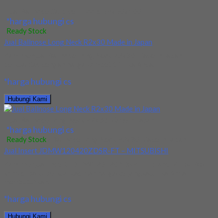
Jual Ballnose Carbide JJTools 5Rx50x100L
*harga hubungi cs
Ready Stock
Jual Ballnose Long Neck R2x30 Made in Japan
Kami menjual Ballnose Long Neck R2x30 Made in Japan
berkualitas dengan harga kompetitif. Jika Anda...
*harga hubungi cs
Hubungi Kami
Jual Ballnose Long Neck R2x30 Made in Japan
*harga hubungi cs
Ready Stock
/ Ballnose Long Neck R2x30 Made in Japan
Jual Insert JDMW120420ZDSR-FT – MITSUBISHI
Kami menjual Insert JDMW120420ZDSR-FT brand MITSUBISHI
kondisi baru, berkualitas, dan harga terjangkau. Jika Anda
membutuhkan...
*harga hubungi cs
Hubungi Kami