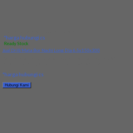
Hubungi Kami
Jual Drill/Mata Bor HSS Nachi Long Dia 6x150x300
*harga hubungi cs
Ready Stock
Jual Mata Bor/Drill HSS Nachi Dia 5.2mm
Kami menjual Mata Bor/Drill HSS Nachi Dia 5.2mm terjamin dan
berkualitas. Tersedia ukuran dan spec...
*harga hubungi cs
Hubungi Kami
Jual Mata Bor/Drill HSS Nachi Dia 5.2mm
*harga hubungi cs
Ready Stock
Mata Bor/Drill HSS Long YG Dia 5x100x150
Kami menjual Mata Bor/Drill HSS Long YG Dia 5x100x150
terjamin dan berkualitas. Tersedia ukuran dan...
*harga hubungi cs