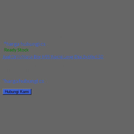
Hubungi Kami
Jual Ballnose Carbide YG 12x12x22x150
*harga hubungi cs
Ready Stock
Jual Ballnose Carbide YG Dia 10x10x18x100
Kami menjual Ballnose Carbide YG Dia 10x10x18x100 terjamin
dan berkualitas. Tersedia ukuran dan spec yang...
*harga hubungi cs
Hubungi Kami
Jual Ballnose Carbide YG Dia 10x10x18x100
*harga hubungi cs
Ready Stock
Jual Ballnose Carbide YG 2x1x4x1.6(16)x50
Kami menjual Ballnose Carbide YG 2x1x4x1.6(16)x50 terjamin
dan berkualitas. Tersedia ukuran dan spec yang lain....
*harga hubungi cs