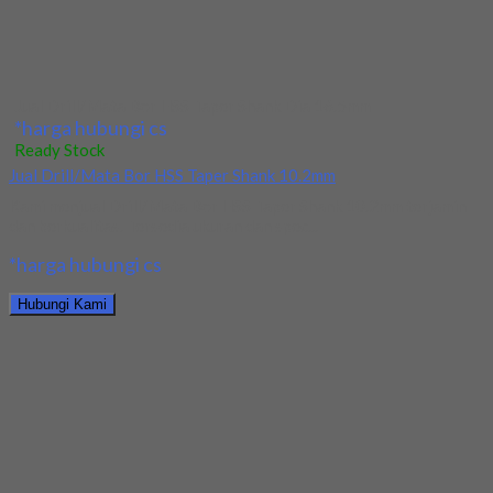
Hubungi Kami
Jual Drill/Mata Bor Carbide Nachi Dia 4mm
*harga hubungi cs
Ready Stock
Jual Drill/Mata Bor HSS Nachi Long Dia 2x60x150
Kami menjual Drill/Mata Bor HSS Nachi Long Dia 2x60x150
terjamin dan berkualitas. Tersedia ukuran dan...
*harga hubungi cs
Hubungi Kami
Jual Drill/Mata Bor HSS Nachi Long Dia 2x60x150
*harga hubungi cs
Ready Stock
Jual Drill/Mata Bor HSS Nachi Long Dia 6x150x300
Kami menjual Drill/Mata Bor HSS Nachi Long Dia 6x150x300
terjamin dan berkualitas. Tersedia ukuran dan...
*harga hubungi cs