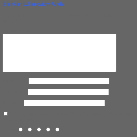
Silahkan tulis review Anda
Your email address will not be published.
Required fields are
marked
*
Review Anda
Nama Anda
*
Email Anda
*
Kota Anda
Save my name, email, and website in this browser for the next
time I comment.
Rating
1
2
3
4
5