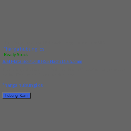
Hubungi Kami
Jual Ballnose Carbide YG Dia 4x6x8x70
*harga hubungi cs
Ready Stock
Jual Ballnose Carbide YG Dia 10x10x20x75
Kami menjual Ballnose Carbide YG Dia 10xx10x20x75 terjamin
dan berkualitas. Tersedia ukuran dan spec yang...
*harga hubungi cs
Hubungi Kami