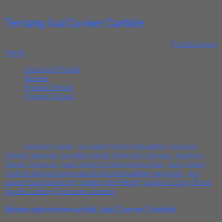
atau kerabat Anda.
Tentang Jual Cunner Carbide
Ditambahkan pada: 15 December 2020 / Kategori:
Produk Lapak
Teknik
Deskripsi Produk
Review
Produk Terkait
Produk Terbaru
Kami Menjual Cunner Carbide , Dengan harga yang murah dan
berkualitas yang baik. Jika Anda membutuhkan cunner Carbide
dengan ukuran lainnya bisa menghubungi kami. Terima Kasih
Tags:
Jual Alat Teknik
,
Jual Alat Teknik Berkualitas
,
Jual Alat
Teknik Cikarang
,
Jual Alat Teknik Terbesar Cikarang
,
Jual Alat
Teknik Termurah
,
Jual Cunner Carbide berkualitas
,
Jual Cunner
Carbide dengan harga murah dan berkualitas yang baik.
,
Jual
cunner Carbide murah
,
Suplier Alat Teknik
,
Suplier Cutting Tools
,
Suplier Cutting Tools dan General
Belum ada review untuk Jual Cunner Carbide