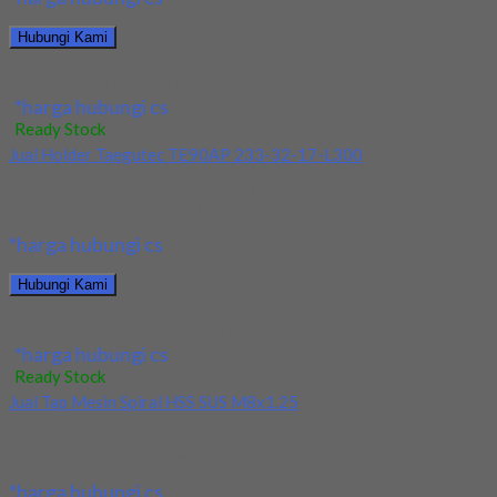
Hubungi Kami
Jual Endmill HSS CO8 YG 4Flute Dia 14 & 15mm
*harga hubungi cs
Ready Stock
Jual Holder Taegutec TE90AP 233-32-17-L300
Kami menjual TE90AP 233-32-17-L300 terjamin dan berkualitas.
Tersedia ukuran dan spec yang lain. Jika anda...
*harga hubungi cs
Hubungi Kami
Jual Holder Taegutec TE90AP 233-32-17-L300
*harga hubungi cs
Ready Stock
Jual Tap Mesin Spiral HSS SUS M8x1.25
Kami menjual Tap Mesin Spiral HSS SUS M8x1.25 terjamin dan
berkualitas. Tersedia ukuran dan spec...
*harga hubungi cs