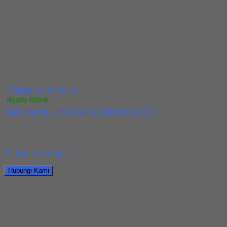
Jual Ballnose Carbide YG Dia 10x10x20x75
*harga hubungi cs
Ready Stock
Jual Drill HSS YG Straight Dia 17x125x184
Kami menjual Drill HSS YG Straight Dia 17x125x184 terjamin
dan berkualitas. Tersedia ukuran dan spec...
*harga hubungi cs
Hubungi Kami