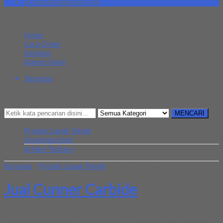
pt.simultan@gmail.com
MENU NAVIGASI
Home
Cara Order
Katalog
Alamat Kami
Beranda
Kategori
Mencari Sesuatu?
MENCARI
Produk Lapak Teknik
Uncategorized
Artikel Terbaru
Beranda
»
Produk Lapak Teknik
»
Jual Cunner Carbide
Jual Cunner Carbide
Kami Menjual Cunner Carbide , Dengan harga yang murah dan
berkualitas yang baik. Jika Anda membutuhkan cunner Carbide