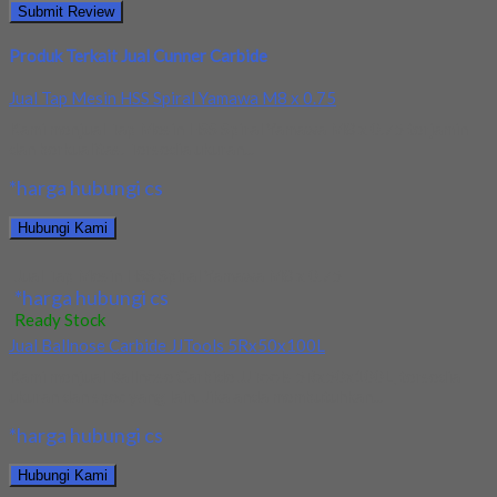
Produk Terkait Jual Cunner Carbide
Jual Tap Mesin HSS Spiral Yamawa M8 x 0.75
Kami menjual Tap Mesin HSS Spiral Yamawa M8 x 0.75 terjamin
dan berkualitas. Tersedia ukuran...
*harga hubungi cs
Hubungi Kami
Jual Tap Mesin HSS Spiral Yamawa M8 x 0.75
*harga hubungi cs
Ready Stock
Jual Ballnose Carbide JJTools 5Rx50x100L
Kami menjual Ballnose Carbide JJTools 5Rx50x100L, tersedia
ukuran dan spec yang lain. Jika anda membutuhkan...
*harga hubungi cs
Hubungi Kami