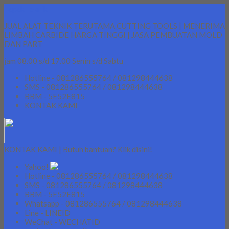
Lapak Teknik
JUAL ALAT TEKNIK TERUTAMA CUTTING TOOLS | MENERIMA
LIMBAH CARBIDE HARGA TINGGI | JASA PEMBUATAN MOLD
DAN PART
jam 08.00 s/d 17.00 Senin s/d Sabtu
Hotline - 081286555764 / 081298444638
SMS - 081286555764 / 081298444638
BBM - 5E52E815
KONTAK KAMI
KONTAK KAMI | Butuh bantuan? Klik disini!
Yahoo!
Hotline - 081286555764 / 081298444638
SMS - 081286555764 / 081298444638
BBM - 5E52E815
Whatsapp - 081286555764 / 081298444638
Line - LINEID
WeChat - WECHATID