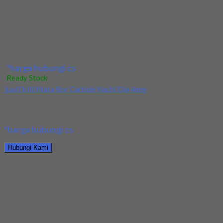
Hubungi Kami
Mata Bor/Drill HSS Long YG Dia 5x100x150
*harga hubungi cs
Ready Stock
Jual Drill HSS YG Dia 17.5x130x191
Kami menjual Drill HSS YG Dia 17.5x130x191 terjamin dan
berkualitas. Tersedia ukuran dan spec yang...
*harga hubungi cs
Hubungi Kami
Jual Drill HSS YG Dia 17.5x130x191
*harga hubungi cs
Ready Stock
Jual Ballnose Carbide YG 12x12x22x150
Kami menjual Ballnose Carbide YG 12x12x22x150 terjamin dan
berkualitas. Tersedia ukuran dan spec yang lain....
*harga hubungi cs