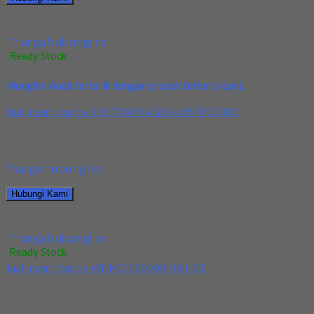
Jual Insert JDMW120420ZDSR-FT – MITSUBISHI
*harga hubungi cs
Ready Stock
/ Insert JDMW120420ZDSR-FT - MITSUBISHI
Mungkin Anda tertarik dengan produk terbaru kami.
Jual Insert Korloy SEXT14M4AGSN-MM PC5300
Kami menjual Insert Korloy SEXT14M4AGSN-MM PC5300
terjamin dan berkualitas. Tersedia ukuran dan spec yang lain....
*harga hubungi cs
Hubungi Kami
Jual Insert Korloy SEXT14M4AGSN-MM PC5300
*harga hubungi cs
Ready Stock
Jual Insert Korloy WNMG 060408 HA H01
Kami menjual Insert Korloy WNMG 060408 HA H01 terjamin dan
berkualitas. Tersedia ukuran dan spec...