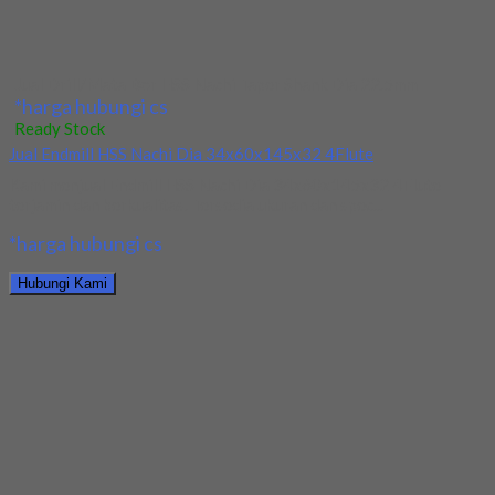
Hubungi Kami
Jual Endmill HSS Nachi Dia 34x60x145x32 4Flute
*harga hubungi cs
Ready Stock
Jual Drill/Mata Bor HSS Taper Shank Dia 16.5mm
Kami menjual Drill/Mata Bor HSS Taper Shank Dia 16.5mm
terjamin dan berkualitas. Tersedia ukuran dan...
*harga hubungi cs
Hubungi Kami
Jual Drill/Mata Bor HSS Taper Shank Dia 16.5mm
*harga hubungi cs
Ready Stock
Jual Drill/Mata Bor HSS Taper Shank 10.2mm
Kami menjual Drill/Mata Bor HSS Taper Shank 10.2mm terjamin
dan berkualitas. Tersedia ukuran dan spec...
*harga hubungi cs