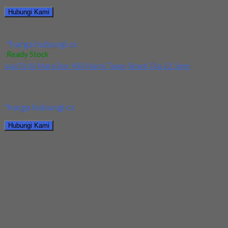
Hubungi Kami
Jual Drill/Mata Bor HSS SUS Dia 10.5mm Straight
*harga hubungi cs
Ready Stock
Jual Drill/Mata Bor HSS Nachi Taper Shank Dia 22.5mm
Kami menjual Drill/Mata Bor HSS Nachi Taper Shank Dia 22.5mm
terjamin dan berkualitas. Tersedia ukuran...
*harga hubungi cs
Hubungi Kami
Jual Drill/Mata Bor HSS Nachi Taper Shank Dia 22.5mm
*harga hubungi cs
Ready Stock
Jual Endmill HSS Nachi Dia 34x60x145x32 4Flute
Kami menjual Endmill HSS Nachi Dia 34x60x145x32 4Flute
terjamin dan berkualitas. Tersedia ukuran dan spec...
*harga hubungi cs