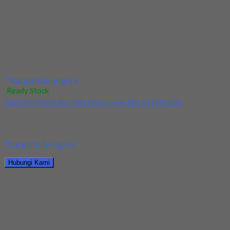
Hubungi Kami
Jual Ballnose Carbide YG 2x1x4x1.6(16)x50
*harga hubungi cs
Ready Stock
Jual Ballnose Carbide YG 3x6x2.4(25)x65
Kami menjual Ballnose Carbide YG 3x6x2.4(25)x65 terjamin dan
berkualitas. Tersedia ukuran dan spec yang lain....
*harga hubungi cs
Hubungi Kami
Jual Ballnose Carbide YG 3x6x2.4(25)x65
*harga hubungi cs
Ready Stock
Jual Ballnose Carbide YG Dia 4x6x8x70
Kami menjual allnose Carbide YG Dia 4x6x8x70 terjamin dan
berkualitas. Tersedia ukuran dan spec yang...
*harga hubungi cs