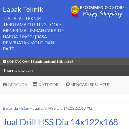
Lapak Teknik
JUAL ALAT TEKNIK
TERUTAMA CUTTING TOOLS |
MENERIMA LIMBAH CARBIDE
HARGA TINGGI | JASA
PEMBUATAN MOLD DAN
PART
KONTAK KAMI | Butuh bantuan? Klik disini!
MENU NAVIGASI
BERANDA
KATEGORI
MENCARI SESUATU?
Beranda
»
Blog
»
Jual Drill HSS Dia 14x122x168 YG
Jual Drill HSS Dia 14x122x168