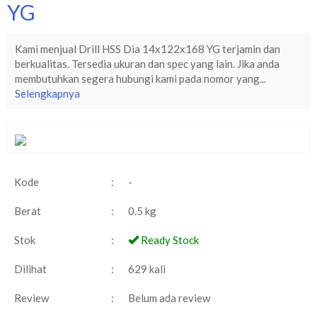
YG
Kami menjual Drill HSS Dia 14x122x168 YG terjamin dan
berkualitas. Tersedia ukuran dan spec yang lain. Jika anda
membutuhkan segera hubungi kami pada nomor yang...
Selengkapnya
Kode
:
-
Berat
:
0.5 kg
Stok
:
Ready Stock
Dilihat
:
629 kali
Review
:
Belum ada review