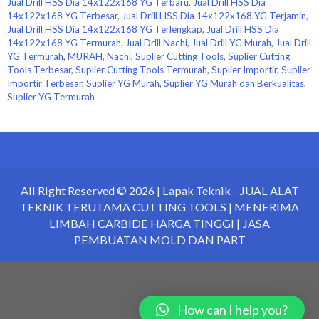
Jual Drill HSS Dia 14x122x168 YG Terbaru
,
Jual Drill HSS Dia
14x122x168 YG Terbesar
,
Jual Drill HSS Dia 14x122x168 YG Terjamin
,
Jual Drill HSS Dia 14x122x168 YG Terlengkap
,
Jual Drill HSS Dia
14x122x168 YG Termurah
,
Jual Drill Nachi
,
Jual Drill YG Murah
,
Jual Drill
YG Termurah
,
MURAH
,
Nachi
,
Suplier Cutting Tools
,
Suplier Cutting
Tools Terbesar
,
Suplier Cutting Tools Termurah
,
Suplier Importir
,
Suplier
Importir Terbesar
,
Suplier YG Murah
,
Suplier YG Murah dan Berkualitas
,
Suplier YG Termurah
All Right Reserved © 2026 |
Lapak Teknik
- JUAL ALAT
TEKNIK TERUTAMA CUTTING TOOLS | MENERIMA
LIMBAH CARBIDE HARGA TINGGI | JASA
PEMBUATAN MOLD DAN PART
How can I help you?