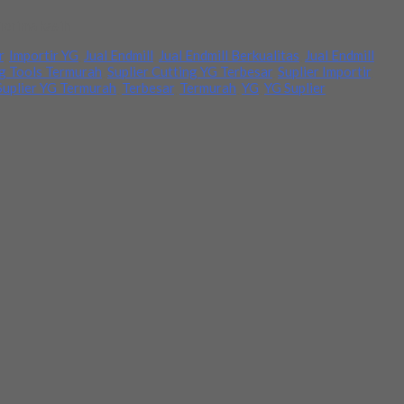
Terima kasih
r
,
Importir YG
,
Jual Endmill
,
Jual Endmill Berkualitas
,
Jual Endmill
ng Tools Termurah
,
Suplier Cutting YG Terbesar
,
Suplier Importir
,
Suplier YG Termurah
,
Terbesar
,
Termurah
,
YG
,
YG Suplier