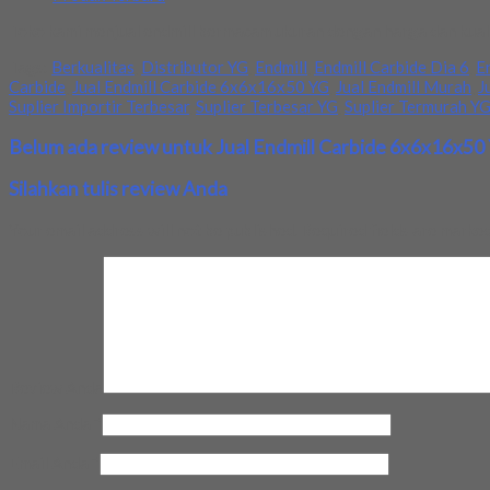
Toko kami menjual endmill bermacam ukuran dengan harga dan kuali
Tags:
Berkualitas
,
Distributor YG
,
Endmill
,
Endmill Carbide Dia 6
,
E
Carbide
,
Jual Endmill Carbide 6x6x16x50 YG
,
Jual Endmill Murah
,
J
Suplier Importir Terbesar
,
Suplier Terbesar YG
,
Suplier Termurah Y
Belum ada review untuk Jual Endmill Carbide 6x6x16x50
Silahkan tulis review Anda
Your email address will not be published.
Required fields are marke
Review Anda
Nama Anda
*
Email Anda
*