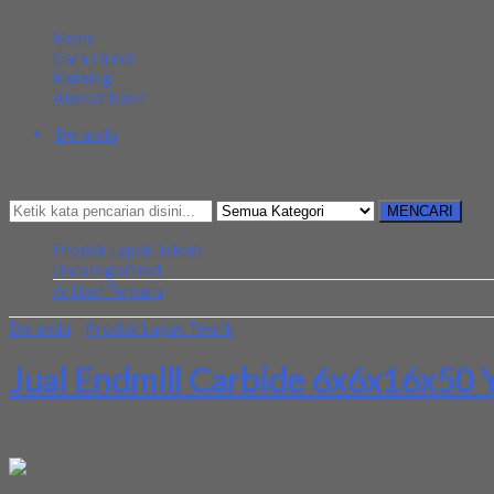
MENU NAVIGASI
Home
Cara Order
Katalog
Alamat Kami
Beranda
Kategori
Mencari Sesuatu?
MENCARI
Produk Lapak Teknik
Uncategorized
Artikel Terbaru
Beranda
»
Produk Lapak Teknik
»
Jual Endmill Carbide 6x6x16x50 
Jual Endmill Carbide 6x6x16x50 
Toko kami menjual endmill bermacam ukuran dengan harga dan kuali