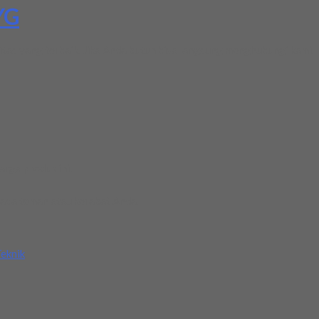
YG
tas yang terbaik. Jika Anda butuh bisa langsung menghubungi kami. 
rga produk ini.
ada teman atau kerabat Anda.
eknik