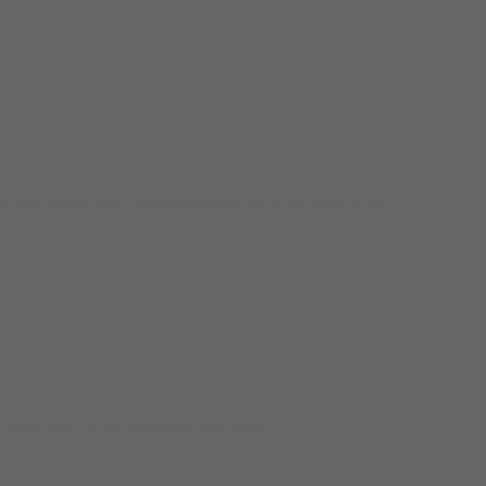
 berkualitas. Tersedia ukuran dan spec yang lain....
ualitas. Tersedia ukuran dan spec...