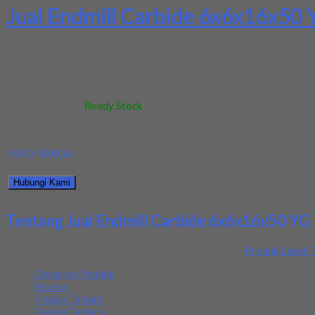
Jual Endmill Carbide 6x6x16x50 
Toko kami menjual endmill bermacam ukuran dengan harga dan kuali
Kode
:
-
Berat
:
0.5 kg
Stok
:
Ready Stock
Dilihat
:
581 kali
Review
:
Belum ada review
INFO HARGA
Silahkan menghubungi kontak kami untuk mendapatkan informasi ha
Hubungi Kami
Bagikan informasi tentang
Jual Endmill Carbide 6x6x16x50 YG
kep
Tentang Jual Endmill Carbide 6x6x16x50 YG
Ditambahkan pada: 22 September 2020 / Kategori:
Produk Lapak T
Deskripsi Produk
Review
Produk Terkait
Produk Terbaru