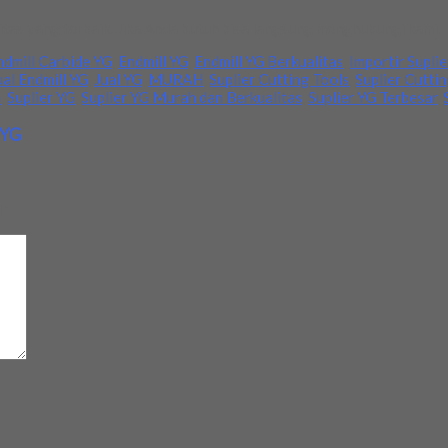
tas yang terbaik. Jika Anda butuh bisa langsung menghubungi kami. 
ndmill Carbide YG
,
Endmill YG
,
Endmill YG Berkualitas
,
Importir Suplie
ual Endmill YG
,
Jual YG
,
MURAH
,
Suplier Cutting Tools
,
Suplier Cutti
G
,
Suplier YG
,
Suplier YG Murah dan Berkualitas
,
Suplier YG Terbesar
,
 YG
d
*