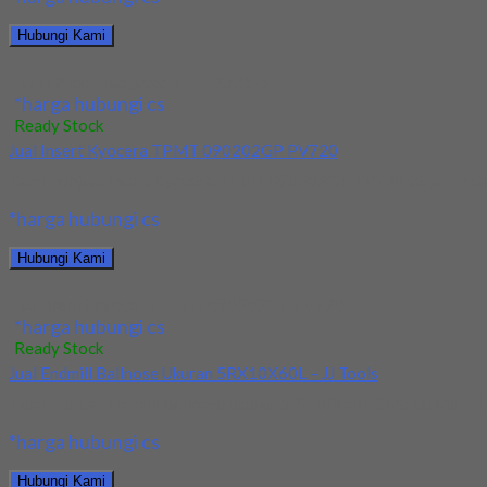
Hubungi Kami
Jual Holder Taegutec TTEL 2525-5
*harga hubungi cs
Ready Stock
Jual Insert Kyocera TPMT 090202GP PV720
Kami menjual Insert Kyocera TPMT 090202GP PV720 terjamin dan b
*harga hubungi cs
Hubungi Kami
Jual Insert Kyocera TPMT 090202GP PV720
*harga hubungi cs
Ready Stock
Jual Endmill Ballnose Ukuran 5RX10X60L – JJ Tools
Kami menjual Endmill Ballnose ukuran 5RX10X60L Carbide Merk JJ T
*harga hubungi cs
Hubungi Kami