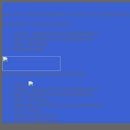
Lapak Teknik
JUAL ALAT TEKNIK TERUTAMA CUTTING TOOLS | MENERIMA 
jam 08.00 s/d 17.00 Senin s/d Sabtu
Hotline - 081286555764 / 081298444638
SMS - 081286555764 / 081298444638
BBM - 5E52E815
KONTAK KAMI
KONTAK KAMI | Butuh bantuan? Klik disini!
Yahoo!
Hotline - 081286555764 / 081298444638
SMS - 081286555764 / 081298444638
BBM - 5E52E815
Whatsapp - 081286555764 / 081298444638
Line - LINEID
WeChat - WECHATID
pt.simultan@gmail.com