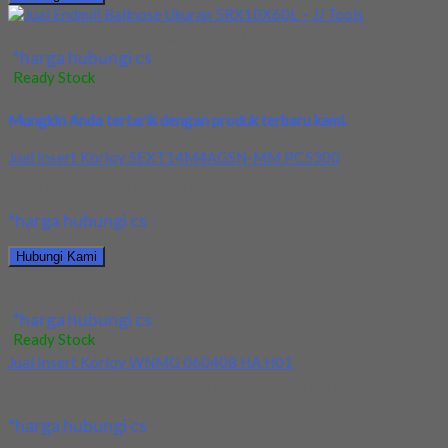
Jual Endmill Ballnose Ukuran 5RX10X60L – JJ Tools
*harga hubungi cs
Ready Stock
Mungkin Anda tertarik dengan produk terbaru kami.
Jual Insert Korloy SEXT14M4AGSN-MM PC5300
Kami menjual Insert Korloy SEXT14M4AGSN-MM PC5300 terjamin dan
*harga hubungi cs
Hubungi Kami
Jual Insert Korloy SEXT14M4AGSN-MM PC5300
*harga hubungi cs
Ready Stock
Jual Insert Korloy WNMG 060408 HA H01
Kami menjual Insert Korloy WNMG 060408 HA H01 terjamin dan berk
*harga hubungi cs