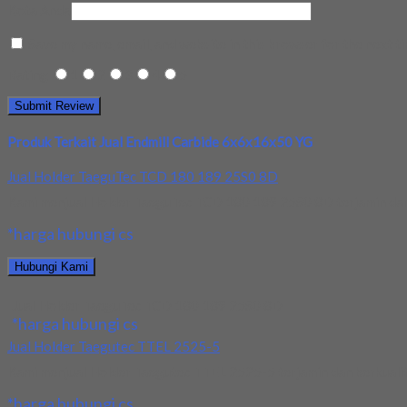
Kota Anda
Save my name, email, and website in this browser for the next t
Rating
1
2
3
4
5
Produk Terkait Jual Endmill Carbide 6x6x16x50 YG
Jual Holder TaeguTec TCD 180 189 25S0 8D
Kami menjual Holder TaeguTec TCD 180 189 25S0 8D terjamin dan b
*harga hubungi cs
Hubungi Kami
Jual Holder TaeguTec TCD 180 189 25S0 8D
*harga hubungi cs
Jual Holder Taegutec TTEL 2525-5
Kami menjual Holder Taegutec TTEL 2525-5 terjamin dan berkualitas
*harga hubungi cs