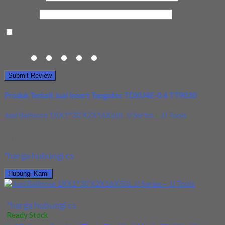
Kota Anda
Save my name, email, and website in this browser for the next
time I comment.
Rating
1
2
3
4
5
Produk Terkait Jual Insert Taegutec TDXU4E-0.4 TT9030
Jual Ballnose 1RX1°30’X2X16X50L JJ Series – JJ Tools
Kami menjual Ballnose Carbide dengan kualitas dan harga yang
terbaik , salah satunya kami tersedia...
*harga hubungi cs
Hubungi Kami
Jual Ballnose 1RX1°30’X2X16X50L JJ Series – JJ Tools
*harga hubungi cs
Ready Stock