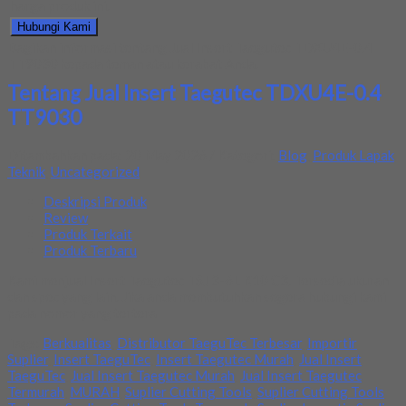
harga produk ini.
Hubungi Kami
Bagikan informasi tentang
Jual Insert Taegutec TDXU4E-0.4
TT9030
kepada teman atau kerabat Anda.
Tentang Jual Insert Taegutec TDXU4E-0.4
TT9030
Ditambahkan pada: 20 May 2026 / Kategori:
Blog
,
Produk Lapak
Teknik
,
Uncategorized
Deskripsi Produk
Review
Produk Terkait
Produk Terbaru
Kami menjual Insert Taegutec TSJ 3-6L K10 C3. Tersedia ukuran
dan spec yang lain. Jika anda membutuhkan segera hubungi kami
pada nomor yang tertera
Tags:
Berkualitas
,
Distributor TaeguTec Terbesar
,
Importir
Suplier
,
Insert TaeguTec
,
Insert Taegutec Murah
,
Jual Insert
TaeguTec
,
Jual Insert Taegutec Murah
,
Jual Insert Taegutec
Termurah
,
MURAH
,
Suplier Cutting Tools
,
Suplier Cutting Tools