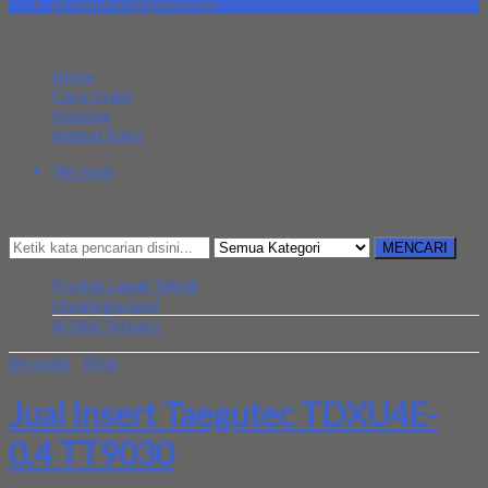
pt.simultan@gmail.com
MENU NAVIGASI
Home
Cara Order
Katalog
Alamat Kami
Beranda
Kategori
Mencari Sesuatu?
MENCARI
Produk Lapak Teknik
Uncategorized
Artikel Terbaru
Beranda
»
Blog
»
Jual Insert Taegutec TDXU4E-0.4 TT9030
Jual Insert Taegutec TDXU4E-
0.4 TT9030