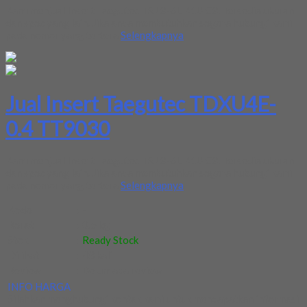
Kami menjual Insert Taegutec TSJ 3-6L K10 C3. Tersedia ukuran
dan spec yang lain. Jika anda membutuhkan segera hubungi kami
pada nomor yang tertera
Selengkapnya
Jual Insert Taegutec TDXU4E-
0.4 TT9030
Kami menjual Insert Taegutec TSJ 3-6L K10 C3. Tersedia ukuran
dan spec yang lain. Jika anda membutuhkan segera hubungi kami
pada nomor yang tertera
Selengkapnya
Kode
:
-
Berat
:
0.5 kg
Stok
:
Ready Stock
Dilihat
:
48 kali
Review
:
Belum ada review
INFO HARGA
Silahkan menghubungi kontak kami untuk mendapatkan informasi