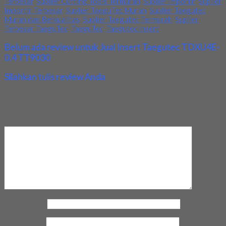
Terbesar
,
Suplier Cutting Tools Termurah
,
Suplier Importir
,
Suplier
Importir Terbesar
,
Suplier TaeguTec Murah
,
Suplier Taegutec
Murah dan Berkualitas
,
Suplier Taegutec Termurah
,
Suplier
Terbesar TaeguTec
,
TaeguTec
,
Taegutec Insert
Belum ada review untuk Jual Insert Taegutec TDXU4E-
0.4 TT9030
Silahkan tulis review Anda
Your email address will not be published.
Required fields are
marked
*
Review Anda
Nama Anda
*
Email Anda
*