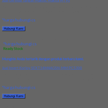
Jual Gerinda Tangan Maktec Makita MT90
Kami menjual Gerinda Tangan Maktec Makita MT90 Kualitas
Terbaik. Jika anda membutuhkan pada nomor yang...
*harga hubungi cs
Hubungi Kami
Jual Gerinda Tangan Maktec Makita MT90
*harga hubungi cs
Ready Stock
Mungkin Anda tertarik dengan produk terbaru kami.
Jual Insert Korloy SEXT14M4AGSN-MM PC5300
Kami menjual Insert Korloy SEXT14M4AGSN-MM PC5300
terjamin dan berkualitas. Tersedia ukuran dan spec yang lain....
*harga hubungi cs
Hubungi Kami
Jual Insert Korloy SEXT14M4AGSN-MM PC5300