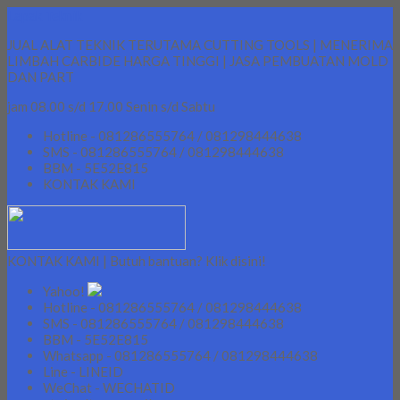
Lapak Teknik
JUAL ALAT TEKNIK TERUTAMA CUTTING TOOLS | MENERIMA
LIMBAH CARBIDE HARGA TINGGI | JASA PEMBUATAN MOLD
DAN PART
jam 08.00 s/d 17.00 Senin s/d Sabtu
Hotline - 081286555764 / 081298444638
SMS - 081286555764 / 081298444638
BBM - 5E52E815
KONTAK KAMI
KONTAK KAMI | Butuh bantuan? Klik disini!
Yahoo!
Hotline - 081286555764 / 081298444638
SMS - 081286555764 / 081298444638
BBM - 5E52E815
Whatsapp - 081286555764 / 081298444638
Line - LINEID
WeChat - WECHATID