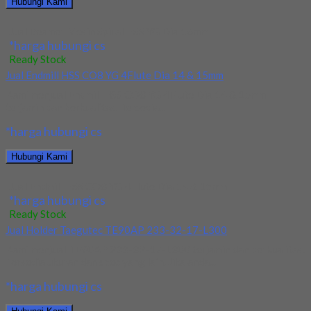
Hubungi Kami
Jual Reamer Mesin Spiral HSS YG Dia 16mm
*harga hubungi cs
Ready Stock
Jual Endmill HSS CO8 YG 4Flute Dia 14 & 15mm
Kami menjual Endmill HSS CO8 YG 4Flute Dia 14 & 15mm
terjamin dan berkualitas. Tersedia...
*harga hubungi cs
Hubungi Kami
Jual Endmill HSS CO8 YG 4Flute Dia 14 & 15mm
*harga hubungi cs
Ready Stock
Jual Holder Taegutec TE90AP 233-32-17-L300
Kami menjual TE90AP 233-32-17-L300 terjamin dan berkualitas.
Tersedia ukuran dan spec yang lain. Jika anda...
*harga hubungi cs