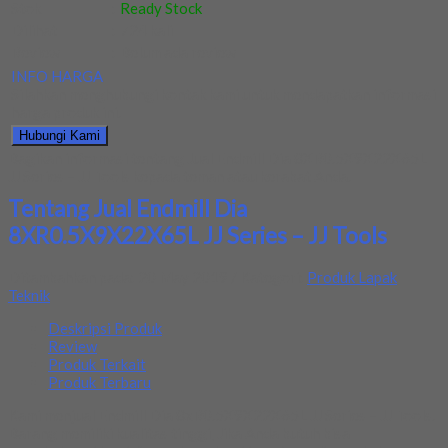
Stok
:
Ready Stock
Dilihat
:
724 kali
Review
:
Belum ada review
INFO HARGA
Silahkan menghubungi kontak kami untuk mendapatkan informasi
harga produk ini.
Hubungi Kami
Bagikan informasi tentang
Jual Endmill Dia 8XR0.5X9X22X65L
JJ Series – JJ Tools
kepada teman atau kerabat Anda.
Tentang Jual Endmill Dia
8XR0.5X9X22X65L JJ Series – JJ Tools
Ditambahkan pada: 20 May 2019 / Kategori:
Produk Lapak
Teknik
Deskripsi Produk
Review
Produk Terkait
Produk Terbaru
Kami menjual Endmill Dia 8xR0.5X9X22X65L JJ Series – JJ Tools.
Barang memiliki kualitas tinggi, Jika Anda butuh bisa