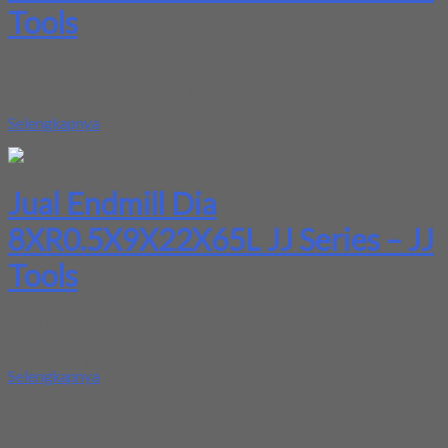
Tools
Kami menjual Endmill Dia 8xR0.5X9X22X65L JJ Series – JJ Tools.
Barang memiliki kualitas tinggi, Jika Anda butuh bisa
menghubungi kami.Perusahaan kami juga tersedia merk dan...
Selengkapnya
Jual Endmill Dia
8XR0.5X9X22X65L JJ Series – JJ
Tools
Kami menjual Endmill Dia 8xR0.5X9X22X65L JJ Series – JJ Tools.
Barang memiliki kualitas tinggi, Jika Anda butuh bisa
menghubungi kami.Perusahaan kami juga tersedia merk dan...
Selengkapnya
Kode
:
-
Berat
:
0.5 kg