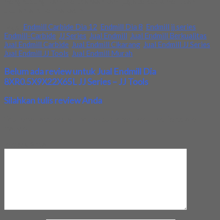
menghubungi kami.Perusahaan kami juga tersedia merk dan
ukuran lain. Terima kasih
Tags:
Endmill Carbide Dia 12
,
Endmill Dia 8
,
Endmill jj series
,
Endmill-Carbide
,
JJ Series
,
Jual Endmill
,
Jual Endmill Berkualitas
,
Jual Endmill Carbide
,
Jual Endmill Cikarang
,
Jual Endmill JJ Series
,
Jual Endmill JJ Tools
,
Jual Endmill Murah
Belum ada review untuk Jual Endmill Dia
8XR0.5X9X22X65L JJ Series – JJ Tools
Silahkan tulis review Anda
Your email address will not be published.
Required fields are
marked
*
Review Anda