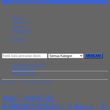
pt.simultan@gmail.com
MENU NAVIGASI
Home
Cara Order
Katalog
Alamat Kami
Beranda
Kategori
Mencari Sesuatu?
MENCARI
Produk Lapak Teknik
Uncategorized
Artikel Terbaru
Beranda
»
Produk Lapak Teknik
»
Jual Endmill Dia
8XR0.5X9X22X65L JJ Series – JJ Tools
Jual Endmill Dia
8XR0.5X9X22X65L JJ Series – JJ