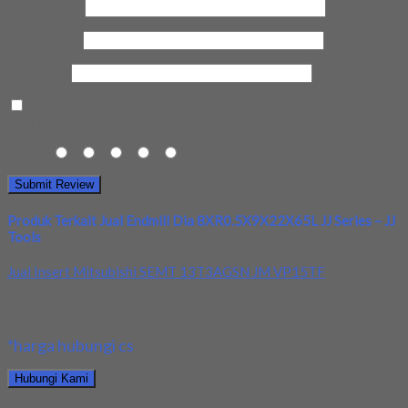
Nama Anda
*
Email Anda
*
Kota Anda
Save my name, email, and website in this browser for the next
time I comment.
Rating
1
2
3
4
5
Produk Terkait Jual Endmill Dia 8XR0.5X9X22X65L JJ Series – JJ
Tools
Jual Insert Mitsubishi SEMT 13T3AGSN JM VP15TF
Kami menjual Insert Mitsubishi terjamin dan berkualitas. Tersedia
ukuran dan spec yang lain. Jika anda...
*harga hubungi cs
Hubungi Kami