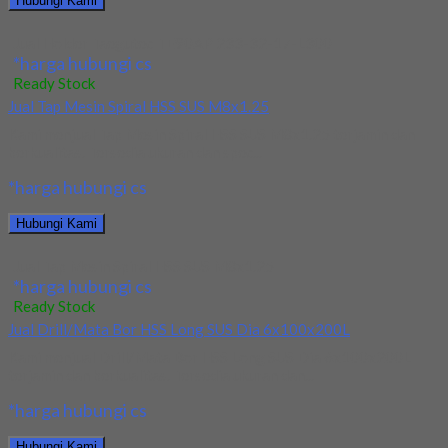
Hubungi Kami
Jual Holder Taegutec TE90AP 233-32-17-L300
*harga hubungi cs
Ready Stock
Jual Tap Mesin Spiral HSS SUS M8x1.25
Kami menjual Tap Mesin Spiral HSS SUS M8x1.25 terjamin dan
berkualitas. Tersedia ukuran dan spec...
*harga hubungi cs
Hubungi Kami
Jual Tap Mesin Spiral HSS SUS M8x1.25
*harga hubungi cs
Ready Stock
Jual Drill/Mata Bor HSS Long SUS Dia 6x100x200L
Kami menjual Drill/Mata Bor HSS Long SUS Dia 6x100x200L
terjamin dan berkualitas. Tersedia ukuran dan...
*harga hubungi cs
Hubungi Kami