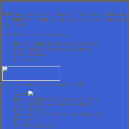
Lapak Teknik
JUAL ALAT TEKNIK TERUTAMA CUTTING TOOLS | MENERIMA
LIMBAH CARBIDE HARGA TINGGI | JASA PEMBUATAN MOLD
DAN PART
jam 08.00 s/d 17.00 Senin s/d Sabtu
Hotline - 081286555764 / 081298444638
SMS - 081286555764 / 081298444638
BBM - 5E52E815
KONTAK KAMI
KONTAK KAMI | Butuh bantuan? Klik disini!
Yahoo!
Hotline - 081286555764 / 081298444638
SMS - 081286555764 / 081298444638
BBM - 5E52E815
Whatsapp - 081286555764 / 081298444638
Line - LINEID
WeChat - WECHATID