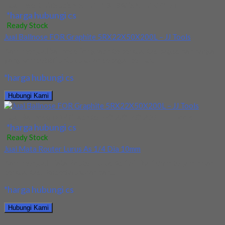
Jual Insert Mitsubishi SEMT 13T3AGSN JM VP15TF
*harga hubungi cs
Ready Stock
Jual Ballnose FOR Graphite 5RX22X50X200L – JJ Tools
Kami menjual ballnose for graphite berkualitas bagus dan harga
yang kompetitif untuk ukuran sebagai berikut...
*harga hubungi cs
Hubungi Kami
Jual Ballnose FOR Graphite 5RX22X50X200L – JJ Tools
*harga hubungi cs
Ready Stock
Jual Mata Router Lurus As 1/4 Dia 10mm
Kami menjual Mata Router Lurus As 1/4 Dia 10mm terjamin dan
berkualitas. Tersedia ukuran dan...
*harga hubungi cs
Hubungi Kami