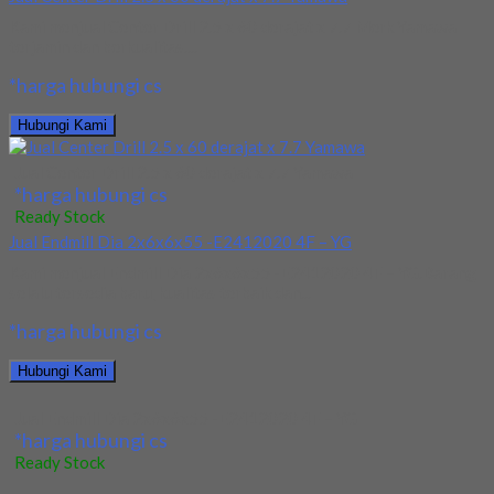
Kami menjual Center Drill 2.5 x 60 derajat x 7.7 Merk Yamawa
terjamin dan berkualitas....
*harga hubungi cs
Hubungi Kami
Jual Center Drill 2.5 x 60 derajat x 7.7 Yamawa
*harga hubungi cs
Ready Stock
Jual Endmill Dia 2x6x6x55 -E2412020 4F – YG
Kami menjual Endmill Dia 2x6x6x55 -E2412020 4F – YG.Barang
selalu tersedia baru, kualitas terbaik dan...
*harga hubungi cs
Hubungi Kami
Jual Endmill Dia 2x6x6x55 -E2412020 4F – YG
*harga hubungi cs
Ready Stock