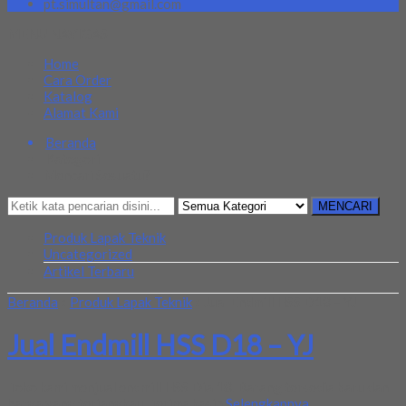
pt.simultan@gmail.com
MENU NAVIGASI
Home
Cara Order
Katalog
Alamat Kami
Beranda
Kategori
Mencari Sesuatu?
MENCARI
Produk Lapak Teknik
Uncategorized
Artikel Terbaru
Beranda
»
Produk Lapak Teknik
»
Jual Endmill HSS D18 – YJ
Jual Endmill HSS D18 – YJ
Toko kami menjual endmill HSS Dia 18. Barang tersedia baru dan
harga yang terjangkau. Terima kasih
Selengkapnya