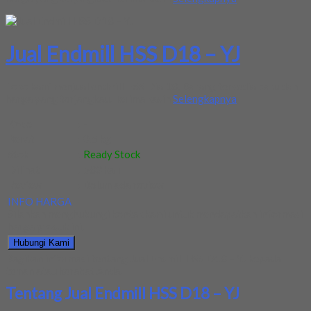
Jual Endmill HSS D18 – YJ
Toko kami menjual endmill HSS Dia 18. Barang tersedia baru dan
harga yang terjangkau. Terima kasih
Selengkapnya
Kode
:
-
Berat
:
0.5 kg
Stok
:
Ready Stock
Dilihat
:
583 kali
Review
:
Belum ada review
INFO HARGA
Silahkan menghubungi kontak kami untuk mendapatkan informasi
harga produk ini.
Hubungi Kami
Bagikan informasi tentang
Jual Endmill HSS D18 – YJ
kepada
teman atau kerabat Anda.
Tentang Jual Endmill HSS D18 – YJ