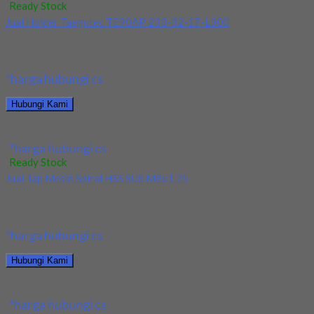
Ready Stock
Jual Holder Taegutec TE90AP 233-32-17-L300
Kami menjual TE90AP 233-32-17-L300 terjamin dan berkualitas.
Tersedia ukuran dan spec yang lain. Jika anda...
*harga hubungi cs
Hubungi Kami
Jual Holder Taegutec TE90AP 233-32-17-L300
*harga hubungi cs
Ready Stock
Jual Tap Mesin Spiral HSS SUS M8x1.25
Kami menjual Tap Mesin Spiral HSS SUS M8x1.25 terjamin dan
berkualitas. Tersedia ukuran dan spec...
*harga hubungi cs
Hubungi Kami
Jual Tap Mesin Spiral HSS SUS M8x1.25
*harga hubungi cs