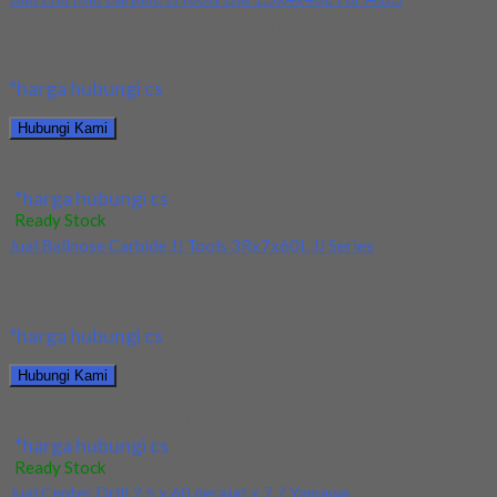
Kami menjual End Mill Carbide JJTools Dia 1.5x4x40L For A.B.S
dengan kualitas terjamin dan asli....
*harga hubungi cs
Hubungi Kami
Jual End Mill Carbide JJTools Dia 1.5x4x40L For A.B.S
*harga hubungi cs
Ready Stock
Jual Ballnose Carbide JJ Tools 3Rx7x60L JJ Series
Kami menjual Ballnose Carbide JJ Tools 3Rx7x60L JJ Series
terjamin dan berkualitas. Tersedia ukuran dan...
*harga hubungi cs
Hubungi Kami
Jual Ballnose Carbide JJ Tools 3Rx7x60L JJ Series
*harga hubungi cs
Ready Stock
Jual Center Drill 2.5 x 60 derajat x 7.7 Yamawa