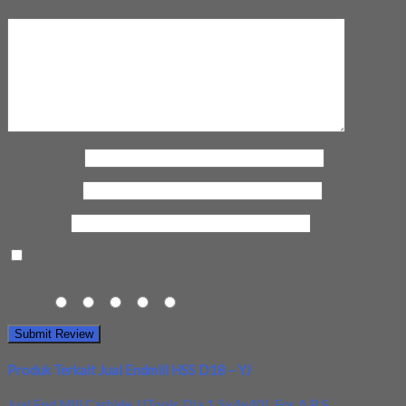
Review Anda
Nama Anda
*
Email Anda
*
Kota Anda
Save my name, email, and website in this browser for the next
time I comment.
Rating
1
2
3
4
5
Produk Terkait Jual Endmill HSS D18 – YJ
Jual End Mill Carbide JJTools Dia 1.5x4x40L For A.B.S