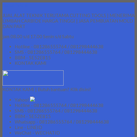
Lapak Teknik
JUAL ALAT TEKNIK TERUTAMA CUTTING TOOLS | MENERIMA
LIMBAH CARBIDE HARGA TINGGI | JASA PEMBUATAN MOLD
DAN PART
jam 08.00 s/d 17.00 Senin s/d Sabtu
Hotline - 081286555764 / 081298444638
SMS - 081286555764 / 081298444638
BBM - 5E52E815
KONTAK KAMI
KONTAK KAMI | Butuh bantuan? Klik disini!
Yahoo!
Hotline - 081286555764 / 081298444638
SMS - 081286555764 / 081298444638
BBM - 5E52E815
Whatsapp - 081286555764 / 081298444638
Line - LINEID
WeChat - WECHATID