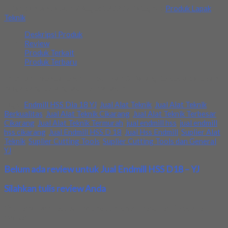
Ditambahkan pada: 19 August 2020 / Kategori:
Produk Lapak
Teknik
Deskripsi Produk
Review
Produk Terkait
Produk Terbaru
Toko kami menjual endmill HSS Dia 18. Barang tersedia baru dan
harga yang terjangkau. Terima kasih
Tags:
Endmill HSS Dia 18 YJ
,
Jual Alat Teknik
,
Jual Alat Teknik
Berkualitas
,
Jual Alat Teknik Cikarang
,
Jual Alat Teknik Terbesar
Cikarang
,
Jual Alat Teknik Termurah
,
jual endmill hss
,
jual endmill
hss cikarang
,
Jual Endmill HSS D 18
,
Jual Hss Endmill
,
Suplier Alat
Teknik
,
Suplier Cutting Tools
,
Suplier Cutting Tools dan General
,
YJ
Belum ada review untuk Jual Endmill HSS D18 – YJ
Silahkan tulis review Anda
Your email address will not be published.
Required fields are
marked
*