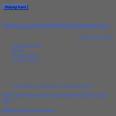
harga produk ini.
Hubungi Kami
Bagikan informasi tentang
Jual Endmill OSG Dia 6.8 dan 16,5
kepada teman atau kerabat Anda.
Tentang Jual Endmill OSG Dia 6.8 dan 16,5
Ditambahkan pada: 25 July 2018 / Kategori:
Produk Lapak Teknik
Deskripsi Produk
Review
Produk Terkait
Produk Terbaru
Kami menjuak endmil OSG dari Japan dengan ukuran Dia 6,8 dan
16,5. Barang baru, harga terjangkau, kualitas bagus.. Silahkan
yang berminat bisa menghubungi kami .. Terimakasih
Tags:
Jual Endmill
,
Jual Endmill OSG
,
Jual endmill ZDS
Belum ada review untuk Jual Endmill OSG Dia 6.8 dan
16,5
Silahkan tulis review Anda