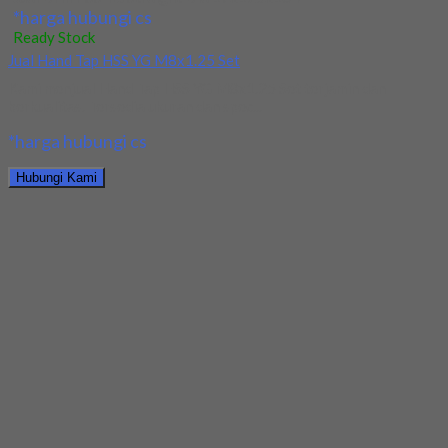
*harga hubungi cs
Ready Stock
Jual Hand Tap HSS YG M8x1.25 Set
Kami menjual Hand Tap HSS YG M8x1.25 Set terjamin dan
berkualitas. Tersedia ukuran dan spec...
*harga hubungi cs
Hubungi Kami
Jual Hand Tap HSS YG M8x1.25 Set
*harga hubungi cs
Ready Stock
Jual Hand Reamer Lurus HSS YG Dia 4.5x41x61
Kami menjual Hand Reamer Lurus HSS YG Dia 4.5x41x61 terjamin
dan berkualitas. Tersedia ukuran dan...
*harga hubungi cs
Hubungi Kami
Jual Hand Reamer Lurus HSS YG Dia 4.5x41x61