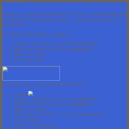
Lapak Teknik
JUAL ALAT TEKNIK TERUTAMA CUTTING TOOLS | MENERIMA
LIMBAH CARBIDE HARGA TINGGI | JASA PEMBUATAN MOLD
DAN PART
jam 08.00 s/d 17.00 Senin s/d Sabtu
Hotline - 081286555764 / 081298444638
SMS - 081286555764 / 081298444638
BBM - 5E52E815
KONTAK KAMI
KONTAK KAMI | Butuh bantuan? Klik disini!
Yahoo!
Hotline - 081286555764 / 081298444638
SMS - 081286555764 / 081298444638
BBM - 5E52E815
Whatsapp - 081286555764 / 081298444638
Line - LINEID
WeChat - WECHATID