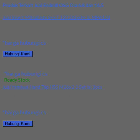
Produk Terkait Jual Endmill OSG Dia 6.8 dan 16,5
Jual Insert Mitsubishi SEET 13T3AGEN-JL MP6120
Kami menjual Insert Mitsubishi SEET 13T3AGEN-JL MP6120
terjamin dan berkualitas. Tersedia ukuran dan spec yang...
*harga hubungi cs
Hubungi Kami
Jual Insert Mitsubishi SEET 13T3AGEN-JL MP6120
*harga hubungi cs
Ready Stock
Jual Yamawa Hand Tap HSS M16x2 1 Set isi 3pcs
Kami menjual Hand Tap Yamawa M16x2 HSS 1 Set isi 3Pcs
terjamin dan berkualitas. Tersedia...
*harga hubungi cs
Hubungi Kami
Jual Yamawa Hand Tap HSS M16x2 1 Set isi 3pcs