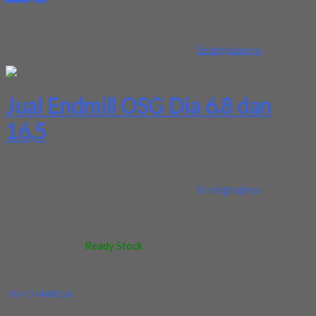
Kami menjuak endmil OSG dari Japan dengan ukuran Dia 6,8 dan
16,5. Barang baru, harga terjangkau, kualitas bagus.. Silahkan
yang berminat bisa menghubungi kami .....
Selengkapnya
Jual Endmill OSG Dia 6.8 dan
16,5
Kami menjuak endmil OSG dari Japan dengan ukuran Dia 6,8 dan
16,5. Barang baru, harga terjangkau, kualitas bagus.. Silahkan
yang berminat bisa menghubungi kami .....
Selengkapnya
Kode
:
FX-ZDS
Berat
:
0.5 kg
Stok
:
Ready Stock
Dilihat
:
847 kali
Review
:
Belum ada review
INFO HARGA
Silahkan menghubungi kontak kami untuk mendapatkan informasi