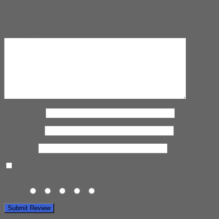
Your email address will not be published.
Required fields are
marked
*
Review Anda
Nama Anda
*
Email Anda
*
Kota Anda
Save my name, email, and website in this browser for the next
time I comment.
Rating
1
2
3
4
5