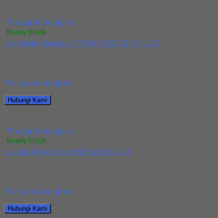
Jual Endmill HSS CO8 YG 4Flute Dia 14 & 15mm
*harga hubungi cs
Ready Stock
Jual Holder Taegutec TE90AP 233-32-17-L300
Kami menjual TE90AP 233-32-17-L300 terjamin dan berkualitas.
Tersedia ukuran dan spec yang lain. Jika anda...
*harga hubungi cs
Hubungi Kami
Jual Holder Taegutec TE90AP 233-32-17-L300
*harga hubungi cs
Ready Stock
Jual Tap Mesin Spiral HSS SUS M8x1.25
Kami menjual Tap Mesin Spiral HSS SUS M8x1.25 terjamin dan
berkualitas. Tersedia ukuran dan spec...
*harga hubungi cs
Hubungi Kami