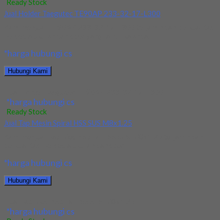
Ready Stock
Jual Holder Taegutec TE90AP 233-32-17-L300
Kami menjual TE90AP 233-32-17-L300 terjamin dan berkualitas.
Tersedia ukuran dan spec yang lain. Jika anda...
*harga hubungi cs
Hubungi Kami
Jual Holder Taegutec TE90AP 233-32-17-L300
*harga hubungi cs
Ready Stock
Jual Tap Mesin Spiral HSS SUS M8x1.25
Kami menjual Tap Mesin Spiral HSS SUS M8x1.25 terjamin dan
berkualitas. Tersedia ukuran dan spec...
*harga hubungi cs
Hubungi Kami
Jual Tap Mesin Spiral HSS SUS M8x1.25
*harga hubungi cs