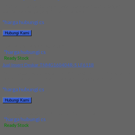
Toko kami menjual berbagai macam peralatan teknik dengan
kualitas dan harga yang terbaik. Jika Anda...
*harga hubungi cs
Hubungi Kami
Jual Sarung Tangan Las Tough
*harga hubungi cs
Ready Stock
Jual Insert Deskar TNMG160404R-S LF6118
Kami menjual Insert Deskar TNMG160404R-S LF6118 terjamin
dan berkualitas. Tersedia ukuran dan spec yang lain. Jika...
*harga hubungi cs
Hubungi Kami
Jual Insert Deskar TNMG160404R-S LF6118
*harga hubungi cs
Ready Stock