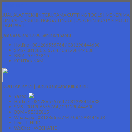
Lapak Teknik
JUAL ALAT TEKNIK TERUTAMA CUTTING TOOLS | MENERIMA
LIMBAH CARBIDE HARGA TINGGI | JASA PEMBUATAN MOLD
DAN PART
jam 08.00 s/d 17.00 Senin s/d Sabtu
Hotline - 081286555764 / 081298444638
SMS - 081286555764 / 081298444638
BBM - 5E52E815
KONTAK KAMI
KONTAK KAMI | Butuh bantuan? Klik disini!
Yahoo!
Hotline - 081286555764 / 081298444638
SMS - 081286555764 / 081298444638
BBM - 5E52E815
Whatsapp - 081286555764 / 081298444638
Line - LINEID
WeChat - WECHATID