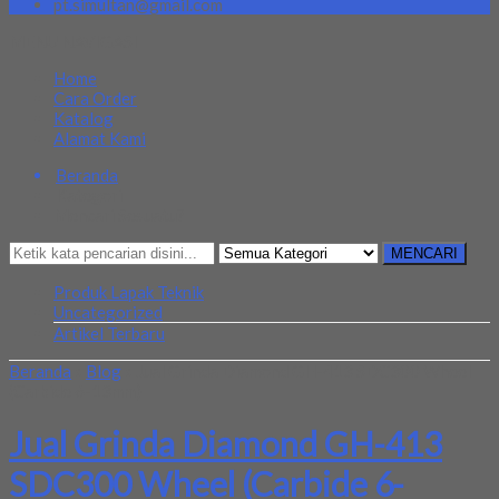
pt.simultan@gmail.com
MENU NAVIGASI
Home
Cara Order
Katalog
Alamat Kami
Beranda
Kategori
Mencari Sesuatu?
MENCARI
Produk Lapak Teknik
Uncategorized
Artikel Terbaru
Beranda
»
Blog
»
Jual Grinda Diamond GH-413 SDC300 Wheel
(Carbide 6-13mm)
Jual Grinda Diamond GH-413
SDC300 Wheel (Carbide 6-