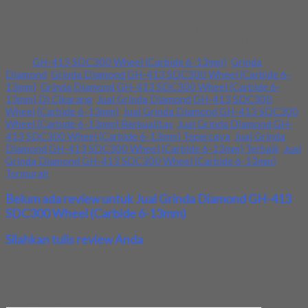
Kami menjual Grinda Diamond GH-413 SDC300 Wheel (Carbide
6-13mm) terjamin dan berkualitas. Tersedia ukuran dan spec yang
lain. Jika anda membutuhkan segera hubungi kami pada nomor
yang tertera atau datang langsung ke lapak kami. Terima kasih.
Tags:
GH-413 SDC300 Wheel (Carbide 6-13mm)
,
Grinda
Diamond
,
Grinda Diamond GH-413 SDC300 Wheel (Carbide 6-
13mm)
,
Grinda Diamond GH-413 SDC300 Wheel (Carbide 6-
13mm) Di Cikarang
,
Jual Grinda Diamond GH-413 SDC300
Wheel (Carbide 6-13mm)
,
Jual Grinda Diamond GH-413 SDC300
Wheel (Carbide 6-13mm) Berkualitas
,
Jual Grinda Diamond GH-
413 SDC300 Wheel (Carbide 6-13mm) Tepercaya
,
Jual Grinda
Diamond GH-413 SDC300 Wheel (Carbide 6-13mm) Terbaik
,
Jual
Grinda Diamond GH-413 SDC300 Wheel (Carbide 6-13mm)
Termurah
Belum ada review untuk Jual Grinda Diamond GH-413
SDC300 Wheel (Carbide 6-13mm)
Silahkan tulis review Anda
Your email address will not be published.
Required fields are
marked
*
Review Anda