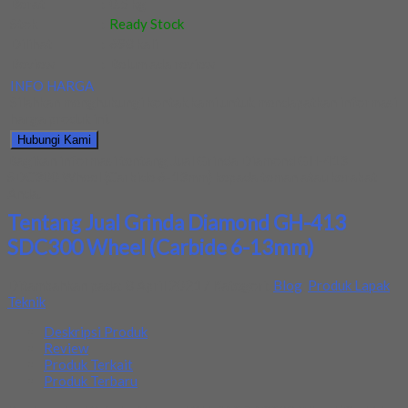
Berat
:
0.5 kg
Stok
:
Ready Stock
Dilihat
:
698 kali
Review
:
Belum ada review
INFO HARGA
Silahkan menghubungi kontak kami untuk mendapatkan informasi
harga produk ini.
Hubungi Kami
Bagikan informasi tentang
Jual Grinda Diamond GH-413
SDC300 Wheel (Carbide 6-13mm)
kepada teman atau kerabat
Anda.
Tentang Jual Grinda Diamond GH-413
SDC300 Wheel (Carbide 6-13mm)
Ditambahkan pada: 8 April 2021 / Kategori:
Blog
,
Produk Lapak
Teknik
Deskripsi Produk
Review
Produk Terkait
Produk Terbaru