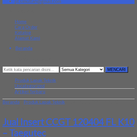
pt.simultan@gmail.com
MENU NAVIGASI
Home
Cara Order
Katalog
Alamat Kami
Beranda
Kategori
Mencari Sesuatu?
MENCARI
Produk Lapak Teknik
Uncategorized
Artikel Terbaru
Beranda
»
Produk Lapak Teknik
»
Jual Insert CCGT 120404 FL
K10 – Taegutec
Jual Insert CCGT 120404 FL K10
– Taegutec