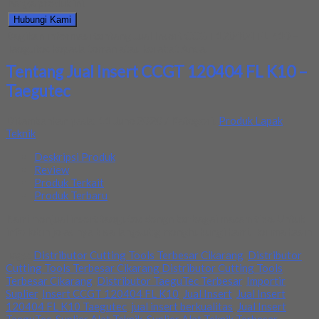
harga produk ini.
Hubungi Kami
Bagikan informasi tentang
Jual Insert CCGT 120404 FL K10 –
Taegutec
kepada teman atau kerabat Anda.
Tentang Jual Insert CCGT 120404 FL K10 –
Taegutec
Ditambahkan pada: 11 June 2020 / Kategori:
Produk Lapak
Teknik
Deskripsi Produk
Review
Produk Terkait
Produk Terbaru
Kami menjual insert taegutec dengn berbagai macam tipe. Untuk
info lebih jelas nya bisa langsubg menghubungi kami. Terima kasih
Tags:
Distributor Cutting Tools Terbesar Cikarang
,
Distributor
Cutting Tools Terbesar Cikarang Distributor Cutting Tools
Terbesar Cikarang
,
Distributor TaeguTec Terbesar
,
Importir
Suplier
,
Insert CCGT 120404 FL K10
,
Jual Insert
,
Jual Insert
120404 FL K10 Taegutec
,
jual insert berkualitas
,
Jual Insert