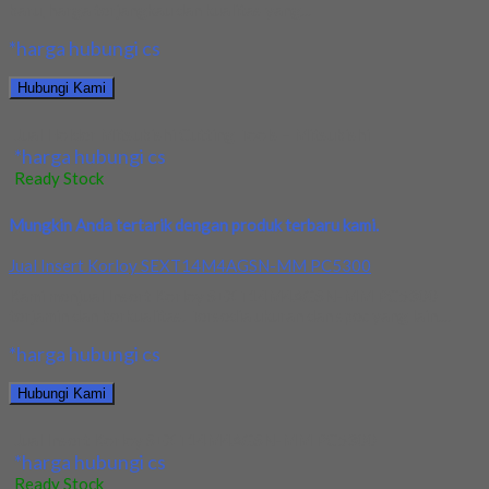
baru, harga terjangkau dan kualitas yang...
*harga hubungi cs
Hubungi Kami
Jual Holder Mitsubishi Cutting Tools – Mitsubishi
*harga hubungi cs
Ready Stock
Mungkin Anda tertarik dengan produk terbaru kami.
Jual Insert Korloy SEXT14M4AGSN-MM PC5300
Kami menjual Insert Korloy SEXT14M4AGSN-MM PC5300
terjamin dan berkualitas. Tersedia ukuran dan spec yang lain....
*harga hubungi cs
Hubungi Kami
Jual Insert Korloy SEXT14M4AGSN-MM PC5300
*harga hubungi cs
Ready Stock