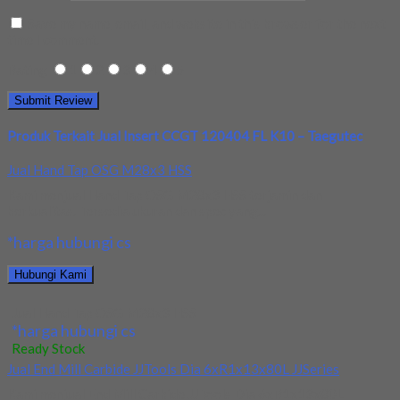
Save my name, email, and website in this browser for the next
time I comment.
Rating
1
2
3
4
5
Produk Terkait Jual Insert CCGT 120404 FL K10 – Taegutec
Jual Hand Tap OSG M28x3 HSS
Kami menjual Hand Tap OSG M28x3 HSS terjamin dan
berkualitas. Tersedia ukuran dan spec yang...
*harga hubungi cs
Hubungi Kami
Jual Hand Tap OSG M28x3 HSS
*harga hubungi cs
Ready Stock
Jual End Mill Carbide JJTools Dia 6xR1x13x80L JJSeries
Kami menjual End Mill Carbide JJTools Dia 6xR1x13x80L