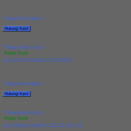
Kami menjual Mata Bor/Drill HSS Long YG Dia 5x100x150
terjamin dan berkualitas. Tersedia ukuran dan...
*harga hubungi cs
Hubungi Kami
Mata Bor/Drill HSS Long YG Dia 5x100x150
*harga hubungi cs
Ready Stock
Jual Drill HSS YG Dia 17.5x130x191
Kami menjual Drill HSS YG Dia 17.5x130x191 terjamin dan
berkualitas. Tersedia ukuran dan spec yang...
*harga hubungi cs
Hubungi Kami
Jual Drill HSS YG Dia 17.5x130x191
*harga hubungi cs
Ready Stock
Jual Ballnose Carbide YG 12x12x22x150