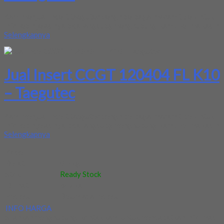
Kami menjual insert taegutec dengn berbagai macam tipe. Untuk
info lebih jelas nya bisa langsubg menghubungi kami. Terima kasih
Selengkapnya
Jual Insert CCGT 120404 FL K10
– Taegutec
Kami menjual insert taegutec dengn berbagai macam tipe. Untuk
info lebih jelas nya bisa langsubg menghubungi kami. Terima kasih
Selengkapnya
Kode
:
-
Berat
:
0.5 kg
Stok
:
Ready Stock
Dilihat
:
647 kali
Review
:
Belum ada review
INFO HARGA
Silahkan menghubungi kontak kami untuk mendapatkan informasi