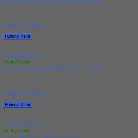
Jual Endmill HSS CO8 YG 4Flute Dia 14 & 15mm
Kami menjual Endmill HSS CO8 YG 4Flute Dia 14 & 15mm
terjamin dan berkualitas. Tersedia...
*harga hubungi cs
Hubungi Kami
Jual Endmill HSS CO8 YG 4Flute Dia 14 & 15mm
*harga hubungi cs
Ready Stock
Jual Holder Taegutec TE90AP 233-32-17-L300
Kami menjual TE90AP 233-32-17-L300 terjamin dan berkualitas.
Tersedia ukuran dan spec yang lain. Jika anda...
*harga hubungi cs
Hubungi Kami
Jual Holder Taegutec TE90AP 233-32-17-L300
*harga hubungi cs
Ready Stock
Jual Tap Mesin Spiral HSS SUS M8x1.25