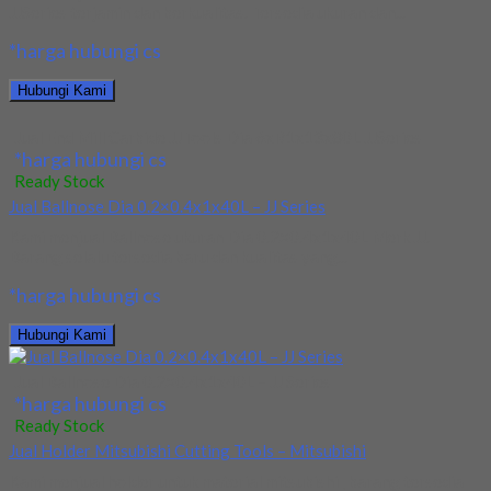
JJSeries terjamin dan berkualitas. Tersedia ukuran dan...
*harga hubungi cs
Hubungi Kami
Jual End Mill Carbide JJTools Dia 6xR1x13x80L JJSeries
*harga hubungi cs
Ready Stock
Jual Ballnose Dia 0.2×0.4x1x40L – JJ Series
Kami menjual Ballnose ukuran Dia 0.2×0.4x1x40L Merk JJ.
Barang selalu tersedia baru dan kualitas yang...
*harga hubungi cs
Hubungi Kami
Jual Ballnose Dia 0.2×0.4x1x40L – JJ Series
*harga hubungi cs
Ready Stock
Jual Holder Mitsubishi Cutting Tools – Mitsubishi
Kami menjual holder untuk material mitsubishi , barang tersedia