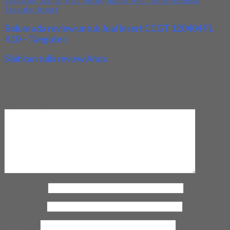
TaeguTec
,
Suplier Alat Teknik
,
Suplier Alat Teknik Terbesar
,
Taegutec Insert
Belum ada review untuk Jual Insert CCGT 120404 FL
K10 – Taegutec
Silahkan tulis review Anda
Your email address will not be published.
Required fields are
marked
*
Review Anda
Nama Anda
*
Email Anda
*
Kota Anda