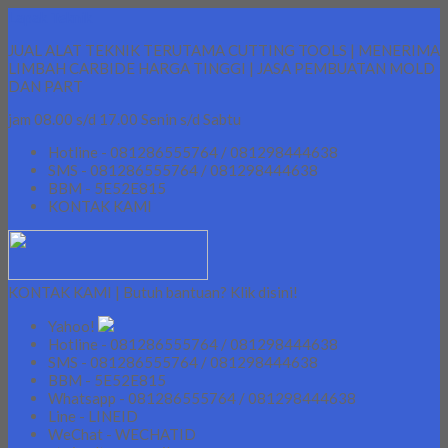
Lapak Teknik
JUAL ALAT TEKNIK TERUTAMA CUTTING TOOLS | MENERIMA
LIMBAH CARBIDE HARGA TINGGI | JASA PEMBUATAN MOLD
DAN PART
jam 08.00 s/d 17.00 Senin s/d Sabtu
Hotline - 081286555764 / 081298444638
SMS - 081286555764 / 081298444638
BBM - 5E52E815
KONTAK KAMI
KONTAK KAMI | Butuh bantuan? Klik disini!
Yahoo!
Hotline - 081286555764 / 081298444638
SMS - 081286555764 / 081298444638
BBM - 5E52E815
Whatsapp - 081286555764 / 081298444638
Line - LINEID
WeChat - WECHATID