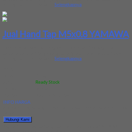
hubungi kami. Terima kasih
Selengkapnya
Jual Hand Tap M5x0.8 YAMAWA
Kami menjual hand tap dengan ukuran m5x0.8 barang selalu
tersedia baru dan harga yang terjangkau. jika anda butuh bisa
hubungi kami. Terima kasih
Selengkapnya
Kode
:
-
Berat
:
0.5 kg
Stok
:
Ready Stock
Dilihat
:
845 kali
Review
:
Belum ada review
INFO HARGA
Silahkan menghubungi kontak kami untuk mendapatkan informasi
harga produk ini.
Hubungi Kami
Bagikan informasi tentang
Jual Hand Tap M5x0.8 YAMAWA
kepada teman atau kerabat Anda.