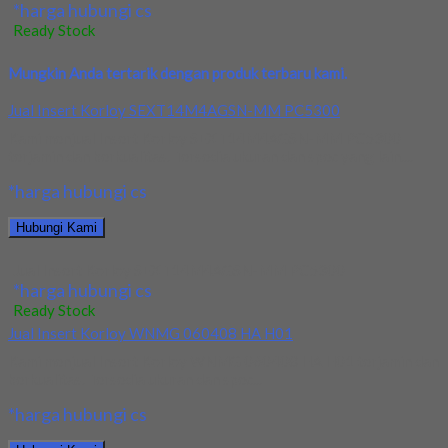
*harga hubungi cs
Ready Stock
Mungkin Anda tertarik dengan produk terbaru kami.
Jual Insert Korloy SEXT14M4AGSN-MM PC5300
Kami menjual Insert Korloy SEXT14M4AGSN-MM PC5300
terjamin dan berkualitas. Tersedia ukuran dan spec yang lain....
*harga hubungi cs
Hubungi Kami
Jual Insert Korloy SEXT14M4AGSN-MM PC5300
*harga hubungi cs
Ready Stock
Jual Insert Korloy WNMG 060408 HA H01
Kami menjual Insert Korloy WNMG 060408 HA H01 terjamin dan
berkualitas. Tersedia ukuran dan spec...
*harga hubungi cs