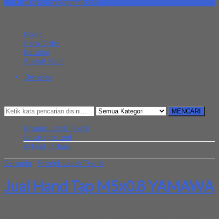
pt.simultan@gmail.com
MENU NAVIGASI
Home
Cara Order
Katalog
Alamat Kami
Beranda
Kategori
Mencari Sesuatu?
MENCARI
Produk Lapak Teknik
Uncategorized
Artikel Terbaru
Beranda
»
Produk Lapak Teknik
»
Jual Hand Tap M5x0.8 YAMAWA
Jual Hand Tap M5x0.8 YAMAWA
Kami menjual hand tap dengan ukuran m5x0.8 barang selalu
tersedia baru dan harga yang terjangkau. jika anda butuh bisa