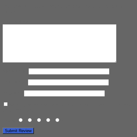
Your email address will not be published.
Required fields are
marked
*
Review Anda
Nama Anda
*
Email Anda
*
Kota Anda
Save my name, email, and website in this browser for the next
time I comment.
Rating
1
2
3
4
5