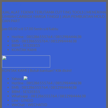
Lapak Teknik
JUAL ALAT TEKNIK TERUTAMA CUTTING TOOLS | MENERIMA
LIMBAH CARBIDE HARGA TINGGI | JASA PEMBUATAN MOLD
DAN PART
jam 08.00 s/d 17.00 Senin s/d Sabtu
Hotline - 081286555764 / 081298444638
SMS - 081286555764 / 081298444638
BBM - 5E52E815
KONTAK KAMI
KONTAK KAMI | Butuh bantuan? Klik disini!
Yahoo!
Hotline - 081286555764 / 081298444638
SMS - 081286555764 / 081298444638
BBM - 5E52E815
Whatsapp - 081286555764 / 081298444638
Line - LINEID
WeChat - WECHATID