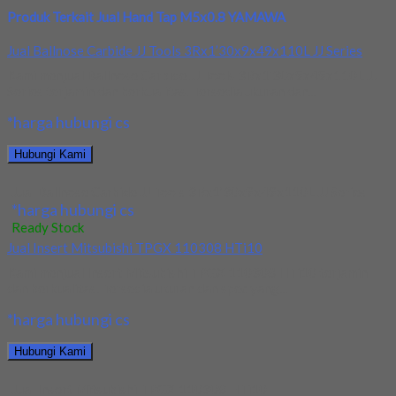
Produk Terkait Jual Hand Tap M5x0.8 YAMAWA
Jual Ballnose Carbide JJ Tools 3Rx1’30x9x49x110L JJ Series
Kami menjual Ballnose Carbide JJ Tools 3Rx1’30x9x49x110L JJ
Series terjamin dan berkualitas. Tersedia ukuran dan...
*harga hubungi cs
Hubungi Kami
Jual Ballnose Carbide JJ Tools 3Rx1’30x9x49x110L JJ Series
*harga hubungi cs
Ready Stock
Jual Insert Mitsubishi TPGX 110308 HTi10
Kami menjual Insert Mitsubishi TPGX 110308 HTi10 terjamin
dan berkualitas. Tersedia ukuran dan spec yang...
*harga hubungi cs
Hubungi Kami
Jual Insert Mitsubishi TPGX 110308 HTi10