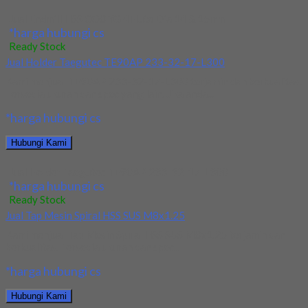
Jual Endmill HSS CO8 YG 4Flute Dia 14 & 15mm
*harga hubungi cs
Ready Stock
Jual Holder Taegutec TE90AP 233-32-17-L300
Kami menjual TE90AP 233-32-17-L300 terjamin dan berkualitas.
Tersedia ukuran dan spec yang lain. Jika anda...
*harga hubungi cs
Hubungi Kami
Jual Holder Taegutec TE90AP 233-32-17-L300
*harga hubungi cs
Ready Stock
Jual Tap Mesin Spiral HSS SUS M8x1.25
Kami menjual Tap Mesin Spiral HSS SUS M8x1.25 terjamin dan
berkualitas. Tersedia ukuran dan spec...
*harga hubungi cs
Hubungi Kami