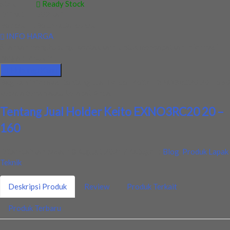
Stok
:
Ready Stock
Dilihat
:
502 kali
Review
:
Belum ada review
INFO HARGA
Silahkan menghubungi kontak kami untuk mendapatkan informasi
harga produk ini.
Hubungi Kami
Bagikan informasi tentang
Jual Holder Keito EXNO3RC20 20 – 160
kepada teman atau kerabat Anda.
Tentang Jual Holder Keito EXNO3RC20 20 –
160
Ditambahkan pada: 18 August 2021 / Kategori:
Blog
,
Produk Lapak
Teknik
Deskripsi Produk
Review
Produk Terkait
Produk Terbaru