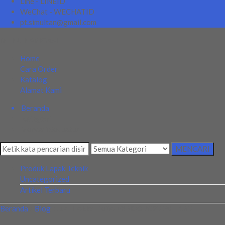
Line - LINEID
WeChat - WECHATID
pt.simultan@gmail.com
MENU NAVIGASI
Home
Cara Order
Katalog
Alamat Kami
Beranda
Kategori
Mencari Sesuatu?
MENCARI
Produk Lapak Teknik
Uncategorized
Artikel Terbaru
Beranda
»
Blog
»
Jual Holder Keito EXNO3RC20 20 – 160