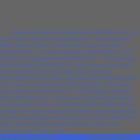
Kami menjual Holder Keito EXNO3RC20 20 – 160 terjamin dan
berkualitas. Tersedia ukuran dan spec yang lain. Jika anda
membutuhkan segera hubungi kami pada nomor yang tertera atau
datang langsung ke lapak kami. Terima kasih.
Tags:
Berkualitas
,
Distributor Holder Keito
,
EXNO3RC20 20 - 160
,
Holder Keito
,
Holder Keito EXNO3RC20 20 - 160
,
Holder Keito
Murah
,
Importir Suplier
,
Jual Holder Keito
,
Jual Holder Keito
EXNO3RC20 20 - 160
,
Jual Holder Keito EXNO3RC20 20 - 160
Berkualitas
,
Jual Holder Keito EXNO3RC20 20 - 160 Di Cikarang
,
Jual Holder Keito EXNO3RC20 20 - 160 Tepercaya
,
Jual Holder
Keito EXNO3RC20 20 - 160 Terbaik
,
Jual Holder Keito
EXNO3RC20 20 - 160 Terbaru
,
Jual Holder Keito EXNO3RC20 20 -
160 Terbesar
,
Jual Holder Keito EXNO3RC20 20 - 160 Terjamin
,
Jual Holder Keito EXNO3RC20 20 - 160 Terlengkap
,
Jual Holder
Keito EXNO3RC20 20 - 160 Termurah
,
Jual Holder Keito Murah
,
Jual Holder Keito Termurah
,
Keito
,
Keito Holder
,
MURAH
,
Suplier
Cutting Tools
,
Suplier Cutting Tools Terbesar
,
Suplier Cutting Tools
Termurah
,
Suplier Importir
,
Suplier Importir Terbesar
,
Suplier Keito
Murah
,
Suplier Keito Murah dan Berkualitas
,
Suplier Keito
Termurah
,
Suplier Terbesar Keito
All Right Reserved © 2026 |
Lapak Teknik
- JUAL ALAT TEKNIK