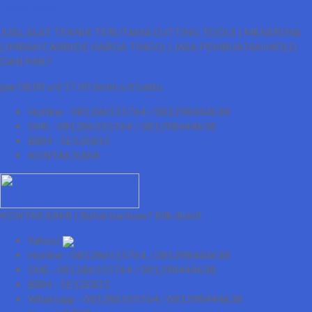
Lapak Teknik
JUAL ALAT TEKNIK TERUTAMA CUTTING TOOLS | MENERIMA
LIMBAH CARBIDE HARGA TINGGI | JASA PEMBUATAN MOLD
DAN PART
jam 08.00 s/d 17.00 Senin s/d Sabtu
Hotline - 081286555764 / 081298444638
SMS - 081286555764 / 081298444638
BBM - 5E52E815
KONTAK KAMI
KONTAK KAMI | Butuh bantuan? Klik disini!
Yahoo!
Hotline - 081286555764 / 081298444638
SMS - 081286555764 / 081298444638
BBM - 5E52E815
Whatsapp - 081286555764 / 081298444638